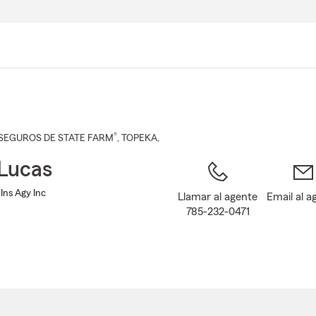
Pasar
al
contenido
principal
®
SEGUROS DE STATE FARM
,
TOPEKA
,
Lucas
Ins Agy Inc
Llamar al agente
Email al a
785-232-0471