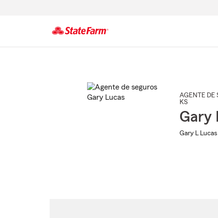
Comienzo
del
contenido
principal
AGENTE DE 
KS
Gary 
Gary L Lucas 