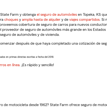
n State Farm y obtenga
el seguro de automóviles
en Topeka, KS que
tra
choques
y
amplia hasta de alquiler
y de
viajes compartidos
. Si
s proveemos cobertura de seguro de carros para nuevos conductores
l proveedor de seguro de automóviles más grande en los Estados
seguro de automóviles y de vivienda.
comenzar después de que haya completado una cotización de seguro
sados en primas directas escritas a fecha del 2018.
rros en línea
. ¡Es rápido y sencillo!
ro de motocicleta desde 1962? State Farm ofrece seguro de motoci