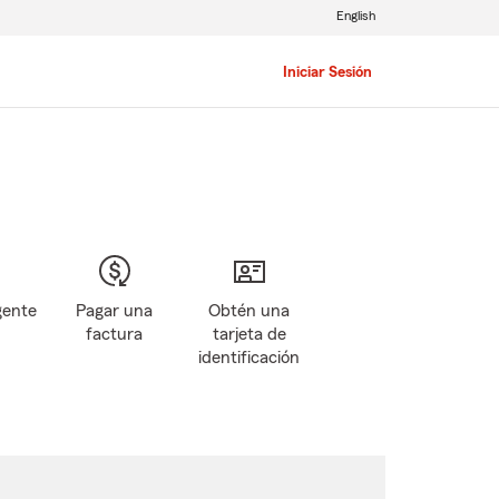
English
Iniciar Sesión
gente
Pagar una
Obtén una
factura
tarjeta de
identificación