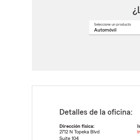
¿
Seleccione un producto
Selec
un
nomb
de
produ
del
menú
despl
Detalles de la oficina:
Dirección física:
I
2712 N Topeka Blvd
I
Suite 104