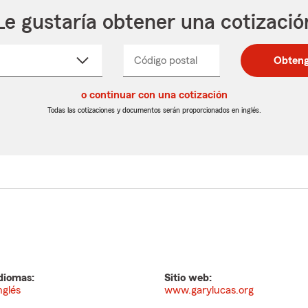
Le gustaría obtener una cotizació
cione
Código postal
Ingresa
Ingresa
Obteng
_____
un
un
re
código
código
cto
o continuar con una cotización
postal
postal
de
de
Todas las cotizaciones y documentos serán proporcionados en inglés.
egable
5
5
dígitos
dígitos
diomas:
Sitio web:
nglés
www.garylucas.org