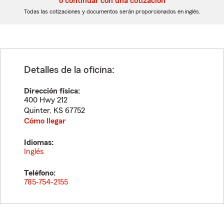
o continuar con una cotización
dígitos
dígitos
Todas las cotizaciones y documentos serán proporcionados en inglés.
Detalles de la oficina:
Dirección física:
400 Hwy 212
Quinter
,
KS
67752
Cómo llegar
Idiomas:
Inglés
Teléfono:
785-754-2155