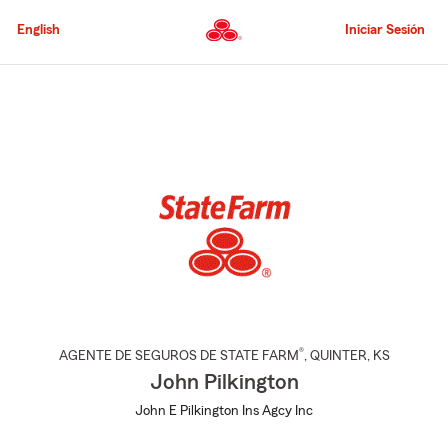
Pasar
al
English
Iniciar Sesión
contenido
principal
Comienzo
del
contenido
principal
®
AGENTE DE SEGUROS DE STATE FARM
,
QUINTER
, KS
John Pilkington
John E Pilkington Ins Agcy Inc