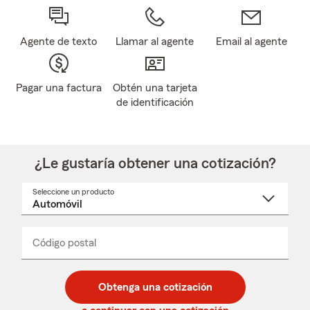
Agente de texto
Llamar al agente
Email al agente
Pagar una factura
Obtén una tarjeta
de identificación
¿Le gustaría obtener una cotización?
Seleccione un producto
Seleccione
un
nombre
de
producto
del
Código postal
Ingresa
Ingresa
_____
menú
un
un
desplegable
código
código
postal
postal
Obtenga una cotización
de
de
5
5