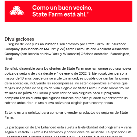
Divulgaciones
El seguro de vida y las anualidades son emitidos por State Farm Life Insurance
Company. (Sin licencia en MA, NY y WI) State Farm Life and Accident Assurance
Company (con licencia en New York y Wisconsin) Oficinas centrales, Bloomington,
Illinois.
Beneficio disponible para los clientes de State Farm que han comprado una nueva
póliza de seguro de vida desde el 1 de enero de 2022. Si bien cualquier persona
mayor de 18 años puede unirse a Life Enhanced, es posible que ciertas funciones
de la aplicación, incluyendo las recompensas, no estén disponibles a menos que
tengas una póliza de seguro de vida elegible de State Farm.En este momento, los
titulares de póliza en Florida y New York no son elegibles para el programa
completo.Ten en cuenta que algunos titulares de póliza pueden experimentar un
retraso antes de que una nueva póliza sea elegible para recompensas.
Esto no es una solicitud para comprar o vender productos de seguros de State
Farm.
La participación de Life Enhanced está sujeta a la elegibilidad del programa y varía
según el estado. Sujeto a los términos y condiciones del acuerdo. La aplicación Life
Enhanced está disponible para Android e iOS. Es posible que se requiera un