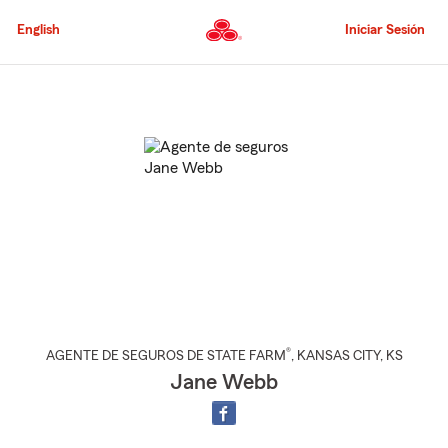
Pasar
al
English
Iniciar Sesión
contenido
principal
Comienzo
del
contenido
principal
®
AGENTE DE SEGUROS DE STATE FARM
,
KANSAS CITY
, KS
Jane Webb