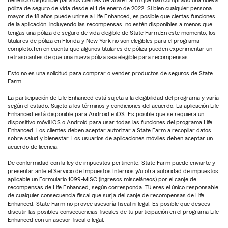
póliza de seguro de vida desde el 1 de enero de 2022. Si bien cualquier persona
mayor de 18 años puede unirse a Life Enhanced, es posible que ciertas funciones
de la aplicación, incluyendo las recompensas, no estén disponibles a menos que
tengas una póliza de seguro de vida elegible de State Farm.En este momento, los
titulares de póliza en Florida y New York no son elegibles para el programa
completo.Ten en cuenta que algunos titulares de póliza pueden experimentar un
retraso antes de que una nueva póliza sea elegible para recompensas.
Esto no es una solicitud para comprar o vender productos de seguros de State
Farm.
La participación de Life Enhanced está sujeta a la elegibilidad del programa y varía
según el estado. Sujeto a los términos y condiciones del acuerdo. La aplicación Life
Enhanced está disponible para Android e iOS. Es posible que se requiera un
dispositivo móvil iOS o Android para usar todas las funciones del programa Life
Enhanced. Los clientes deben aceptar autorizar a State Farm a recopilar datos
sobre salud y bienestar. Los usuarios de aplicaciones móviles deben aceptar un
acuerdo de licencia.
De conformidad con la ley de impuestos pertinente, State Farm puede enviarte y
presentar ante el Servicio de Impuestos Internos y/u otra autoridad de impuestos
aplicable un Formulario 1099-MISC (ingresos misceláneos) por el canje de
recompensas de Life Enhanced, según corresponda. Tú eres el único responsable
de cualquier consecuencia fiscal que surja del canje de recompensas de Life
Enhanced. State Farm no provee asesoría fiscal ni legal. Es posible que desees
discutir las posibles consecuencias fiscales de tu participación en el programa Life
Enhanced con un asesor fiscal o legal.