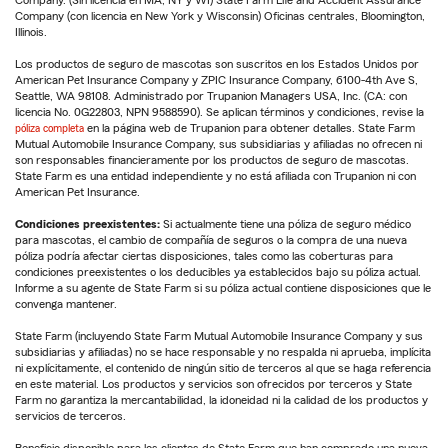
Company (con licencia en New York y Wisconsin) Oficinas centrales, Bloomington,
Illinois.
Los productos de seguro de mascotas son suscritos en los Estados Unidos por
American Pet Insurance Company y ZPIC Insurance Company, 6100-4th Ave S,
Seattle, WA 98108. Administrado por Trupanion Managers USA, Inc. (CA: con
licencia No. 0G22803, NPN 9588590). Se aplican términos y condiciones, revise la
póliza completa
en la página web de Trupanion para obtener detalles. State Farm
Mutual Automobile Insurance Company, sus subsidiarias y afiliadas no ofrecen ni
son responsables financieramente por los productos de seguro de mascotas.
State Farm es una entidad independiente y no está afiliada con Trupanion ni con
American Pet Insurance.
Condiciones preexistentes:
Si actualmente tiene una póliza de seguro médico
para mascotas, el cambio de compañía de seguros o la compra de una nueva
póliza podría afectar ciertas disposiciones, tales como las coberturas para
condiciones preexistentes o los deducibles ya establecidos bajo su póliza actual.
Informe a su agente de State Farm si su póliza actual contiene disposiciones que le
convenga mantener.
State Farm (incluyendo State Farm Mutual Automobile Insurance Company y sus
subsidiarias y afiliadas) no se hace responsable y no respalda ni aprueba, implícita
ni explícitamente, el contenido de ningún sitio de terceros al que se haga referencia
en este material. Los productos y servicios son ofrecidos por terceros y State
Farm no garantiza la mercantabilidad, la idoneidad ni la calidad de los productos y
servicios de terceros.
Beneficio disponible para los clientes de State Farm que han comprado una nueva