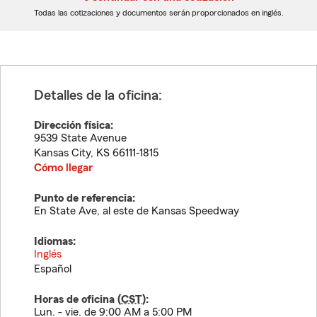
dígitos
dígitos
Todas las cotizaciones y documentos serán proporcionados en inglés.
Detalles de la oficina:
Dirección física:
9539 State Avenue
Kansas City
,
KS
66111-1815
Cómo llegar
Punto de referencia:
En State Ave, al este de Kansas Speedway
Idiomas:
Inglés
Español
Horas de oficina (
CST
):
Lun. - vie. de 9:00 AM a 5:00 PM