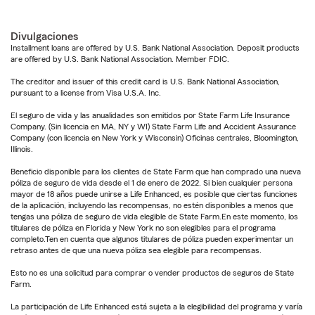
Divulgaciones
Installment loans are offered by U.S. Bank National Association. Deposit products
are offered by U.S. Bank National Association. Member FDIC.
The creditor and issuer of this credit card is U.S. Bank National Association,
pursuant to a license from Visa U.S.A. Inc.
El seguro de vida y las anualidades son emitidos por State Farm Life Insurance
Company. (Sin licencia en MA, NY y WI) State Farm Life and Accident Assurance
Company (con licencia en New York y Wisconsin) Oficinas centrales, Bloomington,
Illinois.
Beneficio disponible para los clientes de State Farm que han comprado una nueva
póliza de seguro de vida desde el 1 de enero de 2022. Si bien cualquier persona
mayor de 18 años puede unirse a Life Enhanced, es posible que ciertas funciones
de la aplicación, incluyendo las recompensas, no estén disponibles a menos que
tengas una póliza de seguro de vida elegible de State Farm.En este momento, los
titulares de póliza en Florida y New York no son elegibles para el programa
completo.Ten en cuenta que algunos titulares de póliza pueden experimentar un
retraso antes de que una nueva póliza sea elegible para recompensas.
Esto no es una solicitud para comprar o vender productos de seguros de State
Farm.
La participación de Life Enhanced está sujeta a la elegibilidad del programa y varía