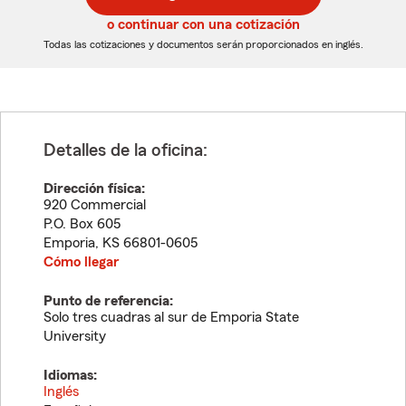
de
de
5
5
o continuar con una cotización
dígitos
dígitos
Todas las cotizaciones y documentos serán proporcionados en inglés.
Detalles de la oficina:
Dirección física:
920 Commercial
P.O. Box 605
Emporia
,
KS
66801-0605
Cómo llegar
Punto de referencia:
Solo tres cuadras al sur de Emporia State
University
Idiomas:
Inglés