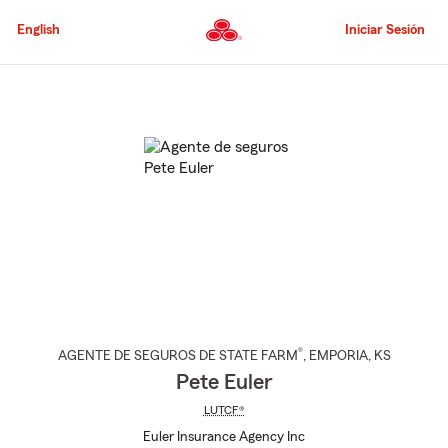
Pasar
al
English
Iniciar Sesión
contenido
principal
Comienzo
del
contenido
principal
®
AGENTE DE SEGUROS DE STATE FARM
,
EMPORIA
, KS
Pete Euler
LUTCF®
Euler Insurance Agency Inc