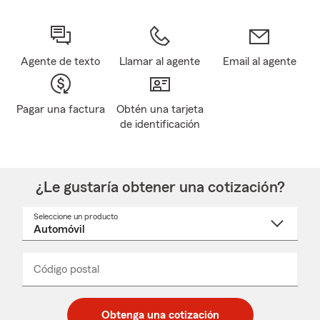
Agente de texto
Llamar al agente
Email al agente
Pagar una factura
Obtén una tarjeta
de identificación
¿Le gustaría obtener una cotización?
Seleccione un producto
Seleccione
un
nombre
de
producto
del
Código postal
Ingresa
Ingresa
_____
menú
un
un
desplegable
código
código
postal
postal
Obtenga una cotización