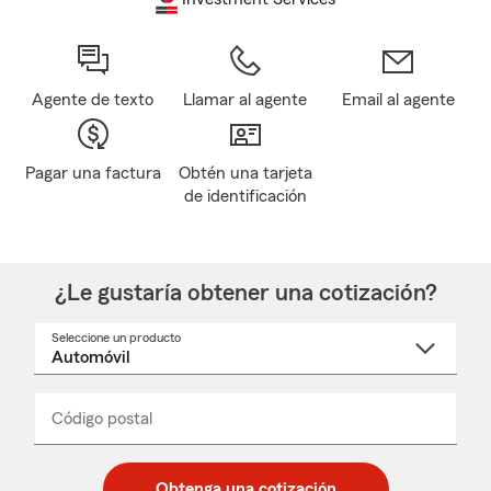
Agente de texto
Llamar al agente
Email al agente
Pagar una factura
Obtén una tarjeta
de identificación
¿Le gustaría obtener una cotización?
Seleccione un producto
Seleccione
un
nombre
de
producto
del
Código postal
Ingresa
Ingresa
_____
menú
un
un
desplegable
código
código
postal
postal
Obtenga una cotización