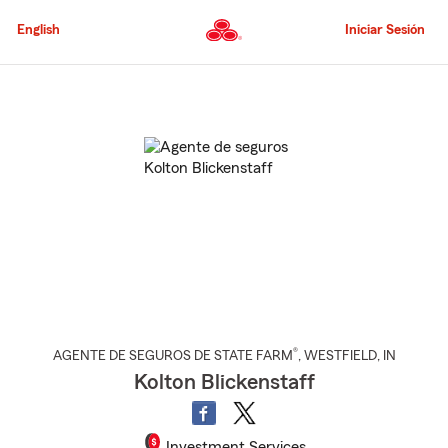
Pasar
al
English
Iniciar Sesión
contenido
principal
Comienzo
del
contenido
principal
®
AGENTE DE SEGUROS DE STATE FARM
,
WESTFIELD
, IN
Kolton Blickenstaff
Investment Services