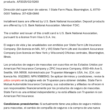
products. AP2025/02/0260
Dirección del supervisor de valores: 1 State Farm Plaza, Bloomington, IL 61710-
0001 Teléfono: 317-428-0846
Installment loans are offered by U.S. Bank National Association. Deposit products
are offered by U.S. Bank National Association. Member FDIC.
The creditor and issuer of this credit card is U.S. Bank National Association,
pursuant to a license from Visa U.S.A. Inc.
El seguro de vida y las anualidades son emitidos por State Farm Life Insurance
Company. (Sin licencia en MA, NY y WI) State Farm Life and Accident Assurance
Company (con licencia en New York y Wisconsin) Oficinas centrales, Bloomington,
Illinois.
Los productos de seguro de mascotas son suscritos en los Estados Unidos por
American Pet Insurance Company y ZPIC Insurance Company, 6100-4th Ave S,
Seattle, WA 98108. Administrado por Trupanion Managers USA, Inc. (CA: con
licencia No. 0G22803, NPN 9588590). Se aplican términos y condiciones, revise la
póliza completa
en la página web de Trupanion para obtener detalles. State Farm
Mutual Automobile Insurance Company, sus subsidiarias y afiliadas no ofrecen ni
son responsables financieramente por los productos de seguro de mascotas.
State Farm es una entidad independiente y no está afiliada con Trupanion ni con
American Pet Insurance.
Condiciones preexistentes:
Si actualmente tiene una póliza de seguro médico
para mascotas, el cambio de compañía de seguros o la compra de una nueva