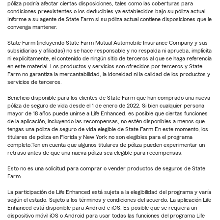
póliza podría afectar ciertas disposiciones, tales como las coberturas para
condiciones preexistentes o los deducibles ya establecidos bajo su póliza actual.
Informe a su agente de State Farm si su póliza actual contiene disposiciones que le
convenga mantener.
State Farm (incluyendo State Farm Mutual Automobile Insurance Company y sus
subsidiarias y afiliadas) no se hace responsable y no respalda ni aprueba, implícita
ni explícitamente, el contenido de ningún sitio de terceros al que se haga referencia
en este material. Los productos y servicios son ofrecidos por terceros y State
Farm no garantiza la mercantabilidad, la idoneidad ni la calidad de los productos y
servicios de terceros.
Beneficio disponible para los clientes de State Farm que han comprado una nueva
póliza de seguro de vida desde el 1 de enero de 2022. Si bien cualquier persona
mayor de 18 años puede unirse a Life Enhanced, es posible que ciertas funciones
de la aplicación, incluyendo las recompensas, no estén disponibles a menos que
tengas una póliza de seguro de vida elegible de State Farm.En este momento, los
titulares de póliza en Florida y New York no son elegibles para el programa
completo.Ten en cuenta que algunos titulares de póliza pueden experimentar un
retraso antes de que una nueva póliza sea elegible para recompensas.
Esto no es una solicitud para comprar o vender productos de seguros de State
Farm.
La participación de Life Enhanced está sujeta a la elegibilidad del programa y varía
según el estado. Sujeto a los términos y condiciones del acuerdo. La aplicación Life
Enhanced está disponible para Android e iOS. Es posible que se requiera un
dispositivo móvil iOS o Android para usar todas las funciones del programa Life