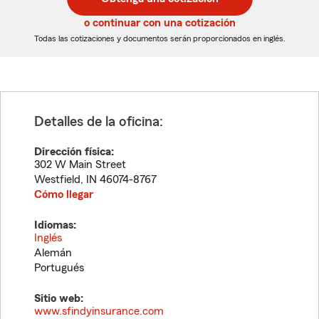
de
de
5
5
o continuar con una cotización
dígitos
dígitos
Todas las cotizaciones y documentos serán proporcionados en inglés.
Detalles de la oficina:
Dirección física:
302 W Main Street
Westfield
,
IN
46074-8767
Cómo llegar
Idiomas:
Inglés
Alemán
Portugués
Sitio web:
www.sfindyinsurance.com