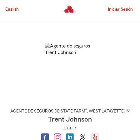
Pasar
al
English
Iniciar Sesión
contenido
principal
Comienzo
del
contenido
principal
®
AGENTE DE SEGUROS DE STATE FARM
,
WEST LAFAYETTE
, IN
Trent Johnson
LUTCF®