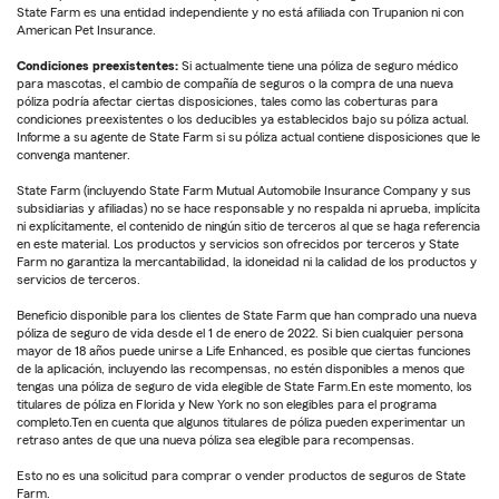
State Farm es una entidad independiente y no está afiliada con Trupanion ni con
American Pet Insurance.
Condiciones preexistentes:
Si actualmente tiene una póliza de seguro médico
para mascotas, el cambio de compañía de seguros o la compra de una nueva
póliza podría afectar ciertas disposiciones, tales como las coberturas para
condiciones preexistentes o los deducibles ya establecidos bajo su póliza actual.
Informe a su agente de State Farm si su póliza actual contiene disposiciones que le
convenga mantener.
State Farm (incluyendo State Farm Mutual Automobile Insurance Company y sus
subsidiarias y afiliadas) no se hace responsable y no respalda ni aprueba, implícita
ni explícitamente, el contenido de ningún sitio de terceros al que se haga referencia
en este material. Los productos y servicios son ofrecidos por terceros y State
Farm no garantiza la mercantabilidad, la idoneidad ni la calidad de los productos y
servicios de terceros.
Beneficio disponible para los clientes de State Farm que han comprado una nueva
póliza de seguro de vida desde el 1 de enero de 2022. Si bien cualquier persona
mayor de 18 años puede unirse a Life Enhanced, es posible que ciertas funciones
de la aplicación, incluyendo las recompensas, no estén disponibles a menos que
tengas una póliza de seguro de vida elegible de State Farm.En este momento, los
titulares de póliza en Florida y New York no son elegibles para el programa
completo.Ten en cuenta que algunos titulares de póliza pueden experimentar un
retraso antes de que una nueva póliza sea elegible para recompensas.
Esto no es una solicitud para comprar o vender productos de seguros de State
Farm.