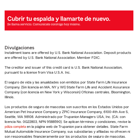
Divulgaciones
Installment loans are offered by U.S. Bank National Association. Deposit products
are offered by U.S. Bank National Association. Member FDIC.
The creditor and issuer of this credit card is U.S. Bank National Association,
pursuant to a license from Visa U.S.A. Inc.
El seguro de vida y las anualidades son emitidos por State Farm Life Insurance
Company. (Sin licencia en MA, NY y WI) State Farm Life and Accident Assurance
Company (con licencia en New York y Wisconsin) Oficinas centrales, Bloomington,
Illinois.
Los productos de seguro de mascotas son suscritos en los Estados Unidos por
American Pet Insurance Company y ZPIC Insurance Company, 6100-4th Ave S,
Seattle, WA 98108. Administrado por Trupanion Managers USA, Inc. (CA: con
licencia No. 0G22803, NPN 9588590). Se aplican términos y condiciones, revise la
póliza completa
en la página web de Trupanion para obtener detalles. State Farm
Mutual Automobile Insurance Company, sus subsidiarias y afiliadas no ofrecen ni
son responsables financieramente por los productos de seguro de mascotas.