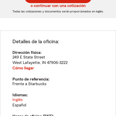
5
5
o continuar con una cotización
dígitos
dígitos
Todas las cotizaciones y documentos serán proporcionados en inglés.
Detalles de la oficina:
Dirección física:
249 E State Street
West Lafayette
,
IN
47906-3222
Cómo llegar
Punto de referencia:
Frente a Starbucks
Idiomas:
Inglés
Español