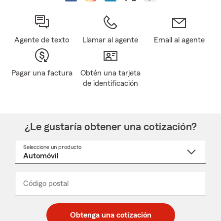
Agente de texto
Llamar al agente
Email al agente
Pagar una factura
Obtén una tarjeta
de identificación
¿Le gustaría obtener una cotización?
Seleccione un producto
Seleccione
un
nombre
de
producto
del
Código postal
Ingresa
Ingresa
_____
menú
un
un
desplegable
código
código
postal
postal
Obtenga una cotización
de
de