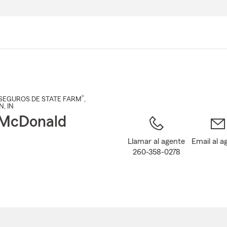
Pasar
al
contenido
principal
®
SEGUROS DE STATE FARM
,
N
, IN
 McDonald
Llamar al agente
Email al a
260-358-0278