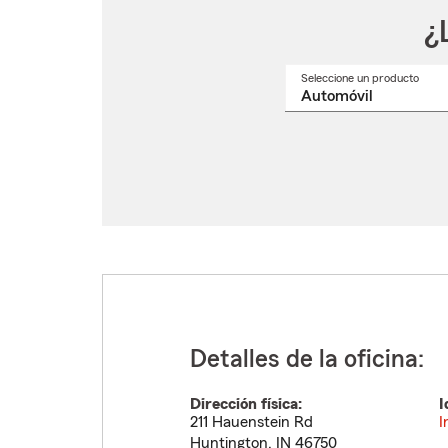
¿
Seleccione un producto
Selec
un
nomb
de
produ
del
menú
despl
Detalles de la oficina:
Dirección física:
I
211 Hauenstein Rd
I
Huntington
,
IN
46750