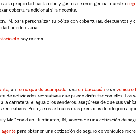
os a la propiedad hasta robo y gastos de emergencia, nuestro
segu
gar cobertura adicional si la necesita.
on, IN, para personalizar su póliza con coberturas, descuentos y
ilidad pueden variar.
tocicleta
hoy mismo.
ante
, un
remolque de acampada
, una
embarcación
o un
vehículo 
ista de actividades recreativas que puede disfrutar con ellos! Los 
a la carretera, el agua o los senderos, asegúrese de que sus vehí
 recreativos. Proteja sus artículos más preciados dondequiera qu
ly McDonald en Huntington, IN, acerca de una cotización de segu
n agente
para obtener una cotización de seguro de vehículos recre