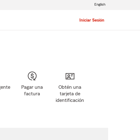
English
Iniciar Sesión
gente
Pagar una
Obtén una
factura
tarjeta de
identificación