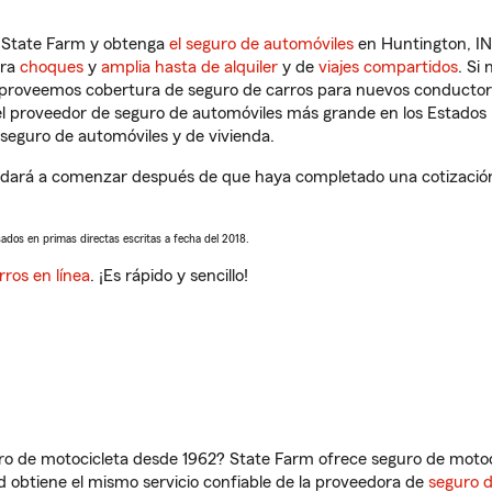
n State Farm y obtenga
el seguro de automóviles
en Huntington, IN
tra
choques
y
amplia hasta de alquiler
y de
viajes compartidos
. Si
s proveemos cobertura de seguro de carros para nuevos conductores
l proveedor de seguro de automóviles más grande en los Estados
seguro de automóviles y de vivienda.
udará a comenzar después de que haya completado una cotización d
sados en primas directas escritas a fecha del 2018.
rros en línea
. ¡Es rápido y sencillo!
ro de motocicleta desde 1962? State Farm ofrece seguro de motoci
 obtiene el mismo servicio confiable de la proveedora de
seguro 