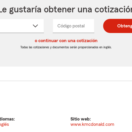
Le gustaría obtener una cotizació
cione
Código postal
Ingresa
Ingresa
Obteng
_____
un
un
re
código
código
cto
o continuar con una cotización
postal
postal
de
de
Todas las cotizaciones y documentos serán proporcionados en inglés.
egable
5
5
dígitos
dígitos
diomas:
Sitio web:
nglés
www.kmcdonald.com