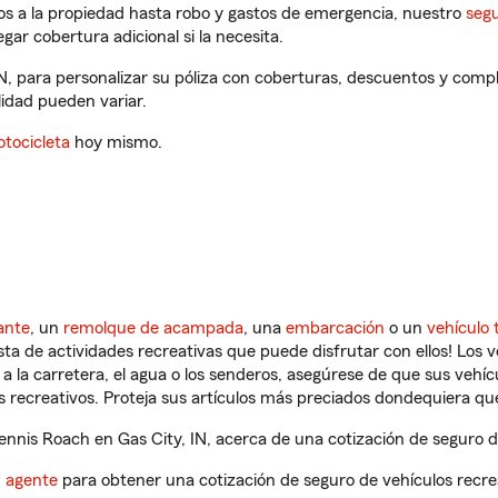
os a la propiedad hasta robo y gastos de emergencia, nuestro
segu
gar cobertura adicional si la necesita.
N, para personalizar su póliza con coberturas, descuentos y com
ilidad pueden variar.
tocicleta
hoy mismo.
ante
, un
remolque de acampada
, una
embarcación
o un
vehículo 
ista de actividades recreativas que puede disfrutar con ellos! Los 
a la carretera, el agua o los senderos, asegúrese de que sus vehí
 recreativos. Proteja sus artículos más preciados dondequiera qu
nis Roach en Gas City, IN, acerca de una cotización de seguro de
n agente
para obtener una cotización de seguro de vehículos recre