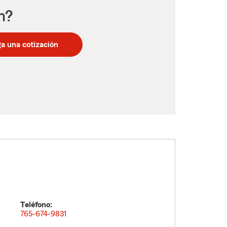
n?
a una cotización
Teléfono:
765-674-9831