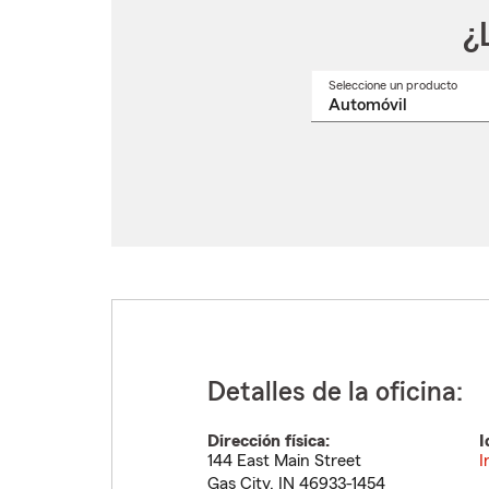
¿
Seleccione un producto
Selec
un
nomb
de
produ
del
menú
despl
Detalles de la oficina:
Dirección física:
I
144 East Main Street
I
Gas City
,
IN
46933-1454