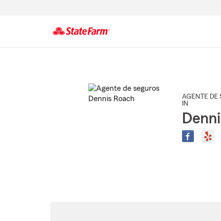
Comienzo
del
contenido
principal
AGENTE DE 
IN
Denni