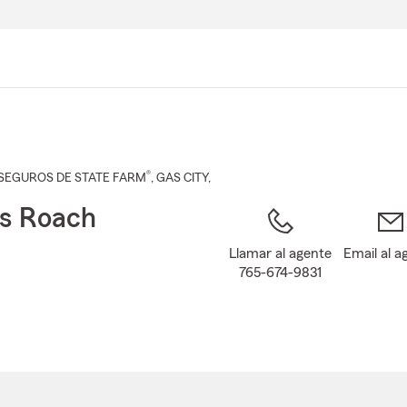
Pasar
al
contenido
principal
®
SEGUROS DE STATE FARM
,
GAS CITY
,
s Roach
Llamar al agente
Email al a
765-674-9831