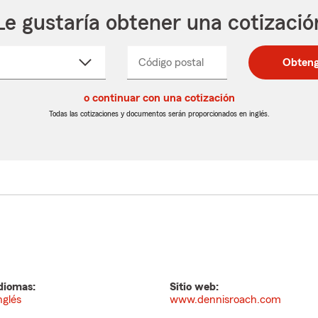
Le gustaría obtener una cotizació
cione
Código postal
Ingresa
Ingresa
Obteng
_____
un
un
re
código
código
cto
o continuar con una cotización
postal
postal
de
de
Todas las cotizaciones y documentos serán proporcionados en inglés.
egable
5
5
dígitos
dígitos
diomas:
Sitio web:
nglés
www.dennisroach.com