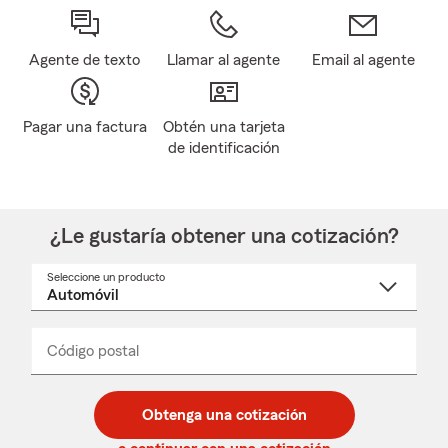
Agente de texto
Llamar al agente
Email al agente
Pagar una factura
Obtén una tarjeta
de identificación
¿Le gustaría obtener una cotización?
Seleccione un producto
Seleccione
un
nombre
de
producto
del
Código postal
Ingresa
Ingresa
_____
menú
un
un
desplegable
código
código
postal
postal
Obtenga una cotización
de
de
5
5