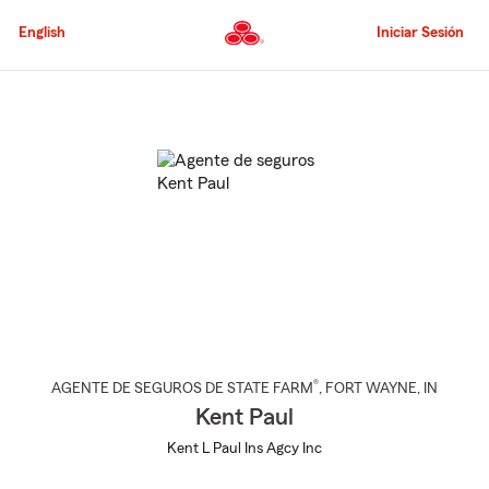
Pasar
al
English
Iniciar Sesión
contenido
principal
Comienzo
del
contenido
principal
®
AGENTE DE SEGUROS DE STATE FARM
,
FORT WAYNE
, IN
Kent Paul
Kent L Paul Ins Agcy Inc