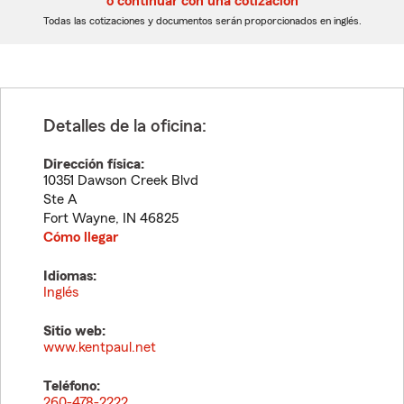
o continuar con una cotización
dígitos
dígitos
Todas las cotizaciones y documentos serán proporcionados en inglés.
Detalles de la oficina:
Dirección física:
10351 Dawson Creek Blvd
Ste A
Fort Wayne
,
IN
46825
Cómo llegar
Idiomas:
Inglés
Sitio web:
www.kentpaul.net
Teléfono:
260-478-2222