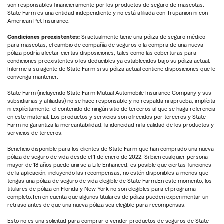
son responsables financieramente por los productos de seguro de mascotas.
State Farm es una entidad independiente y no está afiliada con Trupanion ni con
American Pet Insurance.
Condiciones preexistentes:
Si actualmente tiene una póliza de seguro médico
para mascotas, el cambio de compañía de seguros o la compra de una nueva
póliza podría afectar ciertas disposiciones, tales como las coberturas para
condiciones preexistentes o los deducibles ya establecidos bajo su póliza actual.
Informe a su agente de State Farm si su póliza actual contiene disposiciones que le
convenga mantener.
State Farm (incluyendo State Farm Mutual Automobile Insurance Company y sus
subsidiarias y afiliadas) no se hace responsable y no respalda ni aprueba, implícita
ni explícitamente, el contenido de ningún sitio de terceros al que se haga referencia
en este material. Los productos y servicios son ofrecidos por terceros y State
Farm no garantiza la mercantabilidad, la idoneidad ni la calidad de los productos y
servicios de terceros.
Beneficio disponible para los clientes de State Farm que han comprado una nueva
póliza de seguro de vida desde el 1 de enero de 2022. Si bien cualquier persona
mayor de 18 años puede unirse a Life Enhanced, es posible que ciertas funciones
de la aplicación, incluyendo las recompensas, no estén disponibles a menos que
tengas una póliza de seguro de vida elegible de State Farm.En este momento, los
titulares de póliza en Florida y New York no son elegibles para el programa
completo.Ten en cuenta que algunos titulares de póliza pueden experimentar un
retraso antes de que una nueva póliza sea elegible para recompensas.
Esto no es una solicitud para comprar o vender productos de seguros de State