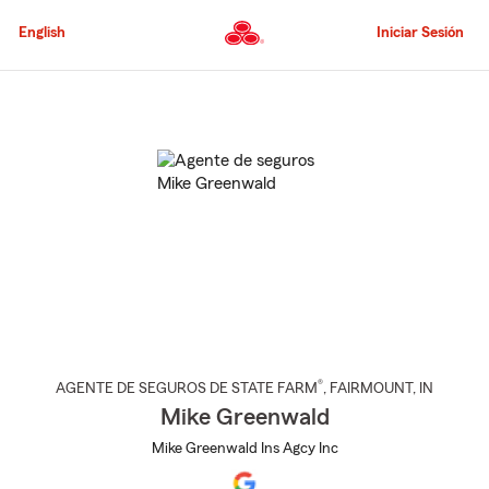
Pasar
al
English
Iniciar Sesión
contenido
principal
Comienzo
del
contenido
principal
®
AGENTE DE SEGUROS DE STATE FARM
,
FAIRMOUNT
, IN
Mike Greenwald
Mike Greenwald Ins Agcy Inc