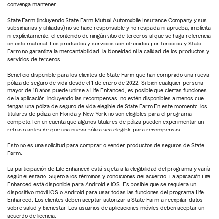
convenga mantener.
State Farm (incluyendo State Farm Mutual Automobile Insurance Company y sus
subsidiarias y afiliadas) no se hace responsable y no respalda ni aprueba, implícita
ni explícitamente, el contenido de ningún sitio de terceros al que se haga referencia
en este material. Los productos y servicios son ofrecidos por terceros y State
Farm no garantiza la mercantabilidad, la idoneidad ni la calidad de los productos y
servicios de terceros.
Beneficio disponible para los clientes de State Farm que han comprado una nueva
póliza de seguro de vida desde el 1 de enero de 2022. Si bien cualquier persona
mayor de 18 años puede unirse a Life Enhanced, es posible que ciertas funciones
de la aplicación, incluyendo las recompensas, no estén disponibles a menos que
tengas una póliza de seguro de vida elegible de State Farm.En este momento, los
titulares de póliza en Florida y New York no son elegibles para el programa
completo.Ten en cuenta que algunos titulares de póliza pueden experimentar un
retraso antes de que una nueva póliza sea elegible para recompensas.
Esto no es una solicitud para comprar o vender productos de seguros de State
Farm.
La participación de Life Enhanced está sujeta a la elegibilidad del programa y varía
según el estado. Sujeto a los términos y condiciones del acuerdo. La aplicación Life
Enhanced está disponible para Android e iOS. Es posible que se requiera un
dispositivo móvil iOS o Android para usar todas las funciones del programa Life
Enhanced. Los clientes deben aceptar autorizar a State Farm a recopilar datos
sobre salud y bienestar. Los usuarios de aplicaciones móviles deben aceptar un
acuerdo de licencia.