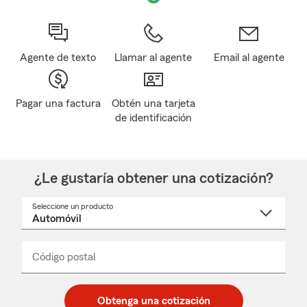
Agente de texto
Llamar al agente
Email al agente
Pagar una factura
Obtén una tarjeta
de identificación
¿Le gustaría obtener una cotización?
Seleccione un producto
Seleccione
un
nombre
de
producto
del
Código postal
Ingresa
Ingresa
_____
menú
un
un
desplegable
código
código
postal
postal
Obtenga una cotización
de
de