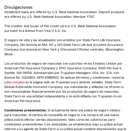
Divulgaciones
Installment loans are offered by U.S. Bank National Association. Deposit products
are offered by U.S. Bank National Association. Member FDIC.
The creditor and issuer of this credit card is U.S. Bank National Association,
pursuant to a license from Visa U.S.A. Inc.
El seguro de vida y las anualidades son emitidos por State Farm Life Insurance
Company. (Sin licencia en MA, NY y WI) State Farm Life and Accident Assurance
Company (con licencia en New York y Wisconsin) Oficinas centrales, Bloomington,
Illinois.
Los productos de seguro de mascotas son suscritos en los Estados Unidos por
American Pet Insurance Company y ZPIC Insurance Company, 6100-4th Ave S,
Seattle, WA 98108. Administrado por Trupanion Managers USA, Inc. (CA: con
licencia No. 0G22803, NPN 9588590). Se aplican términos y condiciones, revise la
póliza completa
en la página web de Trupanion para obtener detalles. State Farm
Mutual Automobile Insurance Company, sus subsidiarias y afiliadas no ofrecen ni
son responsables financieramente por los productos de seguro de mascotas.
State Farm es una entidad independiente y no está afiliada con Trupanion ni con
American Pet Insurance.
Condiciones preexistentes:
Si actualmente tiene una póliza de seguro médico
para mascotas, el cambio de compañía de seguros o la compra de una nueva
póliza podría afectar ciertas disposiciones, tales como las coberturas para
condiciones preexistentes o los deducibles ya establecidos bajo su póliza actual.
Informe a su agente de State Farm si su póliza actual contiene disposiciones que le