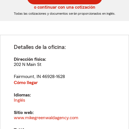
5
5
o continuar con una cotización
dígitos
dígitos
Todas las cotizaciones y documentos serán proporcionados en inglés.
Detalles de la oficina:
Dirección física:
202 N Main St
Fairmount
,
IN
46928-1628
Cómo llegar
Idiomas:
Inglés
Sitio web:
www.mikegreenwaldagency.com