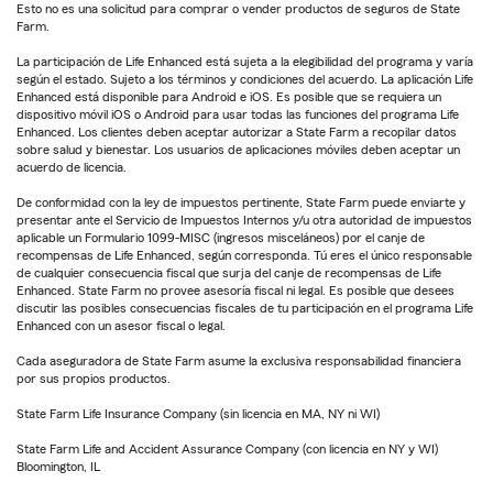
Esto no es una solicitud para comprar o vender productos de seguros de State
Farm.
La participación de Life Enhanced está sujeta a la elegibilidad del programa y varía
según el estado. Sujeto a los términos y condiciones del acuerdo. La aplicación Life
Enhanced está disponible para Android e iOS. Es posible que se requiera un
dispositivo móvil iOS o Android para usar todas las funciones del programa Life
Enhanced. Los clientes deben aceptar autorizar a State Farm a recopilar datos
sobre salud y bienestar. Los usuarios de aplicaciones móviles deben aceptar un
acuerdo de licencia.
De conformidad con la ley de impuestos pertinente, State Farm puede enviarte y
presentar ante el Servicio de Impuestos Internos y/u otra autoridad de impuestos
aplicable un Formulario 1099-MISC (ingresos misceláneos) por el canje de
recompensas de Life Enhanced, según corresponda. Tú eres el único responsable
de cualquier consecuencia fiscal que surja del canje de recompensas de Life
Enhanced. State Farm no provee asesoría fiscal ni legal. Es posible que desees
discutir las posibles consecuencias fiscales de tu participación en el programa Life
Enhanced con un asesor fiscal o legal.
Cada aseguradora de State Farm asume la exclusiva responsabilidad financiera
por sus propios productos.
State Farm Life Insurance Company (sin licencia en MA, NY ni WI)
State Farm Life and Accident Assurance Company (con licencia en NY y WI)
Bloomington, IL