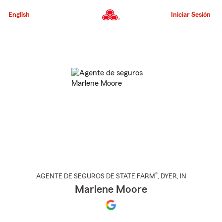
Pasar
al
English
Iniciar Sesión
contenido
principal
Comienzo
del
contenido
principal
®
AGENTE DE SEGUROS DE STATE FARM
,
DYER
, IN
Marlene Moore