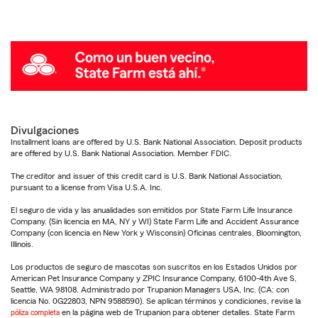
Divulgaciones
Installment loans are offered by U.S. Bank National Association. Deposit products
are offered by U.S. Bank National Association. Member FDIC.
The creditor and issuer of this credit card is U.S. Bank National Association,
pursuant to a license from Visa U.S.A. Inc.
El seguro de vida y las anualidades son emitidos por State Farm Life Insurance
Company. (Sin licencia en MA, NY y WI) State Farm Life and Accident Assurance
Company (con licencia en New York y Wisconsin) Oficinas centrales, Bloomington,
Illinois.
Los productos de seguro de mascotas son suscritos en los Estados Unidos por
American Pet Insurance Company y ZPIC Insurance Company, 6100-4th Ave S,
Seattle, WA 98108. Administrado por Trupanion Managers USA, Inc. (CA: con
licencia No. 0G22803, NPN 9588590). Se aplican términos y condiciones, revise la
póliza completa
en la página web de Trupanion para obtener detalles. State Farm