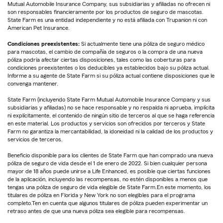
Mutual Automobile Insurance Company, sus subsidiarias y afiliadas no ofrecen ni
son responsables financieramente por los productos de seguro de mascotas.
State Farm es una entidad independiente y no está afiliada con Trupanion ni con
American Pet Insurance.
Condiciones preexistentes:
Si actualmente tiene una póliza de seguro médico
para mascotas, el cambio de compañía de seguros o la compra de una nueva
póliza podría afectar ciertas disposiciones, tales como las coberturas para
condiciones preexistentes o los deducibles ya establecidos bajo su póliza actual.
Informe a su agente de State Farm si su póliza actual contiene disposiciones que le
convenga mantener.
State Farm (incluyendo State Farm Mutual Automobile Insurance Company y sus
subsidiarias y afiliadas) no se hace responsable y no respalda ni aprueba, implícita
ni explícitamente, el contenido de ningún sitio de terceros al que se haga referencia
en este material. Los productos y servicios son ofrecidos por terceros y State
Farm no garantiza la mercantabilidad, la idoneidad ni la calidad de los productos y
servicios de terceros.
Beneficio disponible para los clientes de State Farm que han comprado una nueva
póliza de seguro de vida desde el 1 de enero de 2022. Si bien cualquier persona
mayor de 18 años puede unirse a Life Enhanced, es posible que ciertas funciones
de la aplicación, incluyendo las recompensas, no estén disponibles a menos que
tengas una póliza de seguro de vida elegible de State Farm.En este momento, los
titulares de póliza en Florida y New York no son elegibles para el programa
completo.Ten en cuenta que algunos titulares de póliza pueden experimentar un
retraso antes de que una nueva póliza sea elegible para recompensas.