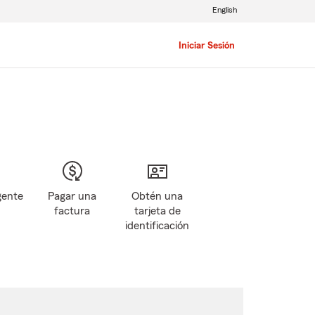
English
Iniciar Sesión
gente
Pagar una
Obtén una
factura
tarjeta de
identificación