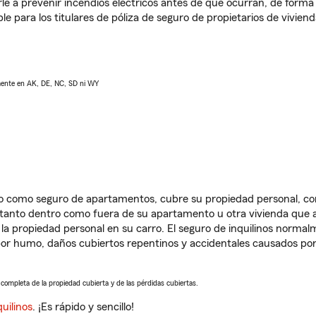
e a prevenir incendios eléctricos antes de que ocurran, de forma 
le para los titulares de póliza de seguro de propietarios de vivie
lmente en AK, DE, NC, SD ni WY
ido como seguro de apartamentos, cubre su propiedad personal, c
, tanto dentro como fuera de su apartamento u otra vivienda que a
 la propiedad personal en su carro. El seguro de inquilinos norma
or humo, daños cubiertos repentinos y accidentales causados por
a completa de la propiedad cubierta y de las pérdidas cubiertas.
uilinos
. ¡Es rápido y sencillo!