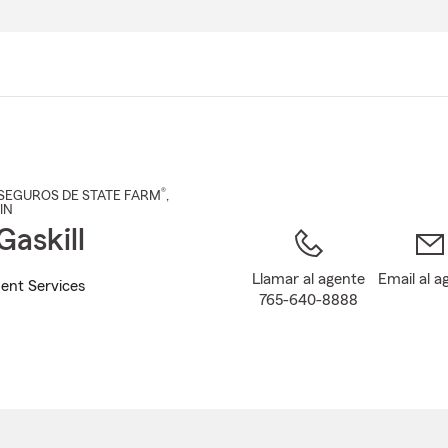
Pasar
al
contenido
principal
®
SEGUROS DE STATE FARM
,
 IN
Gaskill
Llamar al agente
Email al a
ent Services
765-640-8888