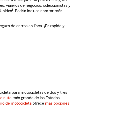
 necesita más que una póliza de seguro
, viajeros de negocios, coleccionistas y
1
 Unidos
. Podría incluso ahorrar más
uro de carros en línea. ¡Es rápido y
cleta para motocicletas de dos y tres
de auto
más grande de los Estados
ro de motocicleta
ofrece
más opciones