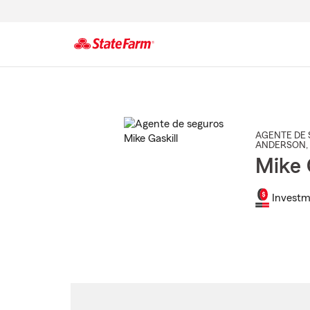
Comienzo
del
contenido
principal
AGENTE DE 
ANDERSON
,
Mike 
Investm