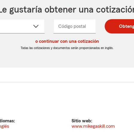
Le gustaría obtener una cotizació
cione
Código postal
Ingresa
Ingresa
Obteng
_____
un
un
re
código
código
cto
o continuar con una cotización
postal
postal
de
de
Todas las cotizaciones y documentos serán proporcionados en inglés.
egable
5
5
dígitos
dígitos
diomas:
Sitio web:
nglés
www.mikegaskill.com