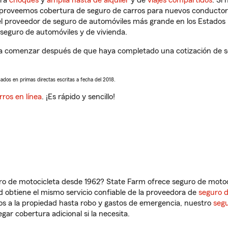
tra
choques
y
amplia hasta de alquiler
y de
viajes compartidos
. Si
s proveemos cobertura de seguro de carros para nuevos conductores
l proveedor de seguro de automóviles más grande en los Estados
seguro de automóviles y de vivienda.
 a comenzar después de que haya completado una cotización de seg
sados en primas directas escritas a fecha del 2018.
rros en línea
. ¡Es rápido y sencillo!
ro de motocicleta desde 1962? State Farm ofrece seguro de motoci
 obtiene el mismo servicio confiable de la proveedora de
seguro 
os a la propiedad hasta robo y gastos de emergencia, nuestro
segu
gar cobertura adicional si la necesita.