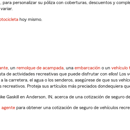
N, para personalizar su póliza con coberturas, descuentos y comp
variar.
tocicleta
hoy mismo.
ante
, un
remolque de acampada
, una
embarcación
o un
vehículo 
ista de actividades recreativas que puede disfrutar con ellos! Los 
a la carretera, el agua o los senderos, asegúrese de que sus vehí
 recreativos. Proteja sus artículos más preciados dondequiera qu
e Gaskill en Anderson, IN, acerca de una cotización de seguro de
n agente
para obtener una cotización de seguro de vehículos recre