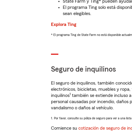
State Farm y Ting* pueden ayudarl
El programa Ting solo está disponib
sean elegibles.
Explora Ting
* El programa Ting de State Farm no está disponible actua
Seguro de inquilinos
El seguro de inquilinos, también conoc
electrónicos, bicicletas, muebles y ropa
1
inquilinos
también se extiende incluso a
personal causadas por incendio, daños p
vandalismo o daños al vehículo.
1. Por favor, consulte su póliza de seguro para ver a una list
Comience su
cotización de seguro de inq