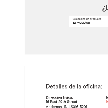
¿
Seleccione un producto
Selec
un
nomb
de
produ
del
menú
despl
Detalles de la oficina:
Dirección física:
I
16 East 29th Street
I
Anderson
,
IN
46016-5201