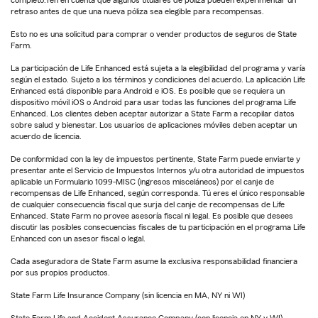
retraso antes de que una nueva póliza sea elegible para recompensas.
Esto no es una solicitud para comprar o vender productos de seguros de State
Farm.
La participación de Life Enhanced está sujeta a la elegibilidad del programa y varía
según el estado. Sujeto a los términos y condiciones del acuerdo. La aplicación Life
Enhanced está disponible para Android e iOS. Es posible que se requiera un
dispositivo móvil iOS o Android para usar todas las funciones del programa Life
Enhanced. Los clientes deben aceptar autorizar a State Farm a recopilar datos
sobre salud y bienestar. Los usuarios de aplicaciones móviles deben aceptar un
acuerdo de licencia.
De conformidad con la ley de impuestos pertinente, State Farm puede enviarte y
presentar ante el Servicio de Impuestos Internos y/u otra autoridad de impuestos
aplicable un Formulario 1099-MISC (ingresos misceláneos) por el canje de
recompensas de Life Enhanced, según corresponda. Tú eres el único responsable
de cualquier consecuencia fiscal que surja del canje de recompensas de Life
Enhanced. State Farm no provee asesoría fiscal ni legal. Es posible que desees
discutir las posibles consecuencias fiscales de tu participación en el programa Life
Enhanced con un asesor fiscal o legal.
Cada aseguradora de State Farm asume la exclusiva responsabilidad financiera
por sus propios productos.
State Farm Life Insurance Company (sin licencia en MA, NY ni WI)
State Farm Life and Accident Assurance Company (con licencia en NY y WI)