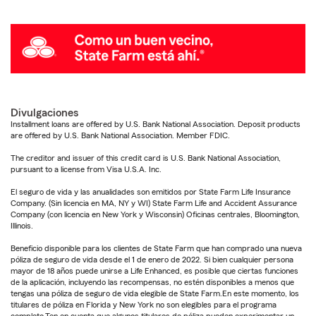
Divulgaciones
Installment loans are offered by U.S. Bank National Association. Deposit products
are offered by U.S. Bank National Association. Member FDIC.
The creditor and issuer of this credit card is U.S. Bank National Association,
pursuant to a license from Visa U.S.A. Inc.
El seguro de vida y las anualidades son emitidos por State Farm Life Insurance
Company. (Sin licencia en MA, NY y WI) State Farm Life and Accident Assurance
Company (con licencia en New York y Wisconsin) Oficinas centrales, Bloomington,
Illinois.
Beneficio disponible para los clientes de State Farm que han comprado una nueva
póliza de seguro de vida desde el 1 de enero de 2022. Si bien cualquier persona
mayor de 18 años puede unirse a Life Enhanced, es posible que ciertas funciones
de la aplicación, incluyendo las recompensas, no estén disponibles a menos que
tengas una póliza de seguro de vida elegible de State Farm.En este momento, los
titulares de póliza en Florida y New York no son elegibles para el programa
completo.Ten en cuenta que algunos titulares de póliza pueden experimentar un