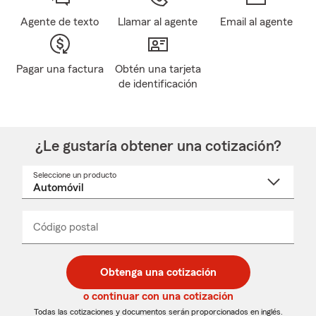
Agente de texto
Llamar al agente
Email al agente
Pagar una factura
Obtén una tarjeta
de identificación
¿Le gustaría obtener una cotización?
Seleccione un producto
Seleccione
un
nombre
de
producto
del
Código postal
Ingresa
Ingresa
_____
menú
un
un
desplegable
código
código
postal
postal
Obtenga una cotización
de
de
5
5
o continuar con una cotización
dígitos
dígitos
Todas las cotizaciones y documentos serán proporcionados en inglés.