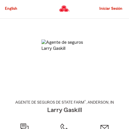
Pasar
al
English
Iniciar Sesión
contenido
principal
Comienzo
del
contenido
principal
®
AGENTE DE SEGUROS DE STATE FARM
,
ANDERSON
, IN
Larry Gaskill