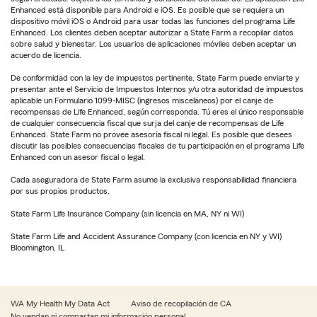
Enhanced está disponible para Android e iOS. Es posible que se requiera un
dispositivo móvil iOS o Android para usar todas las funciones del programa Life
Enhanced. Los clientes deben aceptar autorizar a State Farm a recopilar datos
sobre salud y bienestar. Los usuarios de aplicaciones móviles deben aceptar un
acuerdo de licencia.
De conformidad con la ley de impuestos pertinente, State Farm puede enviarte y
presentar ante el Servicio de Impuestos Internos y/u otra autoridad de impuestos
aplicable un Formulario 1099-MISC (ingresos misceláneos) por el canje de
recompensas de Life Enhanced, según corresponda. Tú eres el único responsable
de cualquier consecuencia fiscal que surja del canje de recompensas de Life
Enhanced. State Farm no provee asesoría fiscal ni legal. Es posible que desees
discutir las posibles consecuencias fiscales de tu participación en el programa Life
Enhanced con un asesor fiscal o legal.
Cada aseguradora de State Farm asume la exclusiva responsabilidad financiera
por sus propios productos.
State Farm Life Insurance Company (sin licencia en MA, NY ni WI)
State Farm Life and Accident Assurance Company (con licencia en NY y WI)
Bloomington, IL
WA My Health My Data Act
Aviso de recopilación de CA
No vendan ni compartan mi información personal