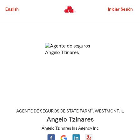
Pasar
al
English
Iniciar Sesión
contenido
principal
Comienzo
del
contenido
principal
®
AGENTE DE SEGUROS DE STATE FARM
,
WESTMONT
, IL
Angelo Tzinares
Angelo Tzinares Ins Agency Inc