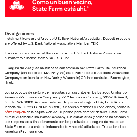
Divulgaciones
Installment loans are offered by U.S. Bank National Association. Deposit products
are offered by U.S. Bank National Association. Member FDIC.
The creditor and issuer of this credit card is U.S. Bank National Association,
pursuant to a license from Visa U.S.A. Inc.
El seguro de vida y las anualidades son emitidos por State Farm Life Insurance
Company. (Sin licencia en MA, NY y WI) State Farm Life and Accident Assurance
Company (con licencia en New York y Wisconsin) Oficinas centrales, Bloomington,
Illinois.
Los productos de seguro de mascotas son suscritos en los Estados Unidos por
American Pet Insurance Company y ZPIC Insurance Company, 6100-4th Ave S,
Seattle, WA 98108. Administrado por Trupanion Managers USA, Inc. (CA: con
licencia No. 0G22803, NPN 9588590). Se aplican términos y condiciones, revise la
póliza completa
en la página web de Trupanion para obtener detalles. State Farm
Mutual Automobile Insurance Company, sus subsidiarias y afiliadas no ofrecen ni
son responsables financieramente por los productos de seguro de mascotas.
State Farm es una entidad independiente y no está afiliada con Trupanion ni con
American Pet Insurance.