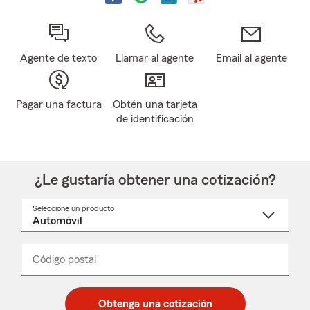
Agente de texto
Llamar al agente
Email al agente
Pagar una factura
Obtén una tarjeta
de identificación
¿Le gustaría obtener una cotización?
Seleccione un producto
Seleccione
un
nombre
de
producto
del
Código postal
Ingresa
Ingresa
_____
menú
un
un
desplegable
código
código
postal
postal
Obtenga una cotización
de
de