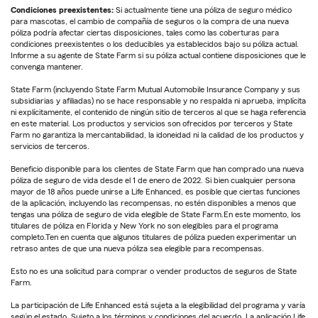
Condiciones preexistentes:
Si actualmente tiene una póliza de seguro médico
para mascotas, el cambio de compañía de seguros o la compra de una nueva
póliza podría afectar ciertas disposiciones, tales como las coberturas para
condiciones preexistentes o los deducibles ya establecidos bajo su póliza actual.
Informe a su agente de State Farm si su póliza actual contiene disposiciones que le
convenga mantener.
State Farm (incluyendo State Farm Mutual Automobile Insurance Company y sus
subsidiarias y afiliadas) no se hace responsable y no respalda ni aprueba, implícita
ni explícitamente, el contenido de ningún sitio de terceros al que se haga referencia
en este material. Los productos y servicios son ofrecidos por terceros y State
Farm no garantiza la mercantabilidad, la idoneidad ni la calidad de los productos y
servicios de terceros.
Beneficio disponible para los clientes de State Farm que han comprado una nueva
póliza de seguro de vida desde el 1 de enero de 2022. Si bien cualquier persona
mayor de 18 años puede unirse a Life Enhanced, es posible que ciertas funciones
de la aplicación, incluyendo las recompensas, no estén disponibles a menos que
tengas una póliza de seguro de vida elegible de State Farm.En este momento, los
titulares de póliza en Florida y New York no son elegibles para el programa
completo.Ten en cuenta que algunos titulares de póliza pueden experimentar un
retraso antes de que una nueva póliza sea elegible para recompensas.
Esto no es una solicitud para comprar o vender productos de seguros de State
Farm.
La participación de Life Enhanced está sujeta a la elegibilidad del programa y varía
según el estado. Sujeto a los términos y condiciones del acuerdo. La aplicación Life