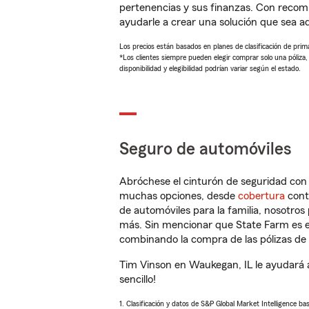
pertenencias y sus finanzas. Con reco
ayudarle a crear una solución que sea 
Los precios están basados en planes de clasificación de primas
*Los clientes siempre pueden elegir comprar solo una póliza
disponibilidad y elegibilidad podrían variar según el estado.
Seguro de automóviles
Abróchese el cinturón de seguridad co
muchas opciones, desde
cobertura
con
de automóviles para la familia, nosotro
más. Sin mencionar que State Farm es e
combinando la compra de las pólizas de 
Tim Vinson en Waukegan, IL le ayudará 
sencillo!
1. Clasificación y datos de S&P Global Market Intelligence ba