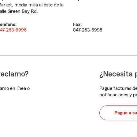
arket, media milla al este de la
alle Green Bay Rd.
eléfono:
Fax:
47-263-6996
847-263-6998
reclamo?
¿Necesita 
lamo en línea o
Pague facturas de
notificaciones y 
Pague a s