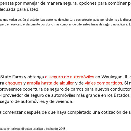
mpensas por manejar de manera segura, opciones para combinar p
adecuada para usted.
 que varían según el estado. Las opciones de cobertura son seleccionadas por el cliente y la disponib
, pero en ese caso el descuento por dos o más compras de diferentes líneas de seguro no aplicará. 
n State Farm y obtenga
el seguro de automóviles
en Waukegan, IL q
tra
choques
y
amplia hasta de alquiler
y de
viajes compartidos
. Si
s proveemos cobertura de seguro de carros para nuevos conductores
l proveedor de seguro de automóviles más grande en los Estados
seguro de automóviles y de vivienda.
a comenzar después de que haya completado una cotización de seg
sados en primas directas escritas a fecha del 2018.