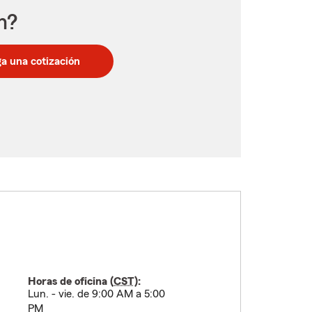
n?
a una cotización
Horas de oficina (
CST
):
Lun. - vie. de 9:00 AM a 5:00
PM