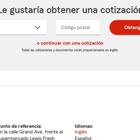
Le gustaría obtener una cotizació
cione
Código postal
Ingresa
Ingresa
Obteng
_____
un
un
re
código
código
cto
o continuar con una cotización
postal
postal
de
de
Todas las cotizaciones y documentos serán proporcionados en inglés.
egable
5
5
dígitos
dígitos
unto de referencia:
Idiomas:
n la calle Grand Ave, frente al
Inglés
upermercado Lewis Fresh
Español