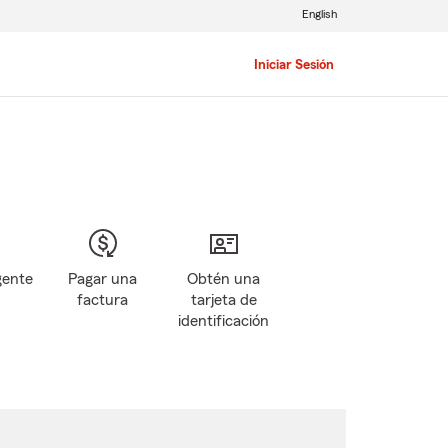
English
Iniciar Sesión
gente
Pagar una
Obtén una
factura
tarjeta de
identificación