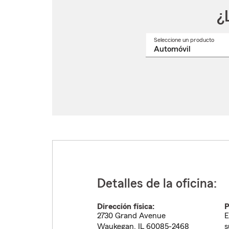
¿
Seleccione un producto
Selec
un
nomb
de
produ
del
menú
despl
Detalles de la oficina:
Dirección física:
P
2730 Grand Avenue
E
Waukegan
,
IL
60085-2468
s