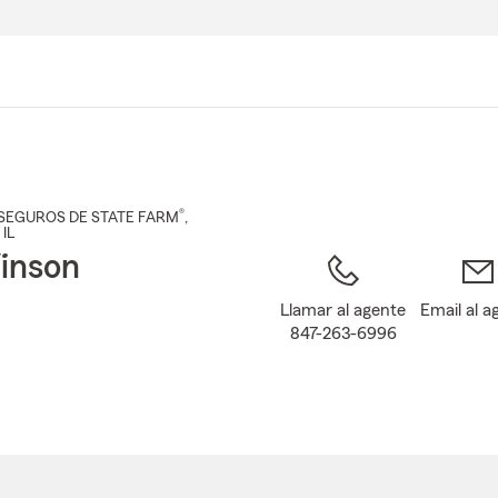
Pasar
al
contenido
principal
®
SEGUROS DE STATE FARM
,
, IL
inson
Llamar al agente
Email al a
847-263-6996