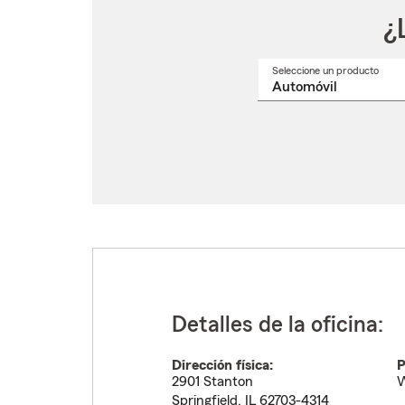
¿
Seleccione un producto
Selec
un
nomb
de
produ
del
menú
despl
Detalles de la oficina:
Dirección física:
P
2901 Stanton
W
Springfield
,
IL
62703-4314