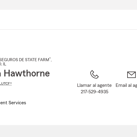
Pasar
al
contenido
principal
®
SEGUROS DE STATE FARM
,
D
, IL
a Hawthorne
LUTCF®
Llamar al agente
Email al a
217-529-4935
ent Services