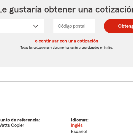
Le gustaría obtener una cotizació
cione
Código postal
Ingresa
Ingresa
Obteng
_____
un
un
re
código
código
cto
o continuar con una cotización
postal
postal
de
de
Todas las cotizaciones y documentos serán proporcionados en inglés.
egable
5
5
dígitos
dígitos
unto de referencia:
Idiomas:
atts Copier
Inglés
Español