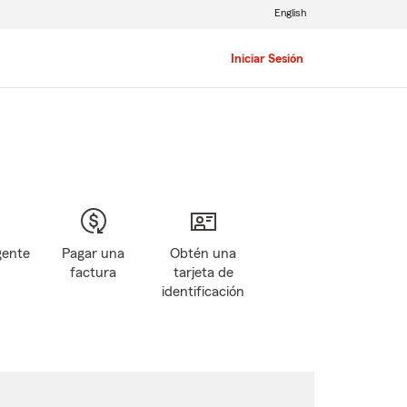
English
Iniciar Sesión
gente
Pagar una
Obtén una
factura
tarjeta de
identificación