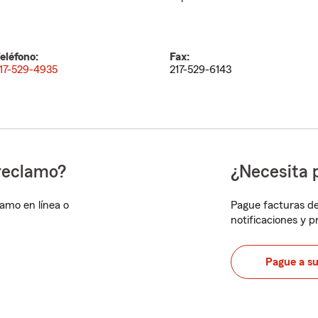
eléfono:
Fax:
17-529-4935
217-529-6143
reclamo?
¿Necesita 
lamo en línea o
Pague facturas de
notificaciones y 
Pague a s