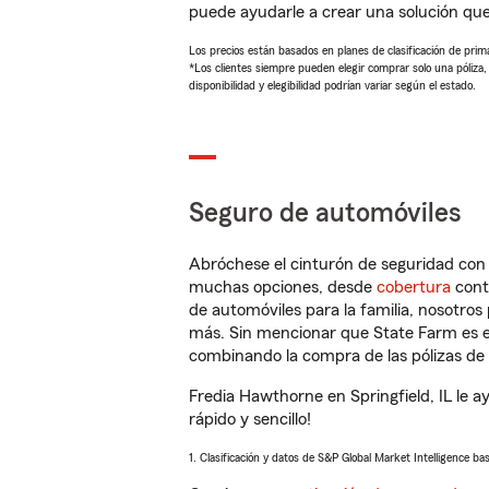
puede ayudarle a crear una solución qu
Los precios están basados en planes de clasificación de primas
*Los clientes siempre pueden elegir comprar solo una póliza
disponibilidad y elegibilidad podrían variar según el estado.
Seguro de automóviles
Abróchese el cinturón de seguridad co
muchas opciones, desde
cobertura
con
de automóviles para la familia, nosotro
más. Sin mencionar que State Farm es e
combinando la compra de las pólizas de 
Fredia Hawthorne en Springfield, IL le 
rápido y sencillo!
1. Clasificación y datos de S&P Global Market Intelligence ba