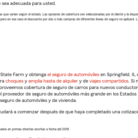
e sea adecuada para usted.
 que varían según el estado. Las opciones de cobertura son seleccionadas por el cliente y la disponib
, pero en ese caso el descuento por dos o más compras de diferentes líneas de seguro no aplicará. 
n State Farm y obtenga
el seguro de automóviles
en Springfield, IL
tra
choques
y
amplia hasta de alquiler
y de
viajes compartidos
. Si
s proveemos cobertura de seguro de carros para nuevos conductores
l proveedor de seguro de automóviles más grande en los Estados
seguro de automóviles y de vivienda.
ayudará a comenzar después de que haya completado una cotización
sados en primas directas escritas a fecha del 2018.