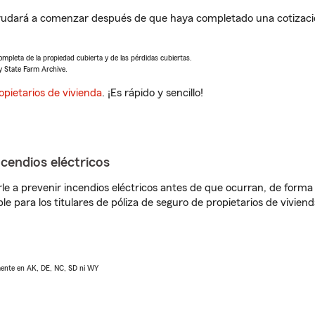
 ayudará a comenzar después de que haya completado una cotizació
completa de la propiedad cubierta y de las pérdidas cubiertas.
y State Farm Archive.
opietarios de vivienda
. ¡Es rápido y sencillo!
ncendios eléctricos
e a prevenir incendios eléctricos antes de que ocurran, de forma 
le para los titulares de póliza de seguro de propietarios de vivie
lmente en AK, DE, NC, SD ni WY