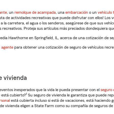
ante
, un
remolque de acampada
, una
embarcación
o un
vehículo 
ista de actividades recreativas que puede disfrutar con ellos! Los 
a la carretera, el agua o los senderos, asegúrese de que sus vehí
 recreativos. Proteja sus artículos más preciados dondequiera qu
dia Hawthorne en Springfield, IL, acerca de una cotización de seg
n agente
para obtener una cotización de seguro de vehículos recre
e vivienda
eventos inesperados que la vida le pueda presentar con el
seguro 
1
 está cubierto?
Su seguro de vivienda le garantiza que puede rep
rsonal
está cubierta incluso si está de vacaciones, está haciendo g
de vivienda eligen a State Farm como su compañía de seguros de 