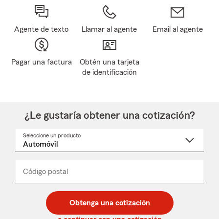
Agente de texto
Llamar al agente
Email al agente
Pagar una factura
Obtén una tarjeta
de identificación
¿Le gustaría obtener una cotización?
Seleccione un producto
Seleccione
un
nombre
de
producto
del
Código postal
Ingresa
Ingresa
_____
menú
un
un
desplegable
código
código
postal
postal
Obtenga una cotización
de
de
5
5