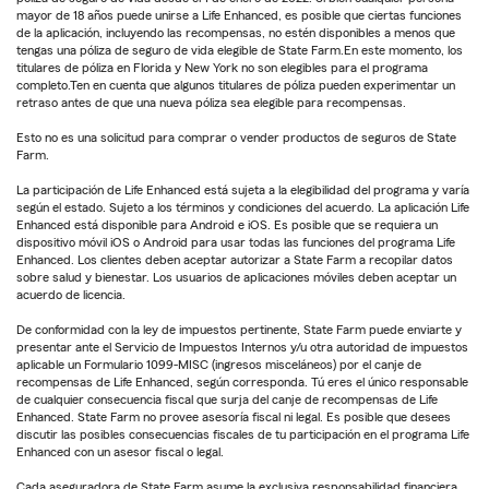
mayor de 18 años puede unirse a Life Enhanced, es posible que ciertas funciones
de la aplicación, incluyendo las recompensas, no estén disponibles a menos que
tengas una póliza de seguro de vida elegible de State Farm.En este momento, los
titulares de póliza en Florida y New York no son elegibles para el programa
completo.Ten en cuenta que algunos titulares de póliza pueden experimentar un
retraso antes de que una nueva póliza sea elegible para recompensas.
Esto no es una solicitud para comprar o vender productos de seguros de State
Farm.
La participación de Life Enhanced está sujeta a la elegibilidad del programa y varía
según el estado. Sujeto a los términos y condiciones del acuerdo. La aplicación Life
Enhanced está disponible para Android e iOS. Es posible que se requiera un
dispositivo móvil iOS o Android para usar todas las funciones del programa Life
Enhanced. Los clientes deben aceptar autorizar a State Farm a recopilar datos
sobre salud y bienestar. Los usuarios de aplicaciones móviles deben aceptar un
acuerdo de licencia.
De conformidad con la ley de impuestos pertinente, State Farm puede enviarte y
presentar ante el Servicio de Impuestos Internos y/u otra autoridad de impuestos
aplicable un Formulario 1099-MISC (ingresos misceláneos) por el canje de
recompensas de Life Enhanced, según corresponda. Tú eres el único responsable
de cualquier consecuencia fiscal que surja del canje de recompensas de Life
Enhanced. State Farm no provee asesoría fiscal ni legal. Es posible que desees
discutir las posibles consecuencias fiscales de tu participación en el programa Life
Enhanced con un asesor fiscal o legal.
Cada aseguradora de State Farm asume la exclusiva responsabilidad financiera