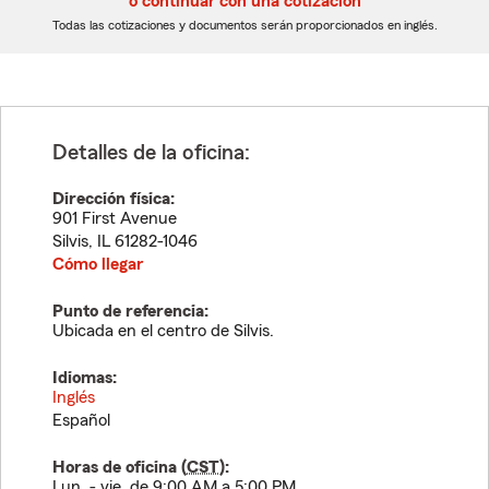
o continuar con una cotización
dígitos
dígitos
Todas las cotizaciones y documentos serán proporcionados en inglés.
Detalles de la oficina:
Dirección física:
901 First Avenue
Silvis
,
IL
61282-1046
Cómo llegar
Punto de referencia:
Ubicada en el centro de Silvis.
Idiomas:
Inglés
Español
Horas de oficina (
CST
):
Lun. - vie. de 9:00 AM a 5:00 PM