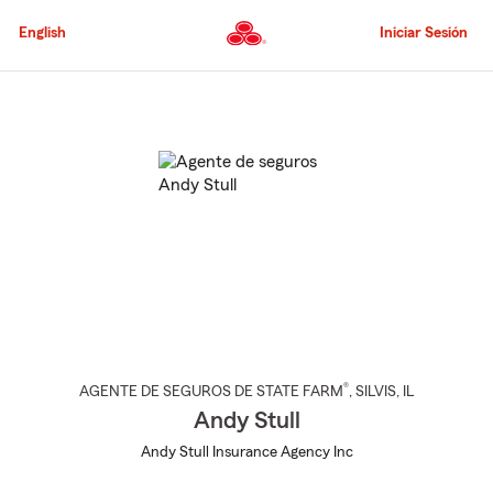
Pasar
al
English
Iniciar Sesión
contenido
principal
Comienzo
del
contenido
principal
®
AGENTE DE SEGUROS DE STATE FARM
,
SILVIS
, IL
Andy Stull
Andy Stull Insurance Agency Inc