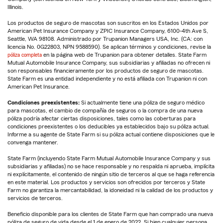
Illinois.
Los productos de seguro de mascotas son suscritos en los Estados Unidos por
American Pet Insurance Company y ZPIC Insurance Company, 6100-4th Ave S,
Seattle, WA 98108. Administrado por Trupanion Managers USA, Inc. (CA: con
licencia No. 0G22803, NPN 9588590). Se aplican términos y condiciones, revise la
póliza completa
en la página web de Trupanion para obtener detalles. State Farm
Mutual Automobile Insurance Company, sus subsidiarias y afiliadas no ofrecen ni
son responsables financieramente por los productos de seguro de mascotas.
State Farm es una entidad independiente y no está afiliada con Trupanion ni con
American Pet Insurance.
Condiciones preexistentes:
Si actualmente tiene una póliza de seguro médico
para mascotas, el cambio de compañía de seguros o la compra de una nueva
póliza podría afectar ciertas disposiciones, tales como las coberturas para
condiciones preexistentes o los deducibles ya establecidos bajo su póliza actual.
Informe a su agente de State Farm si su póliza actual contiene disposiciones que le
convenga mantener.
State Farm (incluyendo State Farm Mutual Automobile Insurance Company y sus
subsidiarias y afiliadas) no se hace responsable y no respalda ni aprueba, implícita
ni explícitamente, el contenido de ningún sitio de terceros al que se haga referencia
en este material. Los productos y servicios son ofrecidos por terceros y State
Farm no garantiza la mercantabilidad, la idoneidad ni la calidad de los productos y
servicios de terceros.
Beneficio disponible para los clientes de State Farm que han comprado una nueva
póliza de seguro de vida desde el 1 de enero de 2022. Si bien cualquier persona