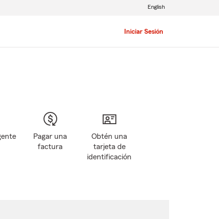
English
Iniciar Sesión
gente
Pagar una
Obtén una
factura
tarjeta de
identificación