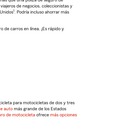
 más que una póliza de seguro de
iajeros de negocios, coleccionistas y
1
 Unidos
. Podría incluso ahorrar más
de carros en línea. ¡Es rápido y
cleta para motocicletas de dos y tres
de auto
más grande de los Estados
ro de motocicleta
ofrece
más opciones