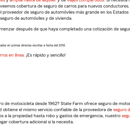
ues
y
amplia hasta de alquiler
y de
viajes compartidos
. Si necesita
roveemos cobertura de seguro de carros para nuevos conductores, v
l proveedor de seguro de automóviles más grande en los Estados
seguro de automóviles y de vivienda.
omenzar después de que haya completado una cotización de seguro 
sados en primas directas escritas a fecha del 2018.
rros en línea
. ¡Es rápido y sencillo!
ro de motocicleta desde 1962? State Farm ofrece seguro de motoci
 obtiene el mismo servicio confiable de la proveedora de
seguro 
os a la propiedad hasta robo y gastos de emergencia, nuestro
segu
gar cobertura adicional si la necesita.