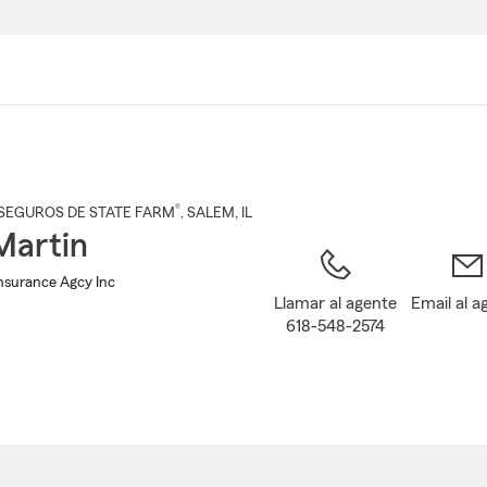
Pasar
al
contenido
principal
®
SEGUROS DE STATE FARM
,
SALEM
, IL
Martin
Insurance Agcy Inc
Llamar al agente
Email al a
618-548-2574