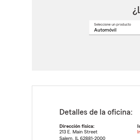
¿
Seleccione un producto
Selec
un
nomb
de
produ
del
menú
despl
Detalles de la oficina:
Dirección física:
I
213 E. Main Street
I
Salem
,
IL
62881-2000