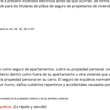
e a prevenir incendios eléctricos antes de que ocurran, de forma 
le para los titulares de póliza de seguro de propietarios de vivie
lmente en AK, DE, NC, SD ni WY
ido como seguro de apartamentos, cubre su propiedad personal, c
, tanto dentro como fuera de su apartamento u otra vivienda que a
 la propiedad personal en su carro. El seguro de inquilinos norma
or humo, daños cubiertos repentinos y accidentales causados por
a completa de la propiedad cubierta y de las pérdidas cubiertas.
uilinos
. ¡Es rápido y sencillo!