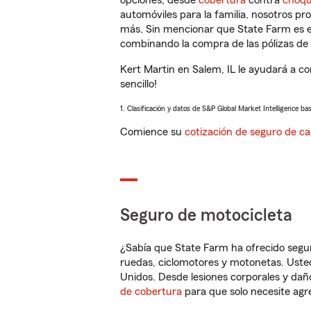
opciones, desde
cobertura
contra
choq
automóviles para la familia, nosotros p
más. Sin mencionar que State Farm es e
combinando la compra de las pólizas de 
Kert Martin en Salem, IL le ayudará a c
sencillo!
1. Clasificación y datos de S&P Global Market Intelligence ba
Comience su
cotización de seguro de ca
Seguro de motocicleta
¿Sabía que State Farm ha ofrecido segu
ruedas, ciclomotores y motonetas. Usted
Unidos. Desde lesiones corporales y dañ
de cobertura
para que solo necesite agre