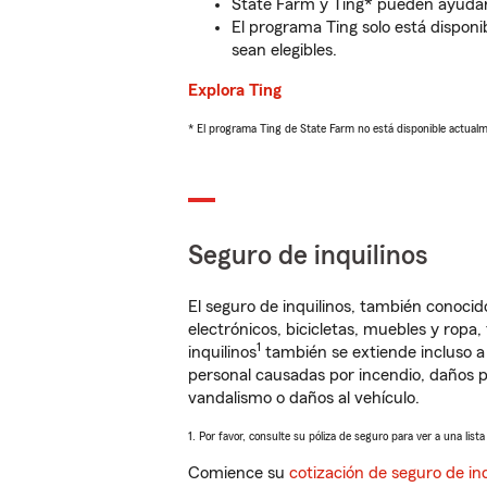
State Farm y Ting* pueden ayudarl
El programa Ting solo está disponib
sean elegibles.
Explora Ting
* El programa Ting de State Farm no está disponible actua
Seguro de inquilinos
El seguro de inquilinos, también conoc
electrónicos, bicicletas, muebles y ropa
1
inquilinos
también se extiende incluso a
personal causadas por incendio, daños p
vandalismo o daños al vehículo.
1. Por favor, consulte su póliza de seguro para ver a una list
Comience su
cotización de seguro de inq