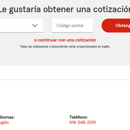
Le gustaría obtener una cotizació
cione
Código postal
Ingresa
Ingresa
Obteng
_____
un
un
re
código
código
cto
o continuar con una cotización
postal
postal
de
de
Todas las cotizaciones y documentos serán proporcionados en inglés.
egable
5
5
dígitos
dígitos
diomas:
Teléfono:
nglés
618-548-2574