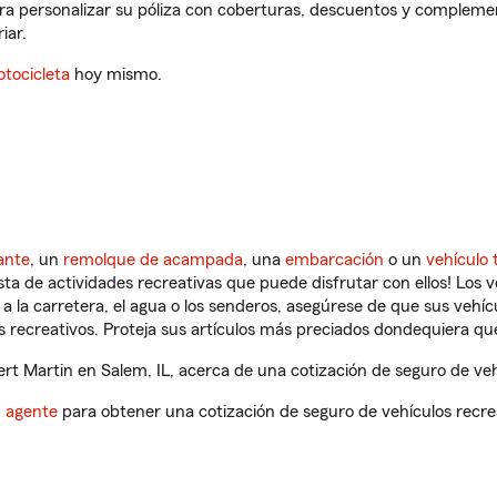
ara personalizar su póliza con coberturas, descuentos y compleme
iar.
tocicleta
hoy mismo.
ante
, un
remolque de acampada
, una
embarcación
o un
vehículo 
ista de actividades recreativas que puede disfrutar con ellos! Los 
a la carretera, el agua o los senderos, asegúrese de que sus vehí
 recreativos. Proteja sus artículos más preciados dondequiera qu
t Martin en Salem, IL, acerca de una cotización de seguro de veh
n agente
para obtener una cotización de seguro de vehículos recre