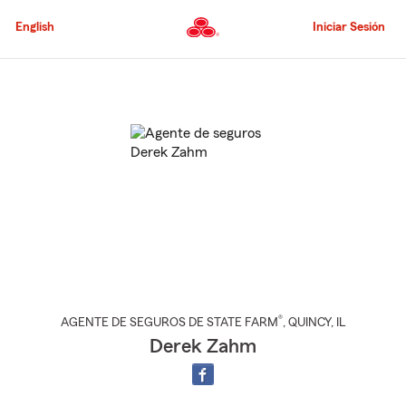
Pasar
al
English
Iniciar Sesión
contenido
principal
Comienzo
del
contenido
principal
®
AGENTE DE SEGUROS DE STATE FARM
,
QUINCY
, IL
Derek Zahm