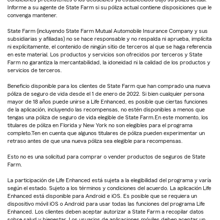
Informe a su agente de State Farm si su póliza actual contiene disposiciones que le
convenga mantener.
State Farm (incluyendo State Farm Mutual Automobile Insurance Company y sus
subsidiarias y afiliadas) no se hace responsable y no respalda ni aprueba, implícita
ni explícitamente, el contenido de ningún sitio de terceros al que se haga referencia
en este material. Los productos y servicios son ofrecidos por terceros y State
Farm no garantiza la mercantabilidad, la idoneidad ni la calidad de los productos y
servicios de terceros.
Beneficio disponible para los clientes de State Farm que han comprado una nueva
póliza de seguro de vida desde el 1 de enero de 2022. Si bien cualquier persona
mayor de 18 años puede unirse a Life Enhanced, es posible que ciertas funciones
de la aplicación, incluyendo las recompensas, no estén disponibles a menos que
tengas una póliza de seguro de vida elegible de State Farm.En este momento, los
titulares de póliza en Florida y New York no son elegibles para el programa
completo.Ten en cuenta que algunos titulares de póliza pueden experimentar un
retraso antes de que una nueva póliza sea elegible para recompensas.
Esto no es una solicitud para comprar o vender productos de seguros de State
Farm.
La participación de Life Enhanced está sujeta a la elegibilidad del programa y varía
según el estado. Sujeto a los términos y condiciones del acuerdo. La aplicación Life
Enhanced está disponible para Android e iOS. Es posible que se requiera un
dispositivo móvil iOS o Android para usar todas las funciones del programa Life
Enhanced. Los clientes deben aceptar autorizar a State Farm a recopilar datos
sobre salud y bienestar. Los usuarios de aplicaciones móviles deben aceptar un