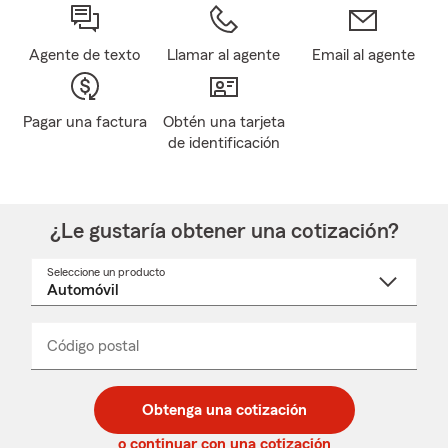
Agente de texto
Llamar al agente
Email al agente
Pagar una factura
Obtén una tarjeta
de identificación
¿Le gustaría obtener una cotización?
Seleccione un producto
Seleccione
un
nombre
de
producto
del
Código postal
Ingresa
Ingresa
_____
menú
un
un
desplegable
código
código
postal
postal
Obtenga una cotización
de
de
5
5
o continuar con una cotización