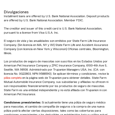
Divulgaciones
Installment loans are offered by U.S. Bank National Association. Deposit products
are offered by U.S. Bank National Association. Member FDIC.
The creditor and issuer of this credit card is U.S. Bank National Association,
pursuant to a license from Visa U.S.A. Inc.
El seguro de vida y las anualidades son emitidos por State Farm Life Insurance
Company. (Sin licencia en MA, NY y WI) State Farm Life and Accident Assurance
Company (con licencia en New York y Wisconsin) Oficinas centrales, Bloomington,
Illinois.
Los productos de seguro de mascotas son suscritos en los Estados Unidos por
American Pet Insurance Company y ZPIC Insurance Company, 6100-4th Ave S,
Seattle, WA 98108. Administrado por Trupanion Managers USA, Inc. (CA: con
licencia No. 0G22803, NPN 9588590). Se aplican términos y condiciones, revise la
póliza completa
en la página web de Trupanion para obtener detalles. State Farm
Mutual Automobile Insurance Company, sus subsidiarias y afiliadas no ofrecen ni
son responsables financieramente por los productos de seguro de mascotas.
State Farm es una entidad independiente y no está afiliada con Trupanion ni con
American Pet Insurance.
Condiciones preexistentes:
Si actualmente tiene una póliza de seguro médico
para mascotas, el cambio de compañía de seguros o la compra de una nueva
póliza podría afectar ciertas disposiciones, tales como las coberturas para
condiciones preexistentes o los deducibles ya establecidos bajo su póliza actual.