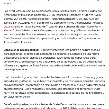
Illinois.
Los productos de seguro de mascotas son suscritos en los Estados Unidos por
American Pet Insurance Company y ZPIC Insurance Company, 6100-4th Ave S,
Seattle, WA 98108. Administrado por Trupanion Managers USA, Inc. (CA: con
licencia No. 0G22803, NPN 9588590). Se aplican términos y condiciones, revise la
póliza completa
en la página web de Trupanion para obtener detalles. State Farm
Mutual Automobile Insurance Company, sus subsidiarias y afiliadas no ofrecen ni
son responsables financieramente por los productos de seguro de mascotas.
State Farm es una entidad independiente y no está afiliada con Trupanion ni con
American Pet Insurance.
Condiciones preexistentes:
Si actualmente tiene una póliza de seguro médico
para mascotas, el cambio de compañía de seguros o la compra de una nueva
póliza podría afectar ciertas disposiciones, tales como las coberturas para
condiciones preexistentes o los deducibles ya establecidos bajo su póliza actual.
Informe a su agente de State Farm si su póliza actual contiene disposiciones que le
convenga mantener.
State Farm (incluyendo State Farm Mutual Automobile Insurance Company y sus
subsidiarias y afiliadas) no se hace responsable y no respalda ni aprueba, implícita
ni explícitamente, el contenido de ningún sitio de terceros al que se haga referencia
en este material. Los productos y servicios son ofrecidos por terceros y State
Farm no garantiza la mercantabilidad, la idoneidad ni la calidad de los productos y
servicios de terceros.
Beneficio disponible para los clientes de State Farm que han comprado una nueva
póliza de seguro de vida desde el 1 de enero de 2022. Si bien cualquier persona