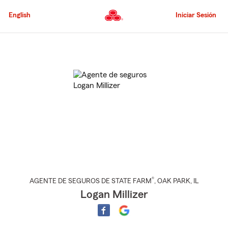
Pasar
al
English
Iniciar Sesión
contenido
principal
Comienzo
del
contenido
principal
®
AGENTE DE SEGUROS DE STATE FARM
,
OAK PARK
, IL
Logan Millizer