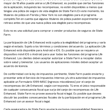
mayor de 18 años puede unirse a Life Enhanced, es posible que ciertas funciones
de la aplicación, incluyendo las recompensas, no estén disponibles a menos que
tengas una póliza de seguro de vida elegible de State Farm.En este momento, los
titulares de póliza en Florida y New York no son elegibles para el programa
completo.Ten en cuenta que algunos titulares de póliza pueden experimentar un
retraso antes de que una nueva póliza sea elegible para recompensas.
Esto no es una solicitud para comprar o vender productos de seguros de State
Farm.
La participación de Life Enhanced está sujeta a la elegibilidad del programa y varía
según el estado. Sujeto a los términos y condiciones del acuerdo. La aplicación Life
Enhanced está disponible para Android e iOS. Es posible que se requiera un
dispositivo móvil iOS o Android para usar todas las funciones del programa Life
Enhanced. Los clientes deben aceptar autorizar a State Farm a recopilar datos
sobre salud y bienestar. Los usuarios de aplicaciones móviles deben aceptar un
acuerdo de licencia.
De conformidad con la ley de impuestos pertinente, State Farm puede enviarte y
presentar ante el Servicio de Impuestos Internos y/u otra autoridad de impuestos
aplicable un Formulario 1099-MISC (ingresos misceláneos) por el canje de
recompensas de Life Enhanced, según corresponda. Tú eres el único responsable
de cualquier consecuencia fiscal que surja del canje de recompensas de Life
Enhanced. State Farm no provee asesoría fiscal ni legal. Es posible que desees
discutir las posibles consecuencias fiscales de tu participación en el programa Life
Enhanced con un asesor fiscal o legal.
Cada aseguradora de State Farm asume la exclusiva responsabilidad financiera