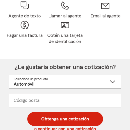
Agente de texto
Llamar al agente
Email al agente
Pagar una factura
Obtén una tarjeta
de identificación
¿Le gustaría obtener una cotización?
Seleccione un producto
Seleccione
un
nombre
de
producto
del
Código postal
Ingresa
Ingresa
_____
menú
un
un
desplegable
código
código
postal
postal
Obtenga una cotización
de
de
5
5
o continuar con una cotización