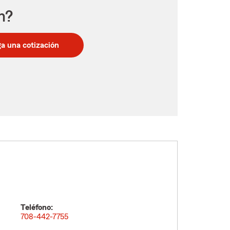
n?
a una cotización
Teléfono:
708-442-7755