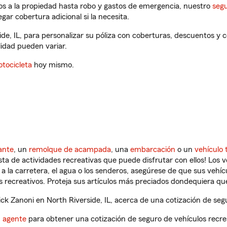
os a la propiedad hasta robo y gastos de emergencia, nuestro
segu
gar cobertura adicional si la necesita.
ide, IL, para personalizar su póliza con coberturas, descuentos 
ilidad pueden variar.
tocicleta
hoy mismo.
ante
, un
remolque de acampada
, una
embarcación
o un
vehículo 
ista de actividades recreativas que puede disfrutar con ellos! Los 
a la carretera, el agua o los senderos, asegúrese de que sus vehí
 recreativos. Proteja sus artículos más preciados dondequiera qu
k Zanoni en North Riverside, IL, acerca de una cotización de segu
n agente
para obtener una cotización de seguro de vehículos recre