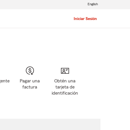
English
Iniciar Sesión
gente
Pagar una
Obtén una
factura
tarjeta de
identificación