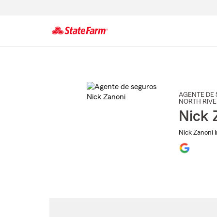
Comienzo
del
contenido
principal
AGENTE DE 
NORTH RIVE
Nick 
Nick Zanoni I