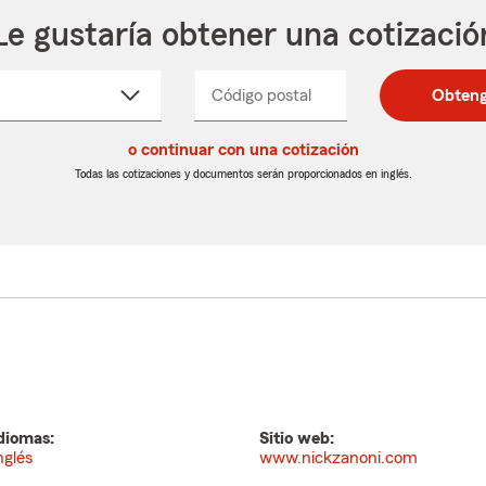
Le gustaría obtener una cotizació
cione
Código postal
Ingresa
Ingresa
Obteng
_____
un
un
re
código
código
cto
o continuar con una cotización
postal
postal
de
de
Todas las cotizaciones y documentos serán proporcionados en inglés.
egable
5
5
dígitos
dígitos
diomas:
Sitio web:
nglés
www.nickzanoni.com