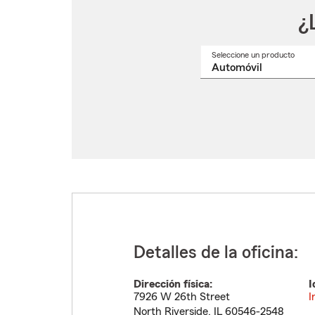
¿
Seleccione un producto
Selec
un
nomb
de
produ
del
menú
despl
Detalles de la oficina:
Dirección física:
I
7926 W 26th Street
I
North Riverside
,
IL
60546-2548