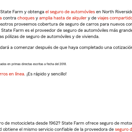
n State Farm y obtenga
el seguro de automóviles
en North Riverside
a
contra
choques
y
amplia hasta de alquiler
y de
viajes compartid
nosotros proveemos cobertura de seguro de carros para nuevos con
e State Farm es el proveedor de seguro de automóviles más grand
 pólizas de seguro de automóviles y de vivienda.
yudará a comenzar después de que haya completado una cotización 
sados en primas directas escritas a fecha del 2018.
rros en línea
. ¡Es rápido y sencillo!
ro de motocicleta desde 1962? State Farm ofrece seguro de motoci
 obtiene el mismo servicio confiable de la proveedora de
seguro 