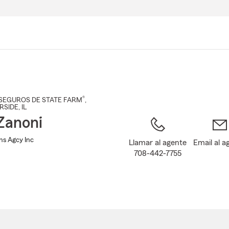
Pasar
al
contenido
principal
®
SEGUROS DE STATE FARM
,
RSIDE
, IL
Zanoni
ns Agcy Inc
Llamar al agente
Email al a
708-442-7755