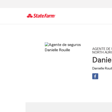
Comienzo
del
contenido
principal
AGENTE DE 
NORTH AUR
Daniel
Danielle Rouil