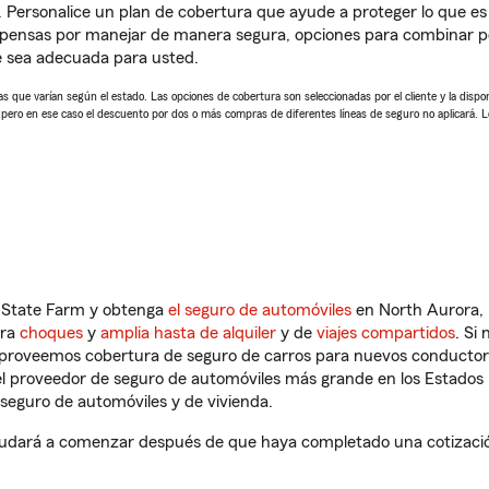
. Personalice un plan de cobertura que ayude a proteger lo que es 
pensas por manejar de manera segura, opciones para combinar póli
e sea adecuada para usted.
 que varían según el estado. Las opciones de cobertura son seleccionadas por el cliente y la disponib
, pero en ese caso el descuento por dos o más compras de diferentes líneas de seguro no aplicará. 
n State Farm y obtenga
el seguro de automóviles
en North Aurora, I
tra
choques
y
amplia hasta de alquiler
y de
viajes compartidos
. Si
s proveemos cobertura de seguro de carros para nuevos conductores
l proveedor de seguro de automóviles más grande en los Estados
seguro de automóviles y de vivienda.
 ayudará a comenzar después de que haya completado una cotización