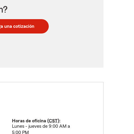
n?
a una cotización
Horas de oficina (
CST
):
Lunes - jueves de 9:00 AM a
5:00 PM