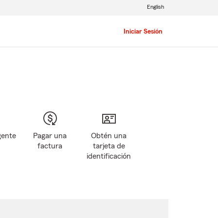
English
Iniciar Sesión
gente
Pagar una
Obtén una
factura
tarjeta de
identificación