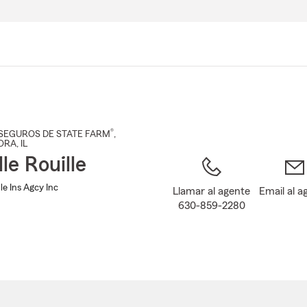
Pasar
al
contenido
principal
®
SEGUROS DE STATE FARM
,
ORA
, IL
le Rouille
le Ins Agcy Inc
Llamar al agente
Email al a
630-859-2280