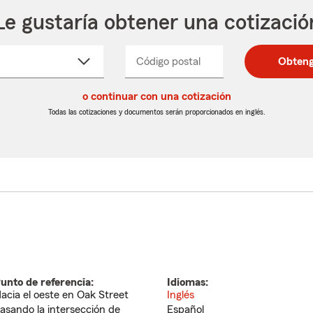
Le gustaría obtener una cotizació
cione
Código postal
Ingresa
Ingresa
Obteng
_____
un
un
re
código
código
cto
o continuar con una cotización
postal
postal
de
de
Todas las cotizaciones y documentos serán proporcionados en inglés.
egable
5
5
dígitos
dígitos
unto de referencia:
Idiomas:
acia el oeste en Oak Street
Inglés
asando la intersección de
Español