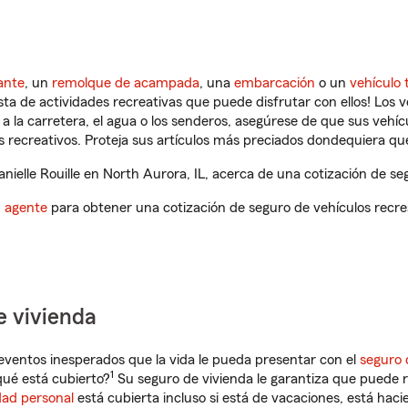
ante
, un
remolque de acampada
, una
embarcación
o un
vehículo 
ista de actividades recreativas que puede disfrutar con ellos! Los 
a la carretera, el agua o los senderos, asegúrese de que sus vehí
 recreativos. Proteja sus artículos más preciados dondequiera qu
elle Rouille en North Aurora, IL, acerca de una cotización de seg
n agente
para obtener una cotización de seguro de vehículos recre
e vivienda
eventos inesperados que la vida le pueda presentar con el
seguro 
1
qué está cubierto?
Su seguro de vivienda le garantiza que puede r
dad personal
está cubierta incluso si está de vacaciones, está haci