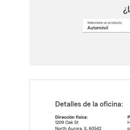
¿
Seleccione un producto
Selec
un
nomb
de
produ
del
menú
despl
Detalles de la oficina:
Dirección física:
P
1209 Oak St
H
North Aurora
,
IL
60542
p