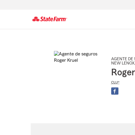
Comienzo
del
contenido
principal
AGENTE DE 
NEW LENOX
Roger
CLU®