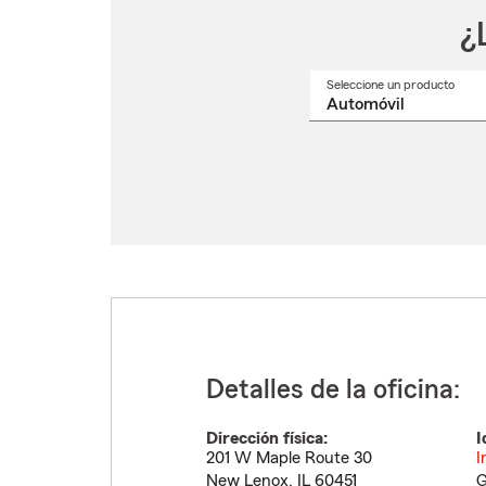
¿
Seleccione un producto
Selec
un
nomb
de
produ
del
menú
despl
Detalles de la oficina:
Dirección física:
I
201 W Maple Route 30
I
New Lenox
,
IL
60451
G