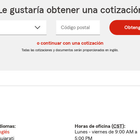
Le gustaría obtener una cotizació
cione
Código postal
Ingresa
Ingresa
Obteng
_____
un
un
re
código
código
cto
o continuar con una cotización
postal
postal
de
de
Todas las cotizaciones y documentos serán proporcionados en inglés.
egable
5
5
dígitos
dígitos
diomas:
Horas de oficina (
CST
):
nglés
Lunes - viernes de 9:00 AM a
ujarati
5:00 PM