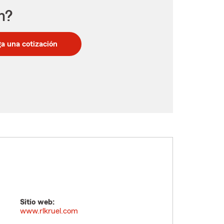
n?
a una cotización
Sitio web:
www.rlkruel.com