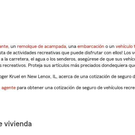
ante
, un
remolque de acampada
, una
embarcación
o un
vehículo 
ista de actividades recreativas que puede disfrutar con ellos! Los 
a la carretera, el agua o los senderos, asegúrese de que sus vehí
 recreativos. Proteja sus artículos más preciados dondequiera qu
er Kruel en New Lenox, IL, acerca de una cotización de seguro de
n agente
para obtener una cotización de seguro de vehículos recre
e vivienda