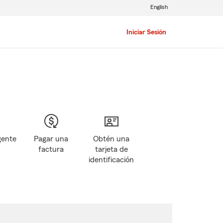
English
Iniciar Sesión
gente
Pagar una
Obtén una
factura
tarjeta de
identificación