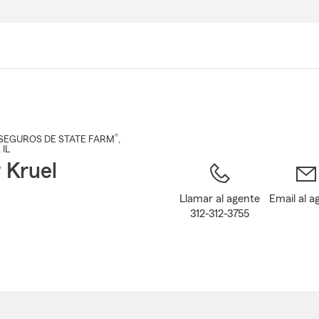
Pasar
al
contenido
principal
®
SEGUROS DE STATE FARM
,
, IL
 Kruel
Llamar al agente
Email al a
312-312-3755