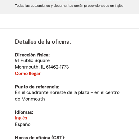
dígitos
dígitos
Todas las cotizaciones y documentos serán proporcionados en inglés.
Detalles de la oficina:
Dirección física:
91 Public Square
Monmouth
,
IL
61462-1773
Cómo llegar
Punto de referencia:
En el cuadrante noreste de la plaza – en el centro
de Monmouth
Idiomas:
Inglés
Español
Horas de oficina (
CST
):