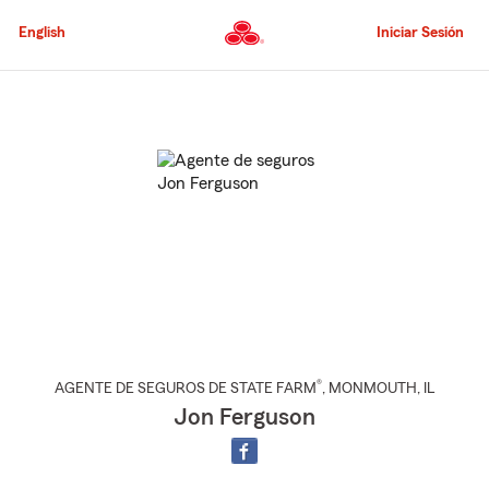
Pasar
al
English
Iniciar Sesión
contenido
principal
Comienzo
del
contenido
principal
®
AGENTE DE SEGUROS DE STATE FARM
,
MONMOUTH
, IL
Jon Ferguson