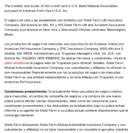
The creditor and issuer of this credit card is U.S. Bank National Association,
pursuant to a license from Visa U.S.A. Inc.
El seguro de vida y las anualidades son emitidos por State Farm Life Insurance
Company. (Sin licencia en MA, NY y WI) State Farm Life and Accident Assurance
Company (con licencia en New York y Wisconsin) Oficinas centrales, Bloomington,
Illinois.
Los productos de seguro de mascotas son suscritos en los Estados Unidos por
American Pet Insurance Company y ZPIC Insurance Company, 6100-4th Ave S,
Seattle, WA 98108. Administrado por Trupanion Managers USA, Inc. (CA: con
licencia No. 0G22803, NPN 9588590). Se aplican términos y condiciones, revise la
póliza completa
en la página web de Trupanion para obtener detalles. State Farm
Mutual Automobile Insurance Company, sus subsidiarias y afiliadas no ofrecen ni
son responsables financieramente por los productos de seguro de mascotas.
State Farm es una entidad independiente y no está afiliada con Trupanion ni con
American Pet Insurance.
Condiciones preexistentes:
Si actualmente tiene una póliza de seguro médico
para mascotas, el cambio de compañía de seguros o la compra de una nueva
póliza podría afectar ciertas disposiciones, tales como las coberturas para
condiciones preexistentes o los deducibles ya establecidos bajo su póliza actual.
Informe a su agente de State Farm si su póliza actual contiene disposiciones que le
convenga mantener.
State Farm (incluyendo State Farm Mutual Automobile Insurance Company y sus
subsidiarias y afiliadas) no se hace responsable y no respalda ni aprueba, implícita