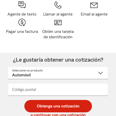
Agente de texto
Llamar al agente
Email al agente
Pagar una factura
Obtén una tarjeta
de identificación
¿Le gustaría obtener una cotización?
Seleccione un producto
Seleccione
un
nombre
de
producto
del
Código postal
Ingresa
Ingresa
_____
menú
un
un
desplegable
código
código
postal
postal
Obtenga una cotización
de
de
5
5
o continuar con una cotización