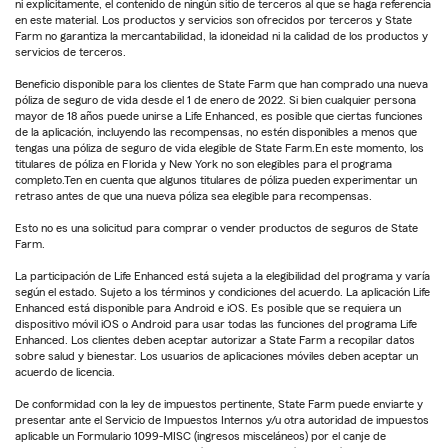
ni explícitamente, el contenido de ningún sitio de terceros al que se haga referencia
en este material. Los productos y servicios son ofrecidos por terceros y State
Farm no garantiza la mercantabilidad, la idoneidad ni la calidad de los productos y
servicios de terceros.
Beneficio disponible para los clientes de State Farm que han comprado una nueva
póliza de seguro de vida desde el 1 de enero de 2022. Si bien cualquier persona
mayor de 18 años puede unirse a Life Enhanced, es posible que ciertas funciones
de la aplicación, incluyendo las recompensas, no estén disponibles a menos que
tengas una póliza de seguro de vida elegible de State Farm.En este momento, los
titulares de póliza en Florida y New York no son elegibles para el programa
completo.Ten en cuenta que algunos titulares de póliza pueden experimentar un
retraso antes de que una nueva póliza sea elegible para recompensas.
Esto no es una solicitud para comprar o vender productos de seguros de State
Farm.
La participación de Life Enhanced está sujeta a la elegibilidad del programa y varía
según el estado. Sujeto a los términos y condiciones del acuerdo. La aplicación Life
Enhanced está disponible para Android e iOS. Es posible que se requiera un
dispositivo móvil iOS o Android para usar todas las funciones del programa Life
Enhanced. Los clientes deben aceptar autorizar a State Farm a recopilar datos
sobre salud y bienestar. Los usuarios de aplicaciones móviles deben aceptar un
acuerdo de licencia.
De conformidad con la ley de impuestos pertinente, State Farm puede enviarte y
presentar ante el Servicio de Impuestos Internos y/u otra autoridad de impuestos
aplicable un Formulario 1099-MISC (ingresos misceláneos) por el canje de