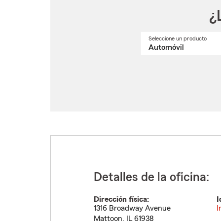
¿
Seleccione un producto
Selec
un
nomb
de
produ
del
menú
despl
Detalles de la oficina:
Dirección física:
I
1316 Broadway Avenue
I
Mattoon
,
IL
61938