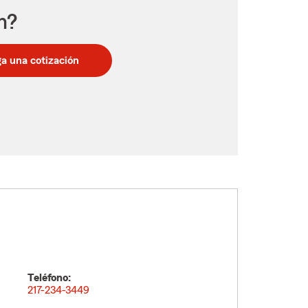
n?
a una cotización
Teléfono:
217-234-3449