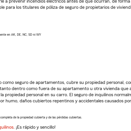
e a prevenir incendios eléctricos antes de que ocurran, de forma 
le para los titulares de póliza de seguro de propietarios de vivie
lmente en AK, DE, NC, SD ni WY
ido como seguro de apartamentos, cubre su propiedad personal, c
, tanto dentro como fuera de su apartamento u otra vivienda que a
 la propiedad personal en su carro. El seguro de inquilinos norma
or humo, daños cubiertos repentinos y accidentales causados por
a completa de la propiedad cubierta y de las pérdidas cubiertas.
uilinos
. ¡Es rápido y sencillo!