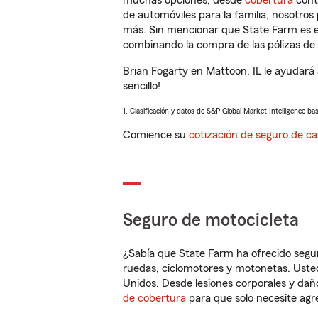
muchas opciones, desde
cobertura
con
de automóviles para la familia, nosotro
más. Sin mencionar que State Farm es e
combinando la compra de las pólizas de 
Brian Fogarty en Mattoon, IL le ayudará
sencillo!
1. Clasificación y datos de S&P Global Market Intelligence ba
Comience su
cotización de seguro de ca
Seguro de motocicleta
¿Sabía que State Farm ha ofrecido segu
ruedas, ciclomotores y motonetas. Usted
Unidos. Desde lesiones corporales y dañ
de cobertura
para que solo necesite agre