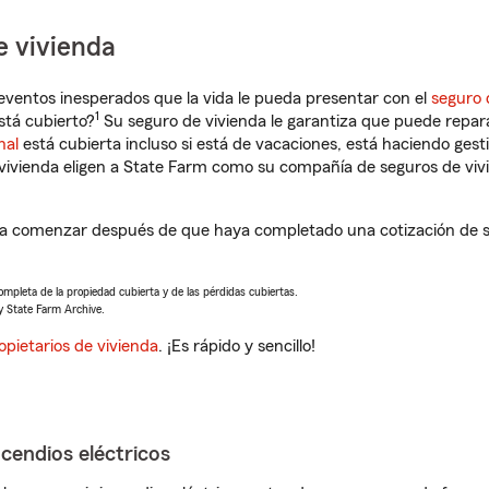
e vivienda
eventos inesperados que la vida le pueda presentar con el
seguro 
1
stá cubierto?
Su seguro de vivienda le garantiza que puede repara
nal
está cubierta incluso si está de vacaciones, está haciendo gest
vivienda eligen a State Farm como su compañía de seguros de viv
á a comenzar después de que haya completado una cotización de se
completa de la propiedad cubierta y de las pérdidas cubiertas.
y State Farm Archive.
opietarios de vivienda
. ¡Es rápido y sencillo!
ncendios eléctricos