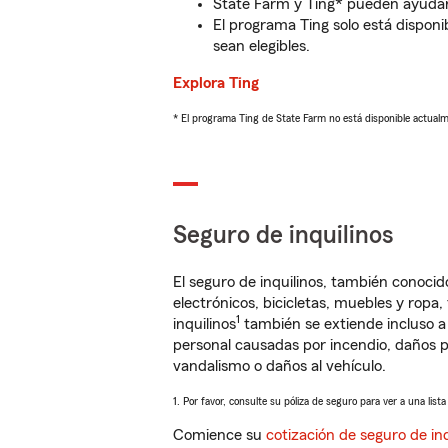
State Farm y Ting* pueden ayudarl
El programa Ting solo está disponib
sean elegibles.
Explora Ting
* El programa Ting de State Farm no está disponible actua
Seguro de inquilinos
El seguro de inquilinos, también conoc
electrónicos, bicicletas, muebles y ropa
1
inquilinos
también se extiende incluso a
personal causadas por incendio, daños p
vandalismo o daños al vehículo.
1. Por favor, consulte su póliza de seguro para ver a una list
Comience su
cotización de seguro de inq