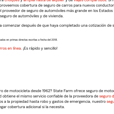
tra
choques
y
amplia hasta de alquiler
y de
viajes compartidos
. Si
s proveemos cobertura de seguro de carros para nuevos conductores
l proveedor de seguro de automóviles más grande en los Estados
seguro de automóviles y de vivienda.
 a comenzar después de que haya completado una cotización de seg
sados en primas directas escritas a fecha del 2018.
rros en línea
. ¡Es rápido y sencillo!
ro de motocicleta desde 1962? State Farm ofrece seguro de motoci
 obtiene el mismo servicio confiable de la proveedora de
seguro 
os a la propiedad hasta robo y gastos de emergencia, nuestro
segu
gar cobertura adicional si la necesita.