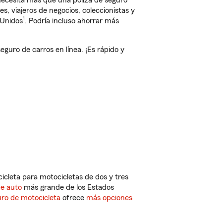
 necesita más que una póliza de seguro
, viajeros de negocios, coleccionistas y
1
 Unidos
. Podría incluso ahorrar más
uro de carros en línea. ¡Es rápido y
cleta para motocicletas de dos y tres
de auto
más grande de los Estados
ro de motocicleta
ofrece
más opciones