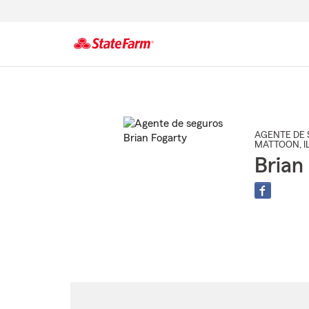
Comienzo
del
contenido
principal
AGENTE DE 
MATTOON
, I
Brian