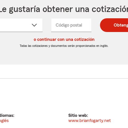
Le gustaría obtener una cotizació
cione
Código postal
Ingresa
Ingresa
Obteng
_____
un
un
re
código
código
cto
o continuar con una cotización
postal
postal
de
de
Todas las cotizaciones y documentos serán proporcionados en inglés.
egable
5
5
dígitos
dígitos
diomas:
Sitio web:
nglés
www.brianfogarty.net