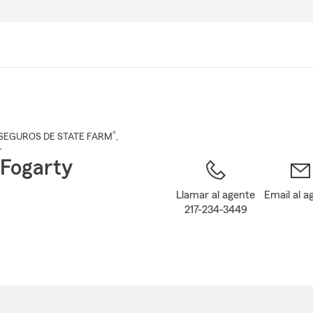
Pasar
al
contenido
principal
®
SEGUROS DE STATE FARM
,
L
 Fogarty
Llamar al agente
Email al a
217-234-3449