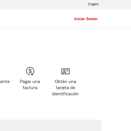
English
Iniciar Sesión
gente
Pagar una
Obtén una
factura
tarjeta de
identificación