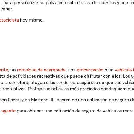
L, para personalizar su póliza con coberturas, descuentos y comp
variar.
tocicleta
hoy mismo.
ante
, un
remolque de acampada
, una
embarcación
o un
vehículo 
ista de actividades recreativas que puede disfrutar con ellos! Los 
a la carretera, el agua o los senderos, asegúrese de que sus vehí
 recreativos. Proteja sus artículos más preciados dondequiera qu
an Fogarty en Mattoon, IL, acerca de una cotización de seguro de
n agente
para obtener una cotización de seguro de vehículos recre