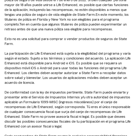
mayor de 18 años puede unirse a Life Enhanced, es posible que ciertas funciones
de la aplicación, incluyendo las recompensas, no estén disponibles a menos que
tengas una póliza de seguro de vida elegible de State Farm.En este momento, los
titulares de póliza en Florida y New York no son elegibles para el programa
completo.Ten en cuenta que algunos titulares de póliza pueden experimentar un
retraso antes de que una nueva póliza sea elegible para recompensas.
Esto no es una solicitud para comprar o vender productos de seguros de State
Farm.
La participación de Life Enhanced está sujeta a la elegibilidad del programa y varía
según el estado. Sujeto a los términos y condiciones del acuerdo. La aplicación Life
Enhanced está disponible para Android e iOS. Es posible que se requiera un
dispositivo móvil iOS o Android para usar todas las funciones del programa Life
Enhanced. Los clientes deben aceptar autorizar a State Farm a recopilar datos
sobre salud y bienestar. Los usuarios de aplicaciones móviles deben aceptar un
acuerdo de licencia.
De conformidad con la ley de impuestos pertinente, State Farm puede enviarte y
presentar ante el Servicio de Impuestos Internos y/u otra autoridad de impuestos
aplicable un Formulario 1099-MISC (ingresos misceláneos) por el canje de
recompensas de Life Enhanced, según corresponda. Tú eres el único responsable
de cualquier consecuencia fiscal que surja del canje de recompensas de Life
Enhanced. State Farm no provee asesoría fiscal ni legal. Es posible que desees
discutir las posibles consecuencias fiscales de tu participación en el programa Life
Enhanced con un asesor fiscal o legal.
Cada aseguradora de State Farm asume la exclusiva responsabilidad financiera