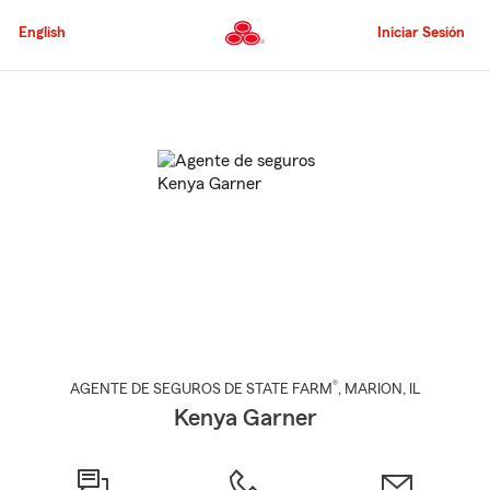
Pasar
al
English
Iniciar Sesión
contenido
principal
Comienzo
del
contenido
principal
®
AGENTE DE SEGUROS DE STATE FARM
,
MARION
, IL
Kenya Garner