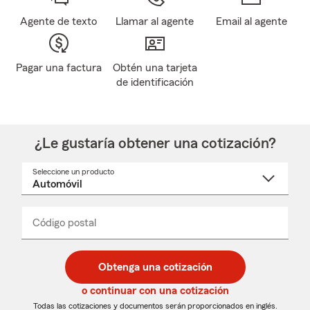
Agente de texto
Llamar al agente
Email al agente
Pagar una factura
Obtén una tarjeta
de identificación
¿Le gustaría obtener una cotización?
Seleccione un producto
Seleccione
un
nombre
de
producto
del
Código postal
Ingresa
Ingresa
_____
menú
un
un
desplegable
código
código
postal
postal
Obtenga una cotización
de
de
5
5
o continuar con una cotización
dígitos
dígitos
Todas las cotizaciones y documentos serán proporcionados en inglés.