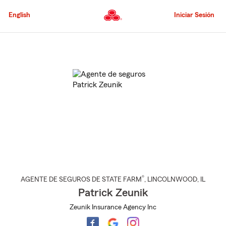
Pasar
al
English
Iniciar Sesión
contenido
principal
Comienzo
del
contenido
principal
®
AGENTE DE SEGUROS DE STATE FARM
,
LINCOLNWOOD
, IL
Patrick Zeunik
Zeunik Insurance Agency Inc