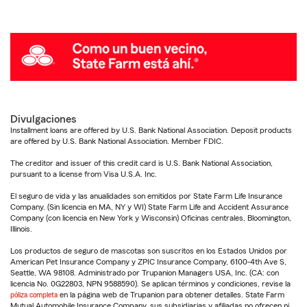
Divulgaciones
Installment loans are offered by U.S. Bank National Association. Deposit products
are offered by U.S. Bank National Association. Member FDIC.
The creditor and issuer of this credit card is U.S. Bank National Association,
pursuant to a license from Visa U.S.A. Inc.
El seguro de vida y las anualidades son emitidos por State Farm Life Insurance
Company. (Sin licencia en MA, NY y WI) State Farm Life and Accident Assurance
Company (con licencia en New York y Wisconsin) Oficinas centrales, Bloomington,
Illinois.
Los productos de seguro de mascotas son suscritos en los Estados Unidos por
American Pet Insurance Company y ZPIC Insurance Company, 6100-4th Ave S,
Seattle, WA 98108. Administrado por Trupanion Managers USA, Inc. (CA: con
licencia No. 0G22803, NPN 9588590). Se aplican términos y condiciones, revise la
póliza completa
en la página web de Trupanion para obtener detalles. State Farm
Mutual Automobile Insurance Company, sus subsidiarias y afiliadas no ofrecen ni