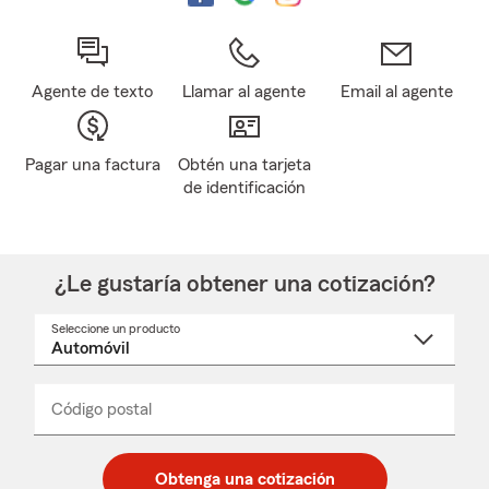
Agente de texto
Llamar al agente
Email al agente
Pagar una factura
Obtén una tarjeta
de identificación
¿Le gustaría obtener una cotización?
Seleccione un producto
Seleccione
un
nombre
de
producto
del
Código postal
Ingresa
Ingresa
_____
menú
un
un
desplegable
código
código
postal
postal
Obtenga una cotización
de
de