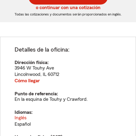
5
5
o continuar con una cotización
dígitos
dígitos
Todas las cotizaciones y documentos serán proporcionados en inglés.
Detalles de la oficina:
Dirección física:
3946 W Touhy Ave
Lincolnwood
,
IL
60712
Cómo llegar
Punto de referencia:
En la esquina de Touhy y Crawford.
Idiomas:
Inglés
Español