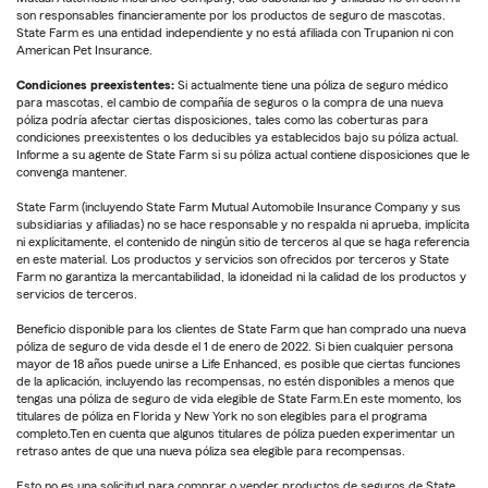
son responsables financieramente por los productos de seguro de mascotas.
State Farm es una entidad independiente y no está afiliada con Trupanion ni con
American Pet Insurance.
Condiciones preexistentes:
Si actualmente tiene una póliza de seguro médico
para mascotas, el cambio de compañía de seguros o la compra de una nueva
póliza podría afectar ciertas disposiciones, tales como las coberturas para
condiciones preexistentes o los deducibles ya establecidos bajo su póliza actual.
Informe a su agente de State Farm si su póliza actual contiene disposiciones que le
convenga mantener.
State Farm (incluyendo State Farm Mutual Automobile Insurance Company y sus
subsidiarias y afiliadas) no se hace responsable y no respalda ni aprueba, implícita
ni explícitamente, el contenido de ningún sitio de terceros al que se haga referencia
en este material. Los productos y servicios son ofrecidos por terceros y State
Farm no garantiza la mercantabilidad, la idoneidad ni la calidad de los productos y
servicios de terceros.
Beneficio disponible para los clientes de State Farm que han comprado una nueva
póliza de seguro de vida desde el 1 de enero de 2022. Si bien cualquier persona
mayor de 18 años puede unirse a Life Enhanced, es posible que ciertas funciones
de la aplicación, incluyendo las recompensas, no estén disponibles a menos que
tengas una póliza de seguro de vida elegible de State Farm.En este momento, los
titulares de póliza en Florida y New York no son elegibles para el programa
completo.Ten en cuenta que algunos titulares de póliza pueden experimentar un
retraso antes de que una nueva póliza sea elegible para recompensas.
Esto no es una solicitud para comprar o vender productos de seguros de State