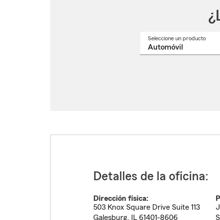
¿
Seleccione un producto
Selec
un
nomb
de
produ
del
menú
despl
Detalles de la oficina:
Dirección física:
P
503 Knox Square Drive Suite 113
J
Galesburg
,
IL
61401-8606
S