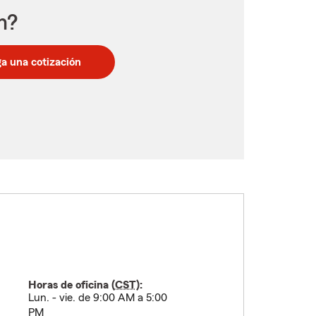
n?
a una cotización
Horas de oficina (
CST
):
Lun. - vie. de 9:00 AM a 5:00
PM