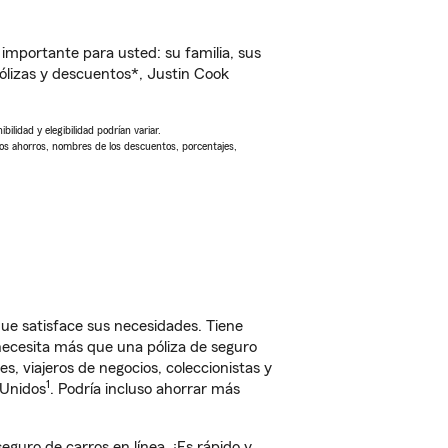
importante para usted: su familia, sus
lizas y descuentos*, Justin Cook
ilidad y elegibilidad podrían variar.
Los ahorros, nombres de los descuentos, porcentajes,
ue satisface sus necesidades. Tiene
 necesita más que una póliza de seguro
, viajeros de negocios, coleccionistas y
1
 Unidos
. Podría incluso ahorrar más
uro de carros en línea. ¡Es rápido y