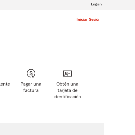
English
Iniciar Sesión
gente
Pagar una
Obtén una
factura
tarjeta de
identificación