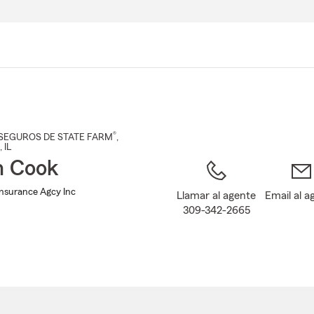
Pasar
al
contenido
principal
®
SEGUROS DE STATE FARM
,
, IL
n Cook
Insurance Agcy Inc
Llamar al agente
Email al a
309-342-2665