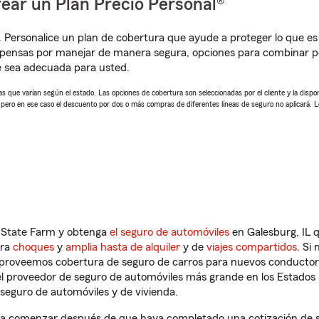
ear un Plan Precio Personal®
. Personalice un plan de cobertura que ayude a proteger lo que es 
pensas por manejar de manera segura, opciones para combinar pó
e sea adecuada para usted.
 que varían según el estado. Las opciones de cobertura son seleccionadas por el cliente y la disponib
, pero en ese caso el descuento por dos o más compras de diferentes líneas de seguro no aplicará. 
n State Farm y obtenga
el seguro de automóviles
en Galesburg, IL q
tra
choques
y
amplia hasta de alquiler
y de
viajes compartidos
. Si
s proveemos cobertura de seguro de carros para nuevos conductores
l proveedor de seguro de automóviles más grande en los Estados
seguro de automóviles y de vivienda.
 a comenzar después de que haya completado una cotización de seg