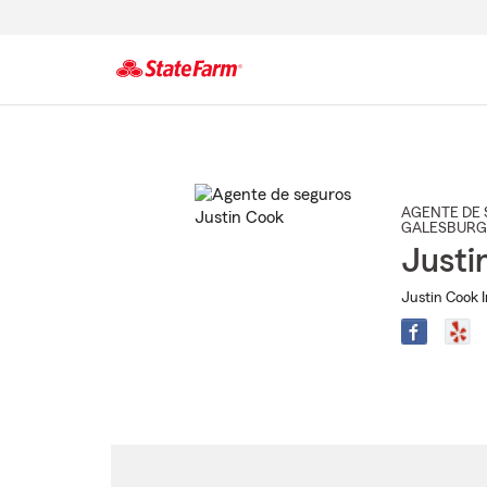
Comienzo
del
contenido
principal
AGENTE DE 
GALESBURG
Justi
Justin Cook 