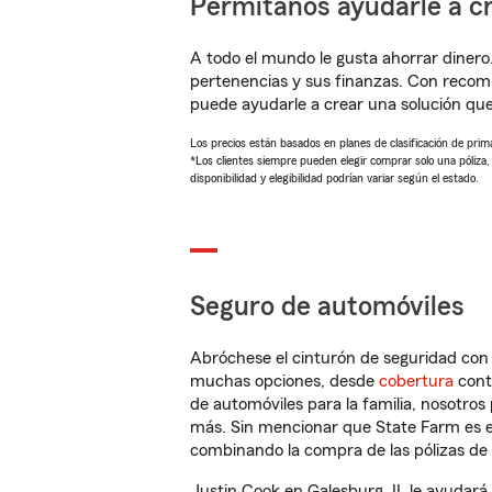
Permítanos ayudarle a cr
A todo el mundo le gusta ahorrar dinero
pertenencias y sus finanzas. Con recom
puede ayudarle a crear una solución qu
Los precios están basados en planes de clasificación de primas
*Los clientes siempre pueden elegir comprar solo una póliza
disponibilidad y elegibilidad podrían variar según el estado.
Seguro de automóviles
Abróchese el cinturón de seguridad co
muchas opciones, desde
cobertura
con
de automóviles para la familia, nosotro
más. Sin mencionar que State Farm es e
combinando la compra de las pólizas de 
Justin Cook en Galesburg, IL le ayudará