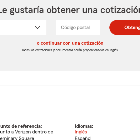
Le gustaría obtener una cotizació
cione
Código postal
Ingresa
Ingresa
Obteng
_____
un
un
re
código
código
cto
o continuar con una cotización
postal
postal
de
de
Todas las cotizaciones y documentos serán proporcionados en inglés.
egable
5
5
dígitos
dígitos
unto de referencia:
Idiomas:
unto a Verizon dentro de
Inglés
eminary Square
Español