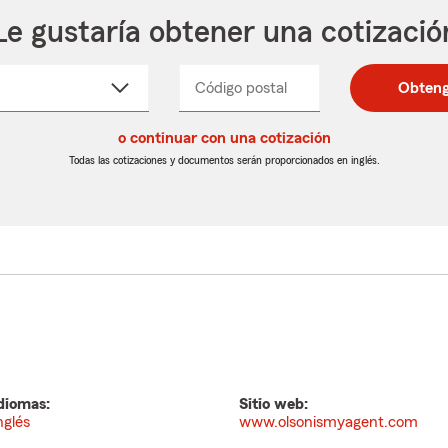
Le gustaría obtener una cotizació
cione
Código postal
Ingresa
Ingresa
Obteng
_____
un
un
re
código
código
cto
o continuar con una cotización
postal
postal
de
de
Todas las cotizaciones y documentos serán proporcionados en inglés.
egable
5
5
dígitos
dígitos
diomas:
Sitio web:
nglés
www.olsonismyagent.com