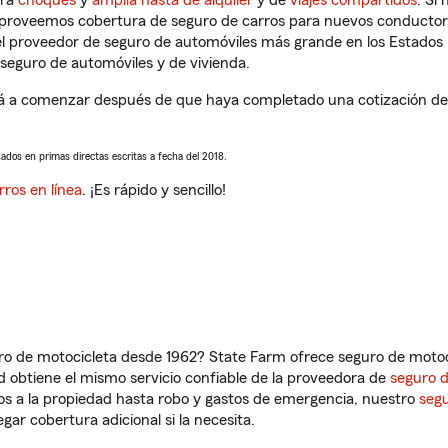
tra
choques
y
amplia hasta de alquiler
y de
viajes compartidos
. Si
s proveemos cobertura de seguro de carros para nuevos conductores
l proveedor de seguro de automóviles más grande en los Estados
seguro de automóviles y de vivienda.
á a comenzar después de que haya completado una cotización de s
sados en primas directas escritas a fecha del 2018.
rros en línea
. ¡Es rápido y sencillo!
ro de motocicleta desde 1962? State Farm ofrece seguro de motoci
 obtiene el mismo servicio confiable de la proveedora de
seguro 
os a la propiedad hasta robo y gastos de emergencia, nuestro
segu
gar cobertura adicional si la necesita.