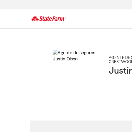
Comienzo
del
contenido
principal
AGENTE DE 
CRESTWOO
Justi