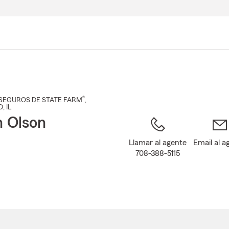
Pasar
al
contenido
principal
®
SEGUROS DE STATE FARM
,
D
, IL
n Olson
Llamar al agente
Email al a
708-388-5115