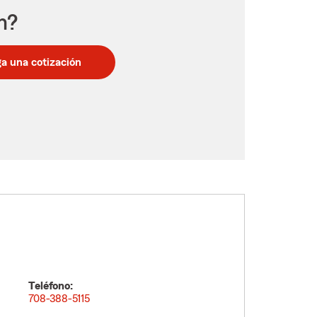
n?
a una cotización
Teléfono:
708-388-5115