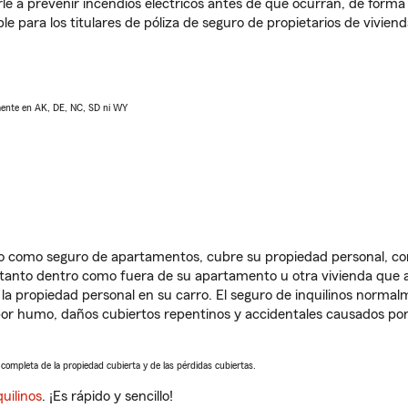
e a prevenir incendios eléctricos antes de que ocurran, de forma 
le para los titulares de póliza de seguro de propietarios de vivie
lmente en AK, DE, NC, SD ni WY
ido como seguro de apartamentos, cubre su propiedad personal, c
, tanto dentro como fuera de su apartamento u otra vivienda que a
 la propiedad personal en su carro. El seguro de inquilinos norma
or humo, daños cubiertos repentinos y accidentales causados por
a completa de la propiedad cubierta y de las pérdidas cubiertas.
uilinos
. ¡Es rápido y sencillo!