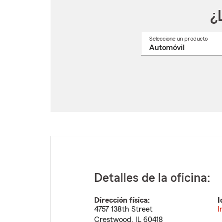
¿
Seleccione un producto
Selec
un
nomb
de
produ
del
menú
despl
Detalles de la oficina:
Dirección física:
I
4757 138th Street
I
Crestwood
,
IL
60418