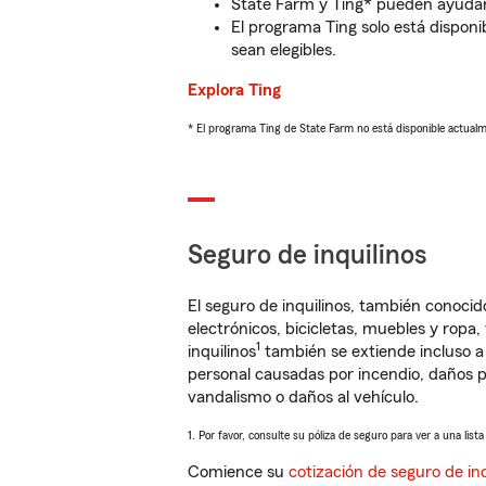
State Farm y Ting* pueden ayudarl
El programa Ting solo está disponib
sean elegibles.
Explora Ting
* El programa Ting de State Farm no está disponible actua
Seguro de inquilinos
El seguro de inquilinos, también conoc
electrónicos, bicicletas, muebles y ropa
1
inquilinos
también se extiende incluso a
personal causadas por incendio, daños p
vandalismo o daños al vehículo.
1. Por favor, consulte su póliza de seguro para ver a una list
Comience su
cotización de seguro de inq