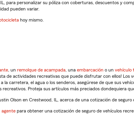
IL, para personalizar su póliza con coberturas, descuentos y co
ilidad pueden variar.
tocicleta
hoy mismo.
ante
, un
remolque de acampada
, una
embarcación
o un
vehículo 
ista de actividades recreativas que puede disfrutar con ellos! Los 
a la carretera, el agua o los senderos, asegúrese de que sus vehí
 recreativos. Proteja sus artículos más preciados dondequiera qu
tin Olson en Crestwood, IL, acerca de una cotización de seguro d
n agente
para obtener una cotización de seguro de vehículos recre