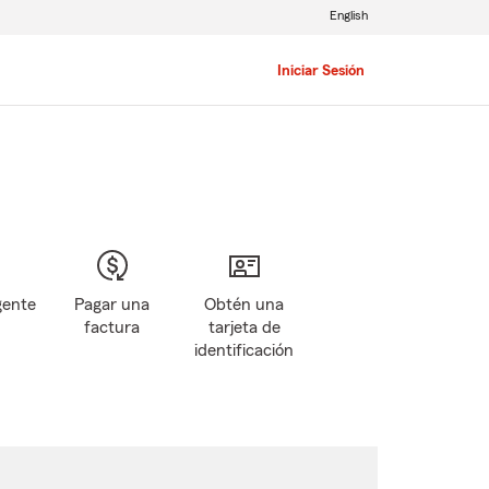
English
Iniciar Sesión
gente
Pagar una
Obtén una
factura
tarjeta de
identificación