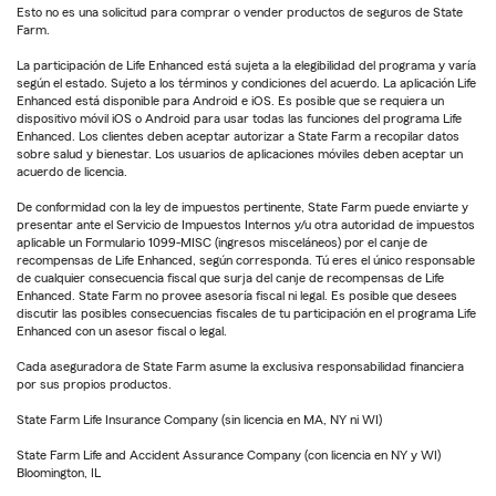
Esto no es una solicitud para comprar o vender productos de seguros de State
Farm.
La participación de Life Enhanced está sujeta a la elegibilidad del programa y varía
según el estado. Sujeto a los términos y condiciones del acuerdo. La aplicación Life
Enhanced está disponible para Android e iOS. Es posible que se requiera un
dispositivo móvil iOS o Android para usar todas las funciones del programa Life
Enhanced. Los clientes deben aceptar autorizar a State Farm a recopilar datos
sobre salud y bienestar. Los usuarios de aplicaciones móviles deben aceptar un
acuerdo de licencia.
De conformidad con la ley de impuestos pertinente, State Farm puede enviarte y
presentar ante el Servicio de Impuestos Internos y/u otra autoridad de impuestos
aplicable un Formulario 1099-MISC (ingresos misceláneos) por el canje de
recompensas de Life Enhanced, según corresponda. Tú eres el único responsable
de cualquier consecuencia fiscal que surja del canje de recompensas de Life
Enhanced. State Farm no provee asesoría fiscal ni legal. Es posible que desees
discutir las posibles consecuencias fiscales de tu participación en el programa Life
Enhanced con un asesor fiscal o legal.
Cada aseguradora de State Farm asume la exclusiva responsabilidad financiera
por sus propios productos.
State Farm Life Insurance Company (sin licencia en MA, NY ni WI)
State Farm Life and Accident Assurance Company (con licencia en NY y WI)
Bloomington, IL