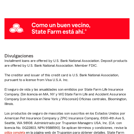
Divulgaciones
Installment loans are offered by U.S. Bank National Association. Deposit products
are offered by U.S. Bank National Association. Member FDIC.
The creditor and issuer of this credit card is U.S. Bank National Association,
pursuant to a license from Visa U.S.A. Inc.
El seguro de vida y las anualidades son emitidos por State Farm Life Insurance
Company. (Sin licencia en MA, NY y WI) State Farm Life and Accident Assurance
Company (con licencia en New York y Wisconsin) Oficinas centrales, Bloomington,
Illinois.
Los productos de seguro de mascotas son suscritos en los Estados Unidos por
American Pet Insurance Company y ZPIC Insurance Company, 6100-4th Ave S,
Seattle, WA 98108. Administrado por Trupanion Managers USA, Inc. (CA: con
licencia No. 0G22803, NPN 9588590). Se aplican términos y condiciones, revise la
póliza completa
en la página web de Trupanion para obtener detalles. State Farm