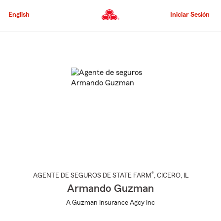
Pasar
al
English
Iniciar Sesión
contenido
principal
Comienzo
del
contenido
principal
®
AGENTE DE SEGUROS DE STATE FARM
,
CICERO
, IL
Armando Guzman
A Guzman Insurance Agcy Inc