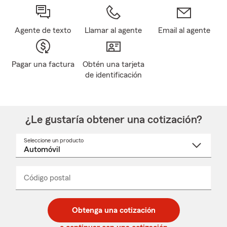
Agente de texto
Llamar al agente
Email al agente
Pagar una factura
Obtén una tarjeta
de identificación
¿Le gustaría obtener una cotización?
Seleccione un producto
Seleccione
un
nombre
de
producto
del
Código postal
Ingresa
Ingresa
_____
menú
un
un
desplegable
código
código
postal
postal
Obtenga una cotización
de
de
5
5