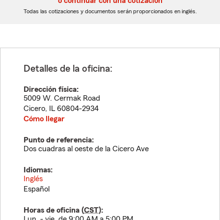
o continuar con una cotización
dígitos
dígitos
Todas las cotizaciones y documentos serán proporcionados en inglés.
Detalles de la oficina:
Dirección física:
5009 W. Cermak Road
Cicero
,
IL
60804-2934
Cómo llegar
Punto de referencia:
Dos cuadras al oeste de la Cicero Ave
Idiomas:
Inglés
Español
Horas de oficina (
CST
):
Lun. - vie. de 9:00 AM a 5:00 PM