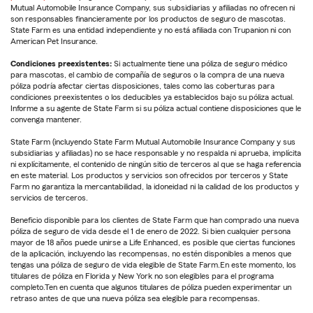
Mutual Automobile Insurance Company, sus subsidiarias y afiliadas no ofrecen ni
son responsables financieramente por los productos de seguro de mascotas.
State Farm es una entidad independiente y no está afiliada con Trupanion ni con
American Pet Insurance.
Condiciones preexistentes:
Si actualmente tiene una póliza de seguro médico
para mascotas, el cambio de compañía de seguros o la compra de una nueva
póliza podría afectar ciertas disposiciones, tales como las coberturas para
condiciones preexistentes o los deducibles ya establecidos bajo su póliza actual.
Informe a su agente de State Farm si su póliza actual contiene disposiciones que le
convenga mantener.
State Farm (incluyendo State Farm Mutual Automobile Insurance Company y sus
subsidiarias y afiliadas) no se hace responsable y no respalda ni aprueba, implícita
ni explícitamente, el contenido de ningún sitio de terceros al que se haga referencia
en este material. Los productos y servicios son ofrecidos por terceros y State
Farm no garantiza la mercantabilidad, la idoneidad ni la calidad de los productos y
servicios de terceros.
Beneficio disponible para los clientes de State Farm que han comprado una nueva
póliza de seguro de vida desde el 1 de enero de 2022. Si bien cualquier persona
mayor de 18 años puede unirse a Life Enhanced, es posible que ciertas funciones
de la aplicación, incluyendo las recompensas, no estén disponibles a menos que
tengas una póliza de seguro de vida elegible de State Farm.En este momento, los
titulares de póliza en Florida y New York no son elegibles para el programa
completo.Ten en cuenta que algunos titulares de póliza pueden experimentar un
retraso antes de que una nueva póliza sea elegible para recompensas.