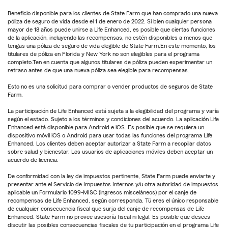
Beneficio disponible para los clientes de State Farm que han comprado una nueva
póliza de seguro de vida desde el 1 de enero de 2022. Si bien cualquier persona
mayor de 18 años puede unirse a Life Enhanced, es posible que ciertas funciones
de la aplicación, incluyendo las recompensas, no estén disponibles a menos que
tengas una póliza de seguro de vida elegible de State Farm.En este momento, los
titulares de póliza en Florida y New York no son elegibles para el programa
completo.Ten en cuenta que algunos titulares de póliza pueden experimentar un
retraso antes de que una nueva póliza sea elegible para recompensas.
Esto no es una solicitud para comprar o vender productos de seguros de State
Farm.
La participación de Life Enhanced está sujeta a la elegibilidad del programa y varía
según el estado. Sujeto a los términos y condiciones del acuerdo. La aplicación Life
Enhanced está disponible para Android e iOS. Es posible que se requiera un
dispositivo móvil iOS o Android para usar todas las funciones del programa Life
Enhanced. Los clientes deben aceptar autorizar a State Farm a recopilar datos
sobre salud y bienestar. Los usuarios de aplicaciones móviles deben aceptar un
acuerdo de licencia.
De conformidad con la ley de impuestos pertinente, State Farm puede enviarte y
presentar ante el Servicio de Impuestos Internos y/u otra autoridad de impuestos
aplicable un Formulario 1099-MISC (ingresos misceláneos) por el canje de
recompensas de Life Enhanced, según corresponda. Tú eres el único responsable
de cualquier consecuencia fiscal que surja del canje de recompensas de Life
Enhanced. State Farm no provee asesoría fiscal ni legal. Es posible que desees
discutir las posibles consecuencias fiscales de tu participación en el programa Life