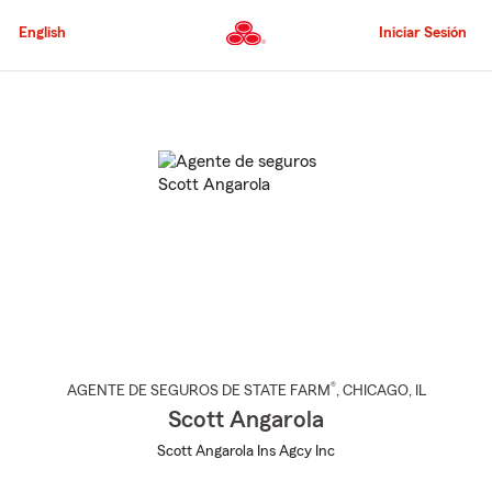
Pasar
al
English
Iniciar Sesión
contenido
principal
Comienzo
del
contenido
principal
®
AGENTE DE SEGUROS DE STATE FARM
,
CHICAGO
, IL
Scott Angarola
Scott Angarola Ins Agcy Inc