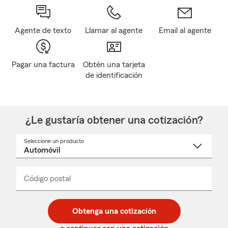
Agente de texto
Llamar al agente
Email al agente
Pagar una factura
Obtén una tarjeta
de identificación
¿Le gustaría obtener una cotización?
Seleccione un producto
Seleccione
un
nombre
de
producto
del
Código postal
Ingresa
Ingresa
_____
menú
un
un
desplegable
código
código
postal
postal
Obtenga una cotización
de
de
5
5