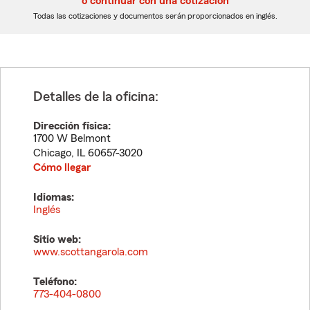
o continuar con una cotización
dígitos
dígitos
Todas las cotizaciones y documentos serán proporcionados en inglés.
Detalles de la oficina:
Dirección física:
1700 W Belmont
Chicago
,
IL
60657-3020
Cómo llegar
Idiomas:
Inglés
Sitio web:
www.scottangarola.com
Teléfono:
773-404-0800