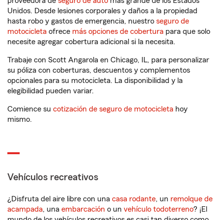
proveedora de
seguro de auto
más grande de los Estados
Unidos. Desde lesiones corporales y daños a la propiedad
hasta robo y gastos de emergencia, nuestro
seguro de
motocicleta
ofrece
más opciones de cobertura
para que solo
necesite agregar cobertura adicional si la necesita.
Trabaje con Scott Angarola en Chicago, IL, para personalizar
su póliza con coberturas, descuentos y complementos
opcionales para su motocicleta. La disponibilidad y la
elegibilidad pueden variar.
Comience su
cotización de seguro de motocicleta
hoy
mismo.
Vehículos recreativos
¿Disfruta del aire libre con una
casa rodante
, un
remolque de
acampada
, una
embarcación
o un
vehículo todoterreno
? ¡El
mundo de los vehículos recreativos es casi tan diverso como