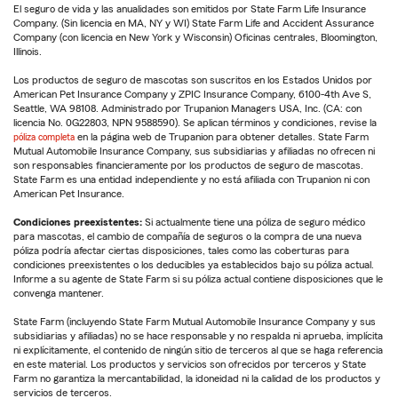
El seguro de vida y las anualidades son emitidos por State Farm Life Insurance
Company. (Sin licencia en MA, NY y WI) State Farm Life and Accident Assurance
Company (con licencia en New York y Wisconsin) Oficinas centrales, Bloomington,
Illinois.
Los productos de seguro de mascotas son suscritos en los Estados Unidos por
American Pet Insurance Company y ZPIC Insurance Company, 6100-4th Ave S,
Seattle, WA 98108. Administrado por Trupanion Managers USA, Inc. (CA: con
licencia No. 0G22803, NPN 9588590). Se aplican términos y condiciones, revise la
póliza completa
en la página web de Trupanion para obtener detalles. State Farm
Mutual Automobile Insurance Company, sus subsidiarias y afiliadas no ofrecen ni
son responsables financieramente por los productos de seguro de mascotas.
State Farm es una entidad independiente y no está afiliada con Trupanion ni con
American Pet Insurance.
Condiciones preexistentes:
Si actualmente tiene una póliza de seguro médico
para mascotas, el cambio de compañía de seguros o la compra de una nueva
póliza podría afectar ciertas disposiciones, tales como las coberturas para
condiciones preexistentes o los deducibles ya establecidos bajo su póliza actual.
Informe a su agente de State Farm si su póliza actual contiene disposiciones que le
convenga mantener.
State Farm (incluyendo State Farm Mutual Automobile Insurance Company y sus
subsidiarias y afiliadas) no se hace responsable y no respalda ni aprueba, implícita
ni explícitamente, el contenido de ningún sitio de terceros al que se haga referencia
en este material. Los productos y servicios son ofrecidos por terceros y State
Farm no garantiza la mercantabilidad, la idoneidad ni la calidad de los productos y
servicios de terceros.