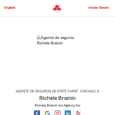
Pasar
al
English
Iniciar Sesión
contenido
principal
Comienzo
del
contenido
principal
®
AGENTE DE SEGUROS DE STATE FARM
,
CHICAGO
, IL
Richele Brainin
Richele Brainin Ins Agency Inc