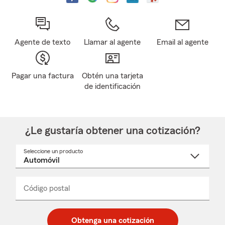
Agente de texto
Llamar al agente
Email al agente
Pagar una factura
Obtén una tarjeta
de identificación
¿Le gustaría obtener una cotización?
Seleccione un producto
Seleccione
un
nombre
de
producto
del
Código postal
Ingresa
Ingresa
_____
menú
un
un
desplegable
código
código
postal
postal
Obtenga una cotización
de
de