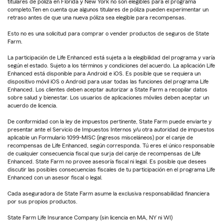
titulares de póliza en Florida y New York no son elegibles para el programa
completo.Ten en cuenta que algunos titulares de póliza pueden experimentar un
retraso antes de que una nueva póliza sea elegible para recompensas.
Esto no es una solicitud para comprar o vender productos de seguros de State
Farm.
La participación de Life Enhanced está sujeta a la elegibilidad del programa y varía
según el estado. Sujeto a los términos y condiciones del acuerdo. La aplicación Life
Enhanced está disponible para Android e iOS. Es posible que se requiera un
dispositivo móvil iOS o Android para usar todas las funciones del programa Life
Enhanced. Los clientes deben aceptar autorizar a State Farm a recopilar datos
sobre salud y bienestar. Los usuarios de aplicaciones móviles deben aceptar un
acuerdo de licencia.
De conformidad con la ley de impuestos pertinente, State Farm puede enviarte y
presentar ante el Servicio de Impuestos Internos y/u otra autoridad de impuestos
aplicable un Formulario 1099-MISC (ingresos misceláneos) por el canje de
recompensas de Life Enhanced, según corresponda. Tú eres el único responsable
de cualquier consecuencia fiscal que surja del canje de recompensas de Life
Enhanced. State Farm no provee asesoría fiscal ni legal. Es posible que desees
discutir las posibles consecuencias fiscales de tu participación en el programa Life
Enhanced con un asesor fiscal o legal.
Cada aseguradora de State Farm asume la exclusiva responsabilidad financiera
por sus propios productos.
State Farm Life Insurance Company (sin licencia en MA, NY ni WI)