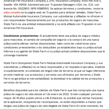
American Pet Insurance Company y ZPIC Insurance Company, 6100-4th Ave S,
Seattle, WA 98108. Administrado por Trupanion Managers USA, Inc. (CA: con
licencia No. 0G22803, NPN 9588590). Se aplican términos y condiciones, revise la
póliza completa
en la página web de Trupanion para obtener detalles. State Farm
Mutual Automobile Insurance Company, sus subsidiarias y afiliadas no ofrecen ni
son responsables financieramente por los productos de seguro de mascotas.
State Farm es una entidad independiente y no está afiliada con Trupanion ni con
American Pet Insurance.
Condiciones preexistentes:
Si actualmente tiene una póliza de seguro médico
para mascotas, el cambio de compañía de seguros o la compra de una nueva
póliza podría afectar ciertas disposiciones, tales como las coberturas para
condiciones preexistentes o los deducibles ya establecidos bajo su póliza actual.
Informe a su agente de State Farm si su póliza actual contiene disposiciones que le
convenga mantener.
State Farm (incluyendo State Farm Mutual Automobile Insurance Company y sus
subsidiarias y afiliadas) no se hace responsable y no respalda ni aprueba, implícita
ni explícitamente, el contenido de ningún sitio de terceros al que se haga referencia
en este material. Los productos y servicios son ofrecidos por terceros y State
Farm no garantiza la mercantabilidad, la idoneidad ni la calidad de los productos y
servicios de terceros.
Beneficio disponible para los clientes de State Farm que han comprado una nueva
póliza de seguro de vida desde el 1 de enero de 2022. Si bien cualquier persona
mayor de 18 años puede unirse a Life Enhanced, es posible que ciertas funciones
de la aplicación, incluyendo las recompensas, no estén disponibles a menos que
tengas una póliza de seguro de vida elegible de State Farm.En este momento, los