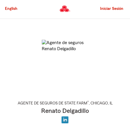
Pasar
al
English
Iniciar Sesión
contenido
principal
Comienzo
del
contenido
principal
®
AGENTE DE SEGUROS DE STATE FARM
,
CHICAGO
, IL
Renato Delgadillo