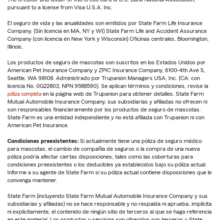
pursuant to a license from Visa U.S.A. Inc.
El seguro de vida y las anualidades son emitidos por State Farm Life Insurance
Company. (Sin licencia en MA, NY y WI) State Farm Life and Accident Assurance
Company (con licencia en New York y Wisconsin) Oficinas centrales, Bloomington,
Illinois.
Los productos de seguro de mascotas son suscritos en los Estados Unidos por
American Pet Insurance Company y ZPIC Insurance Company, 6100-4th Ave S,
Seattle, WA 98108. Administrado por Trupanion Managers USA, Inc. (CA: con
licencia No. 0G22803, NPN 9588590). Se aplican términos y condiciones, revise la
póliza completa
en la página web de Trupanion para obtener detalles. State Farm
Mutual Automobile Insurance Company, sus subsidiarias y afiliadas no ofrecen ni
son responsables financieramente por los productos de seguro de mascotas.
State Farm es una entidad independiente y no está afiliada con Trupanion ni con
American Pet Insurance.
Condiciones preexistentes:
Si actualmente tiene una póliza de seguro médico
para mascotas, el cambio de compañía de seguros o la compra de una nueva
póliza podría afectar ciertas disposiciones, tales como las coberturas para
condiciones preexistentes o los deducibles ya establecidos bajo su póliza actual.
Informe a su agente de State Farm si su póliza actual contiene disposiciones que le
convenga mantener.
State Farm (incluyendo State Farm Mutual Automobile Insurance Company y sus
subsidiarias y afiliadas) no se hace responsable y no respalda ni aprueba, implícita
ni explícitamente, el contenido de ningún sitio de terceros al que se haga referencia
en este material. Los productos y servicios son ofrecidos por terceros y State