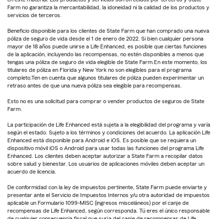
Farm no garantiza la mercantabilidad, la idoneidad ni la calidad de los productos y
servicios de terceros.
Beneficio disponible para los clientes de State Farm que han comprado una nueva
póliza de seguro de vida desde el 1 de enero de 2022. Si bien cualquier persona
mayor de 18 años puede unirse a Life Enhanced, es posible que ciertas funciones
de la aplicación, incluyendo las recompensas, no estén disponibles a menos que
tengas una póliza de seguro de vida elegible de State Farm.En este momento, los
titulares de póliza en Florida y New York no son elegibles para el programa
completo.Ten en cuenta que algunos titulares de póliza pueden experimentar un
retraso antes de que una nueva póliza sea elegible para recompensas.
Esto no es una solicitud para comprar o vender productos de seguros de State
Farm.
La participación de Life Enhanced está sujeta a la elegibilidad del programa y varía
según el estado. Sujeto a los términos y condiciones del acuerdo. La aplicación Life
Enhanced está disponible para Android e iOS. Es posible que se requiera un
dispositivo móvil iOS o Android para usar todas las funciones del programa Life
Enhanced. Los clientes deben aceptar autorizar a State Farm a recopilar datos
sobre salud y bienestar. Los usuarios de aplicaciones móviles deben aceptar un
acuerdo de licencia.
De conformidad con la ley de impuestos pertinente, State Farm puede enviarte y
presentar ante el Servicio de Impuestos Internos y/u otra autoridad de impuestos
aplicable un Formulario 1099-MISC (ingresos misceláneos) por el canje de
recompensas de Life Enhanced, según corresponda. Tú eres el único responsable
de cualquier consecuencia fiscal que surja del canje de recompensas de Life