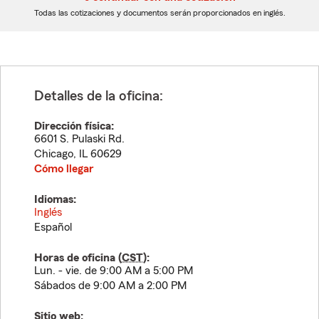
dígitos
dígitos
Todas las cotizaciones y documentos serán proporcionados en inglés.
Detalles de la oficina:
Dirección física:
6601 S. Pulaski Rd.
Chicago
,
IL
60629
Cómo llegar
Idiomas:
Inglés
Español
Horas de oficina (
CST
):
Lun. - vie. de 9:00 AM a 5:00 PM
Sábados de 9:00 AM a 2:00 PM
Sitio web: