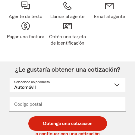
Agente de texto
Llamar al agente
Email al agente
Pagar una factura
Obtén una tarjeta
de identificación
¿Le gustaría obtener una cotización?
Seleccione un producto
Seleccione
un
nombre
de
producto
del
Código postal
Ingresa
Ingresa
_____
menú
un
un
desplegable
código
código
postal
postal
Obtenga una cotización
de
de
5
5
o continuar con una cotización