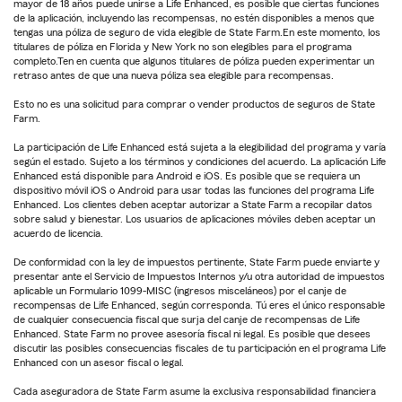
mayor de 18 años puede unirse a Life Enhanced, es posible que ciertas funciones
de la aplicación, incluyendo las recompensas, no estén disponibles a menos que
tengas una póliza de seguro de vida elegible de State Farm.En este momento, los
titulares de póliza en Florida y New York no son elegibles para el programa
completo.Ten en cuenta que algunos titulares de póliza pueden experimentar un
retraso antes de que una nueva póliza sea elegible para recompensas.
Esto no es una solicitud para comprar o vender productos de seguros de State
Farm.
La participación de Life Enhanced está sujeta a la elegibilidad del programa y varía
según el estado. Sujeto a los términos y condiciones del acuerdo. La aplicación Life
Enhanced está disponible para Android e iOS. Es posible que se requiera un
dispositivo móvil iOS o Android para usar todas las funciones del programa Life
Enhanced. Los clientes deben aceptar autorizar a State Farm a recopilar datos
sobre salud y bienestar. Los usuarios de aplicaciones móviles deben aceptar un
acuerdo de licencia.
De conformidad con la ley de impuestos pertinente, State Farm puede enviarte y
presentar ante el Servicio de Impuestos Internos y/u otra autoridad de impuestos
aplicable un Formulario 1099-MISC (ingresos misceláneos) por el canje de
recompensas de Life Enhanced, según corresponda. Tú eres el único responsable
de cualquier consecuencia fiscal que surja del canje de recompensas de Life
Enhanced. State Farm no provee asesoría fiscal ni legal. Es posible que desees
discutir las posibles consecuencias fiscales de tu participación en el programa Life
Enhanced con un asesor fiscal o legal.
Cada aseguradora de State Farm asume la exclusiva responsabilidad financiera