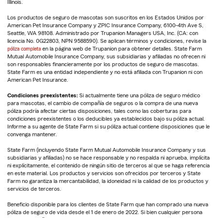
Illinois.
Los productos de seguro de mascotas son suscritos en los Estados Unidos por
American Pet Insurance Company y ZPIC Insurance Company, 6100-4th Ave S,
Seattle, WA 98108. Administrado por Trupanion Managers USA, Inc. (CA: con
licencia No. 0G22803, NPN 9588590). Se aplican términos y condiciones, revise la
póliza completa
en la página web de Trupanion para obtener detalles. State Farm
Mutual Automobile Insurance Company, sus subsidiarias y afiliadas no ofrecen ni
son responsables financieramente por los productos de seguro de mascotas.
State Farm es una entidad independiente y no está afiliada con Trupanion ni con
American Pet Insurance.
Condiciones preexistentes:
Si actualmente tiene una póliza de seguro médico
para mascotas, el cambio de compañía de seguros o la compra de una nueva
póliza podría afectar ciertas disposiciones, tales como las coberturas para
condiciones preexistentes o los deducibles ya establecidos bajo su póliza actual.
Informe a su agente de State Farm si su póliza actual contiene disposiciones que le
convenga mantener.
State Farm (incluyendo State Farm Mutual Automobile Insurance Company y sus
subsidiarias y afiliadas) no se hace responsable y no respalda ni aprueba, implícita
ni explícitamente, el contenido de ningún sitio de terceros al que se haga referencia
en este material. Los productos y servicios son ofrecidos por terceros y State
Farm no garantiza la mercantabilidad, la idoneidad ni la calidad de los productos y
servicios de terceros.
Beneficio disponible para los clientes de State Farm que han comprado una nueva
póliza de seguro de vida desde el 1 de enero de 2022. Si bien cualquier persona