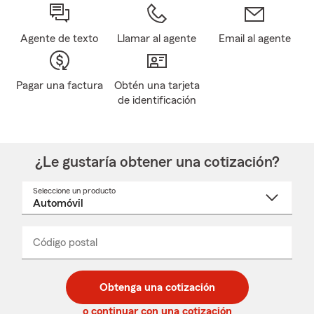
Agente de texto
Llamar al agente
Email al agente
Pagar una factura
Obtén una tarjeta
de identificación
¿Le gustaría obtener una cotización?
Seleccione un producto
Seleccione
un
nombre
de
producto
del
Código postal
Ingresa
Ingresa
_____
menú
un
un
desplegable
código
código
postal
postal
Obtenga una cotización
de
de
5
5
o continuar con una cotización