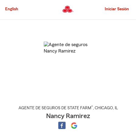
Pasar
al
English
Iniciar Sesión
contenido
principal
Comienzo
del
contenido
principal
®
AGENTE DE SEGUROS DE STATE FARM
,
CHICAGO
, IL
Nancy Ramirez