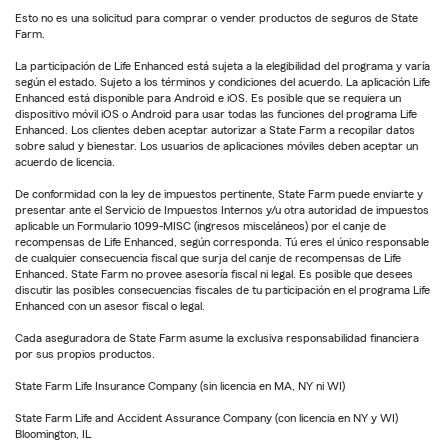
Esto no es una solicitud para comprar o vender productos de seguros de State
Farm.
La participación de Life Enhanced está sujeta a la elegibilidad del programa y varía
según el estado. Sujeto a los términos y condiciones del acuerdo. La aplicación Life
Enhanced está disponible para Android e iOS. Es posible que se requiera un
dispositivo móvil iOS o Android para usar todas las funciones del programa Life
Enhanced. Los clientes deben aceptar autorizar a State Farm a recopilar datos
sobre salud y bienestar. Los usuarios de aplicaciones móviles deben aceptar un
acuerdo de licencia.
De conformidad con la ley de impuestos pertinente, State Farm puede enviarte y
presentar ante el Servicio de Impuestos Internos y/u otra autoridad de impuestos
aplicable un Formulario 1099-MISC (ingresos misceláneos) por el canje de
recompensas de Life Enhanced, según corresponda. Tú eres el único responsable
de cualquier consecuencia fiscal que surja del canje de recompensas de Life
Enhanced. State Farm no provee asesoría fiscal ni legal. Es posible que desees
discutir las posibles consecuencias fiscales de tu participación en el programa Life
Enhanced con un asesor fiscal o legal.
Cada aseguradora de State Farm asume la exclusiva responsabilidad financiera
por sus propios productos.
State Farm Life Insurance Company (sin licencia en MA, NY ni WI)
State Farm Life and Accident Assurance Company (con licencia en NY y WI)
Bloomington, IL