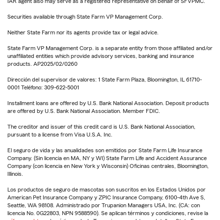
IAR agent also may serve as a registered representative on behalf of SFVPMC.
Securities available through State Farm VP Management Corp.
Neither State Farm nor its agents provide tax or legal advice.
State Farm VP Management Corp. is a separate entity from those affiliated and/or
unaffiliated entities which provide advisory services, banking and insurance
products. AP2025/02/0260
Dirección del supervisor de valores: 1 State Farm Plaza, Bloomington, IL 61710-
0001 Teléfono: 309-622-5001
Installment loans are offered by U.S. Bank National Association. Deposit products
are offered by U.S. Bank National Association. Member FDIC.
The creditor and issuer of this credit card is U.S. Bank National Association,
pursuant to a license from Visa U.S.A. Inc.
El seguro de vida y las anualidades son emitidos por State Farm Life Insurance
Company. (Sin licencia en MA, NY y WI) State Farm Life and Accident Assurance
Company (con licencia en New York y Wisconsin) Oficinas centrales, Bloomington,
Illinois.
Los productos de seguro de mascotas son suscritos en los Estados Unidos por
American Pet Insurance Company y ZPIC Insurance Company, 6100-4th Ave S,
Seattle, WA 98108. Administrado por Trupanion Managers USA, Inc. (CA: con
licencia No. 0G22803, NPN 9588590). Se aplican términos y condiciones, revise la