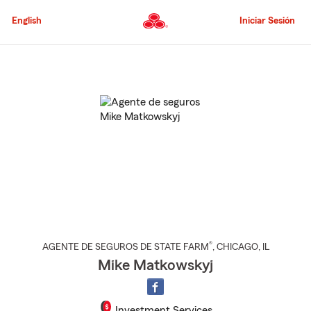
Pasar
al
English
Iniciar Sesión
contenido
principal
Comienzo
del
contenido
principal
®
AGENTE DE SEGUROS DE STATE FARM
,
CHICAGO
, IL
Mike Matkowskyj
Investment Services