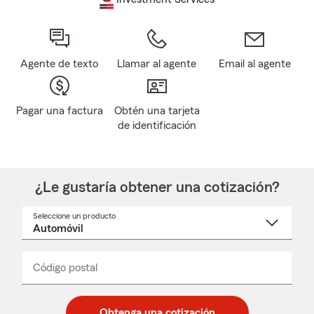
Agente de texto
Llamar al agente
Email al agente
Pagar una factura
Obtén una tarjeta
de identificación
¿Le gustaría obtener una cotización?
Seleccione un producto
Seleccione
un
nombre
de
producto
del
Código postal
Ingresa
Ingresa
_____
menú
un
un
desplegable
código
código
postal
postal
Obtenga una cotización