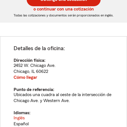
de
de
5
5
o continuar con una cotización
dígitos
dígitos
Todas las cotizaciones y documentos serán proporcionados en inglés.
Detalles de la oficina:
Dirección física:
2452 W. Chicago Ave.
Chicago
,
IL
60622
Cómo llegar
Punto de referencia:
Ubicados una cuadra al oeste de la intersección de
Chicago Ave. y Western Ave.
Idiomas:
Inglés
Español