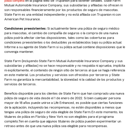
póliza completa
en la página web de Trupanion para obtener detalles. State Farm
Mutual Automobile Insurance Company, sus subsidiarias y afiliadas no ofrecen ni
son responsables financieramente por los productos de seguro de mascotas.
State Farm es una entidad independiente y no está afiliada con Trupanion ni con
American Pet Insurance.
Condiciones preexistentes:
Si actualmente tiene una póliza de seguro médico
para mascotas, el cambio de compañía de seguros o la compra de una nueva
póliza podría afectar ciertas disposiciones, tales como las coberturas para
condiciones preexistentes o los deducibles ya establecidos bajo su póliza actual.
Informe a su agente de State Farm si su póliza actual contiene disposiciones que le
convenga mantener.
State Farm (incluyendo State Farm Mutual Automobile Insurance Company y sus
subsidiarias y afiliadas) no se hace responsable y no respalda ni aprueba, implícita
ni explícitamente, el contenido de ningún sitio de terceros al que se haga referencia
en este material. Los productos y servicios son ofrecidos por terceros y State
Farm no garantiza la mercantabilidad, la idoneidad ni la calidad de los productos y
servicios de terceros.
Beneficio disponible para los clientes de State Farm que han comprado una nueva
póliza de seguro de vida desde el 1 de enero de 2022. Si bien cualquier persona
mayor de 18 años puede unirse a Life Enhanced, es posible que ciertas funciones
de la aplicación, incluyendo las recompensas, no estén disponibles a menos que
tengas una póliza de seguro de vida elegible de State Farm.En este momento, los
titulares de póliza en Florida y New York no son elegibles para el programa
completo.Ten en cuenta que algunos titulares de póliza pueden experimentar un
retraso antes de que una nueva póliza sea elegible para recompensas.