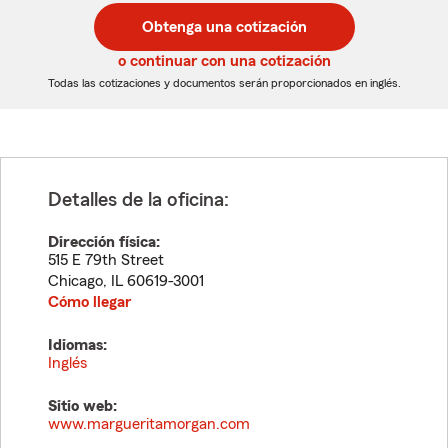
postal
postal
Obtenga una cotización
de
de
5
5
o continuar con una cotización
dígitos
dígitos
Todas las cotizaciones y documentos serán proporcionados en inglés.
Detalles de la oficina:
Dirección física:
515 E 79th Street
Chicago
,
IL
60619-3001
Cómo llegar
Idiomas:
Inglés
Sitio web:
www.margueritamorgan.com