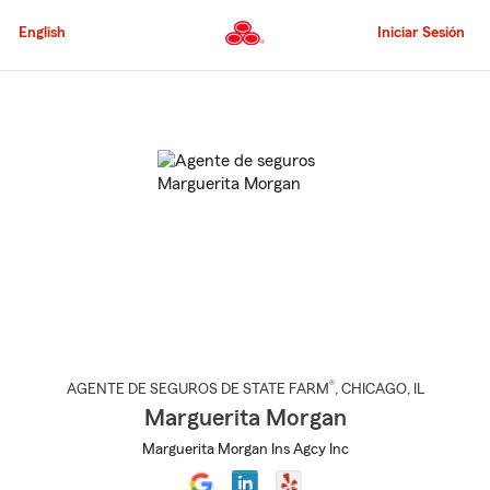
Pasar
al
English
Iniciar Sesión
contenido
principal
Comienzo
del
contenido
principal
®
AGENTE DE SEGUROS DE STATE FARM
,
CHICAGO
, IL
Marguerita Morgan
Marguerita Morgan Ins Agcy Inc