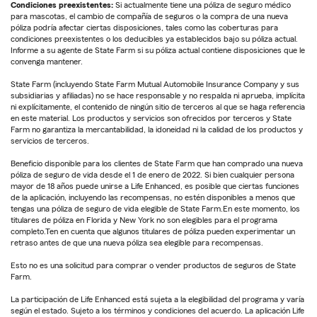
Condiciones preexistentes:
Si actualmente tiene una póliza de seguro médico
para mascotas, el cambio de compañía de seguros o la compra de una nueva
póliza podría afectar ciertas disposiciones, tales como las coberturas para
condiciones preexistentes o los deducibles ya establecidos bajo su póliza actual.
Informe a su agente de State Farm si su póliza actual contiene disposiciones que le
convenga mantener.
State Farm (incluyendo State Farm Mutual Automobile Insurance Company y sus
subsidiarias y afiliadas) no se hace responsable y no respalda ni aprueba, implícita
ni explícitamente, el contenido de ningún sitio de terceros al que se haga referencia
en este material. Los productos y servicios son ofrecidos por terceros y State
Farm no garantiza la mercantabilidad, la idoneidad ni la calidad de los productos y
servicios de terceros.
Beneficio disponible para los clientes de State Farm que han comprado una nueva
póliza de seguro de vida desde el 1 de enero de 2022. Si bien cualquier persona
mayor de 18 años puede unirse a Life Enhanced, es posible que ciertas funciones
de la aplicación, incluyendo las recompensas, no estén disponibles a menos que
tengas una póliza de seguro de vida elegible de State Farm.En este momento, los
titulares de póliza en Florida y New York no son elegibles para el programa
completo.Ten en cuenta que algunos titulares de póliza pueden experimentar un
retraso antes de que una nueva póliza sea elegible para recompensas.
Esto no es una solicitud para comprar o vender productos de seguros de State
Farm.
La participación de Life Enhanced está sujeta a la elegibilidad del programa y varía
según el estado. Sujeto a los términos y condiciones del acuerdo. La aplicación Life