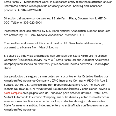
State Farm VP Management Corp. is a separate entity from those affiliated and/or
unaffiliated entities which provide advisory services, banking and insurance
products. AP2025/02/0260
Dirección del supervisor de valores: 1 State Farm Plaza, Bloomington, IL 61710-
0001 Teléfono: 309-622-5001
Installment loans are offered by U.S. Bank National Association. Deposit products
are offered by U.S. Bank National Association. Member FDIC.
The creditor and issuer of this credit card is U.S. Bank National Association,
pursuant to a license from Visa U.S.A. Inc.
El seguro de vida y las anualidades son emitidos por State Farm Life Insurance
Company. (Sin licencia en MA, NY y WI) State Farm Life and Accident Assurance
Company (con licencia en New York y Wisconsin) Oficinas centrales, Bloomington,
Illinois.
Los productos de seguro de mascotas son suscritos en los Estados Unidos por
American Pet Insurance Company y ZPIC Insurance Company, 6100-4th Ave S,
Seattle, WA 98108. Administrado por Trupanion Managers USA, Inc. (CA: con
licencia No. 0G22803, NPN 9588590). Se aplican términos y condiciones, revise la
póliza completa
en la página web de Trupanion para obtener detalles. State Farm
Mutual Automobile Insurance Company, sus subsidiarias y afiliadas no ofrecen ni
son responsables financieramente por los productos de seguro de mascotas.
State Farm es una entidad independiente y no está afiliada con Trupanion ni con
American Pet Insurance.