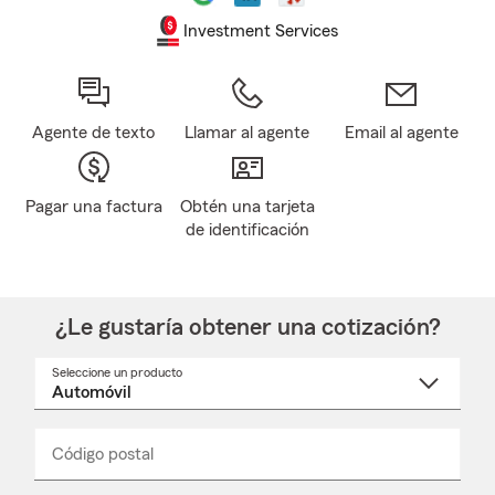
Investment Services
Agente de texto
Llamar al agente
Email al agente
Pagar una factura
Obtén una tarjeta
de identificación
¿Le gustaría obtener una cotización?
Seleccione un producto
Seleccione
un
nombre
de
producto
del
Código postal
Ingresa
Ingresa
_____
menú
un
un
desplegable
código
código