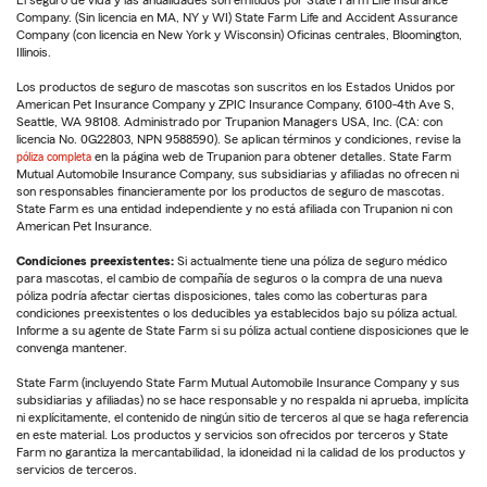
Company. (Sin licencia en MA, NY y WI) State Farm Life and Accident Assurance
Company (con licencia en New York y Wisconsin) Oficinas centrales, Bloomington,
Illinois.
Los productos de seguro de mascotas son suscritos en los Estados Unidos por
American Pet Insurance Company y ZPIC Insurance Company, 6100-4th Ave S,
Seattle, WA 98108. Administrado por Trupanion Managers USA, Inc. (CA: con
licencia No. 0G22803, NPN 9588590). Se aplican términos y condiciones, revise la
póliza completa
en la página web de Trupanion para obtener detalles. State Farm
Mutual Automobile Insurance Company, sus subsidiarias y afiliadas no ofrecen ni
son responsables financieramente por los productos de seguro de mascotas.
State Farm es una entidad independiente y no está afiliada con Trupanion ni con
American Pet Insurance.
Condiciones preexistentes:
Si actualmente tiene una póliza de seguro médico
para mascotas, el cambio de compañía de seguros o la compra de una nueva
póliza podría afectar ciertas disposiciones, tales como las coberturas para
condiciones preexistentes o los deducibles ya establecidos bajo su póliza actual.
Informe a su agente de State Farm si su póliza actual contiene disposiciones que le
convenga mantener.
State Farm (incluyendo State Farm Mutual Automobile Insurance Company y sus
subsidiarias y afiliadas) no se hace responsable y no respalda ni aprueba, implícita
ni explícitamente, el contenido de ningún sitio de terceros al que se haga referencia
en este material. Los productos y servicios son ofrecidos por terceros y State
Farm no garantiza la mercantabilidad, la idoneidad ni la calidad de los productos y
servicios de terceros.