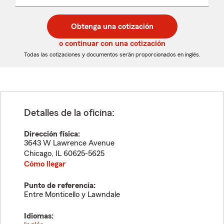
un
un
desplegable
código
código
postal
postal
Obtenga una cotización
de
de
5
5
o continuar con una cotización
dígitos
dígitos
Todas las cotizaciones y documentos serán proporcionados en inglés.
Detalles de la oficina:
Dirección física:
3643 W Lawrence Avenue
Chicago
,
IL
60625-5625
Cómo llegar
Punto de referencia:
Entre Monticello y Lawndale
Idiomas: