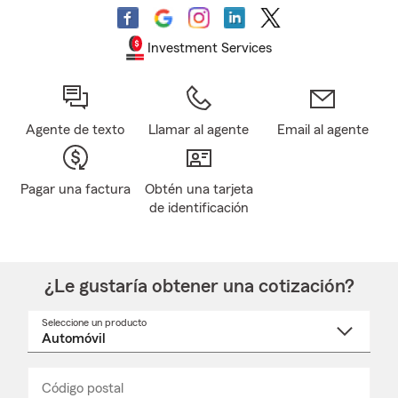
Investment Services
Agente de texto
Llamar al agente
Email al agente
Pagar una factura
Obtén una tarjeta
de identificación
¿Le gustaría obtener una cotización?
Seleccione un producto
Seleccione
un
nombre
de
producto
del
Código postal
Ingresa
Ingresa
_____
menú