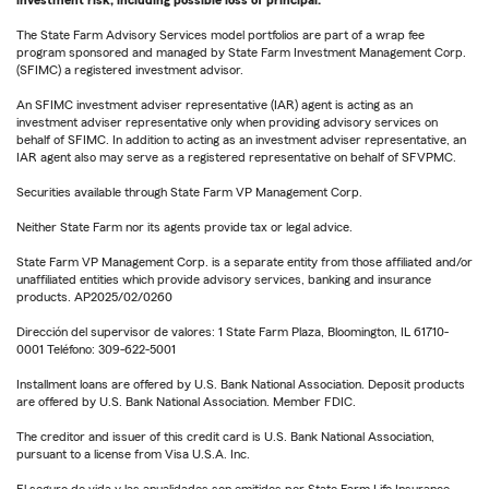
The State Farm Advisory Services model portfolios are part of a wrap fee
program sponsored and managed by State Farm Investment Management Corp.
(SFIMC) a registered investment advisor.
An SFIMC investment adviser representative (IAR) agent is acting as an
investment adviser representative only when providing advisory services on
behalf of SFIMC. In addition to acting as an investment adviser representative, an
IAR agent also may serve as a registered representative on behalf of SFVPMC.
Securities available through State Farm VP Management Corp.
Neither State Farm nor its agents provide tax or legal advice.
State Farm VP Management Corp. is a separate entity from those affiliated and/or
unaffiliated entities which provide advisory services, banking and insurance
products. AP2025/02/0260
Dirección del supervisor de valores: 1 State Farm Plaza, Bloomington, IL 61710-
0001 Teléfono: 309-622-5001
Installment loans are offered by U.S. Bank National Association. Deposit products
are offered by U.S. Bank National Association. Member FDIC.
The creditor and issuer of this credit card is U.S. Bank National Association,
pursuant to a license from Visa U.S.A. Inc.
El seguro de vida y las anualidades son emitidos por State Farm Life Insurance