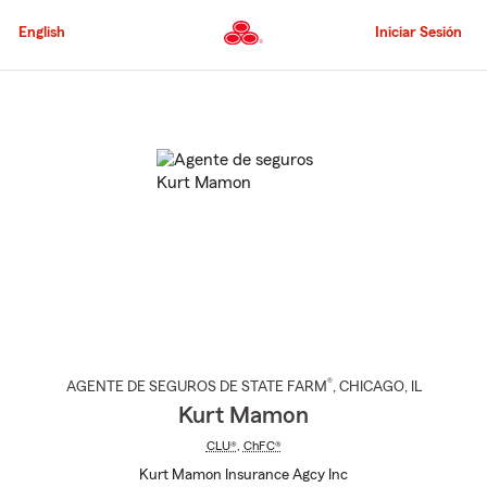
Pasar
al
English
Iniciar Sesión
contenido
principal
Comienzo
del
contenido
principal
®
AGENTE DE SEGUROS DE STATE FARM
,
CHICAGO
, IL
Kurt Mamon
CLU®
,
ChFC®
Kurt Mamon Insurance Agcy Inc