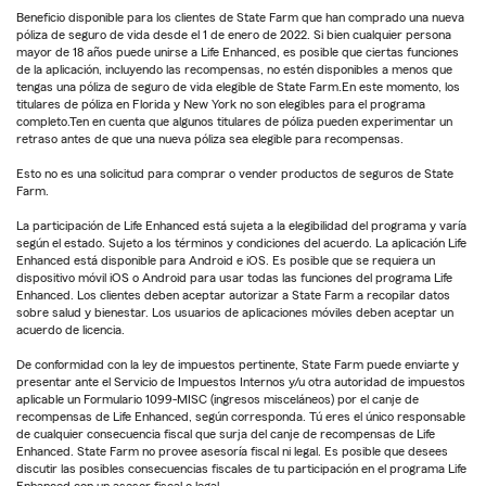
Beneficio disponible para los clientes de State Farm que han comprado una nueva
póliza de seguro de vida desde el 1 de enero de 2022. Si bien cualquier persona
mayor de 18 años puede unirse a Life Enhanced, es posible que ciertas funciones
de la aplicación, incluyendo las recompensas, no estén disponibles a menos que
tengas una póliza de seguro de vida elegible de State Farm.En este momento, los
titulares de póliza en Florida y New York no son elegibles para el programa
completo.Ten en cuenta que algunos titulares de póliza pueden experimentar un
retraso antes de que una nueva póliza sea elegible para recompensas.
Esto no es una solicitud para comprar o vender productos de seguros de State
Farm.
La participación de Life Enhanced está sujeta a la elegibilidad del programa y varía
según el estado. Sujeto a los términos y condiciones del acuerdo. La aplicación Life
Enhanced está disponible para Android e iOS. Es posible que se requiera un
dispositivo móvil iOS o Android para usar todas las funciones del programa Life
Enhanced. Los clientes deben aceptar autorizar a State Farm a recopilar datos
sobre salud y bienestar. Los usuarios de aplicaciones móviles deben aceptar un
acuerdo de licencia.
De conformidad con la ley de impuestos pertinente, State Farm puede enviarte y
presentar ante el Servicio de Impuestos Internos y/u otra autoridad de impuestos
aplicable un Formulario 1099-MISC (ingresos misceláneos) por el canje de
recompensas de Life Enhanced, según corresponda. Tú eres el único responsable
de cualquier consecuencia fiscal que surja del canje de recompensas de Life
Enhanced. State Farm no provee asesoría fiscal ni legal. Es posible que desees
discutir las posibles consecuencias fiscales de tu participación en el programa Life
Enhanced con un asesor fiscal o legal.