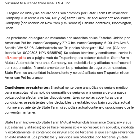
pursuant to a license from Visa U.S.A. Inc.
El seguro de vida y las anualidades son emitidos por State Farm Life Insurance
Company. (Sin licencia en MA, NY y WI) State Farm Life and Accident Assurance
Company (con licencia en New York y Wisconsin) Oficinas centrales, Bloomington,
Illinois.
Los productos de seguro de mascotas son suscritos en los Estados Unidos por
American Pet Insurance Company y ZPIC Insurance Company, 6100-4th Ave S,
Seattle, WA 98108. Administrado por Trupanion Managers USA, Inc. (CA: con
licencia No. 0G22803, NPN 9588590). Se aplican términos y condiciones, revise la
póliza completa
en la página web de Trupanion para obtener detalles. State Farm
Mutual Automobile Insurance Company, sus subsidiarias y afiliadas no ofrecen ni
son responsables financieramente por los productos de seguro de mascotas.
State Farm es una entidad independiente y no está afiliada con Trupanion ni con
American Pet Insurance.
Condiciones preexistentes:
Si actualmente tiene una póliza de seguro médico
para mascotas, el cambio de compañía de seguros o la compra de una nueva
póliza podría afectar ciertas disposiciones, tales como las coberturas para
condiciones preexistentes o los deducibles ya establecidos bajo su póliza actual.
Informe a su agente de State Farm si su póliza actual contiene disposiciones que le
convenga mantener.
State Farm (incluyendo State Farm Mutual Automobile Insurance Company y sus
subsidiarias y afiliadas) no se hace responsable y no respalda ni aprueba, implícita
ni explícitamente, el contenido de ningún sitio de terceros al que se haga referencia
en este material. Los productos y servicios son ofrecidos por terceros y State