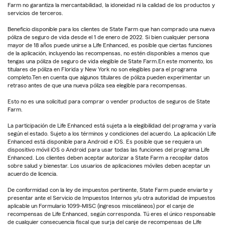
Farm no garantiza la mercantabilidad, la idoneidad ni la calidad de los productos y
servicios de terceros.
Beneficio disponible para los clientes de State Farm que han comprado una nueva
póliza de seguro de vida desde el 1 de enero de 2022. Si bien cualquier persona
mayor de 18 años puede unirse a Life Enhanced, es posible que ciertas funciones
de la aplicación, incluyendo las recompensas, no estén disponibles a menos que
tengas una póliza de seguro de vida elegible de State Farm.En este momento, los
titulares de póliza en Florida y New York no son elegibles para el programa
completo.Ten en cuenta que algunos titulares de póliza pueden experimentar un
retraso antes de que una nueva póliza sea elegible para recompensas.
Esto no es una solicitud para comprar o vender productos de seguros de State
Farm.
La participación de Life Enhanced está sujeta a la elegibilidad del programa y varía
según el estado. Sujeto a los términos y condiciones del acuerdo. La aplicación Life
Enhanced está disponible para Android e iOS. Es posible que se requiera un
dispositivo móvil iOS o Android para usar todas las funciones del programa Life
Enhanced. Los clientes deben aceptar autorizar a State Farm a recopilar datos
sobre salud y bienestar. Los usuarios de aplicaciones móviles deben aceptar un
acuerdo de licencia.
De conformidad con la ley de impuestos pertinente, State Farm puede enviarte y
presentar ante el Servicio de Impuestos Internos y/u otra autoridad de impuestos
aplicable un Formulario 1099-MISC (ingresos misceláneos) por el canje de
recompensas de Life Enhanced, según corresponda. Tú eres el único responsable
de cualquier consecuencia fiscal que surja del canje de recompensas de Life