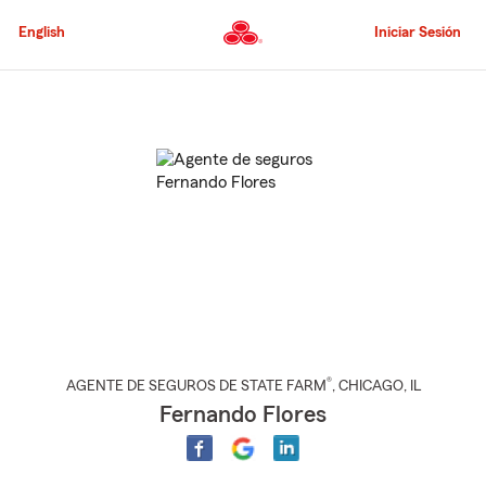
Pasar
al
English
Iniciar Sesión
contenido
principal
Comienzo
del
contenido
principal
®
AGENTE DE SEGUROS DE STATE FARM
,
CHICAGO
, IL
Fernando Flores