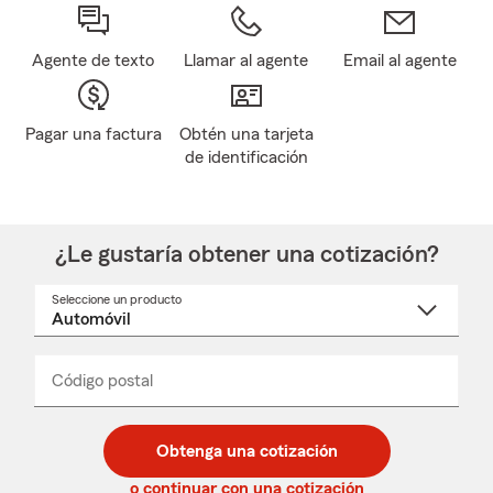
Agente de texto
Llamar al agente
Email al agente
Pagar una factura
Obtén una tarjeta
de identificación
¿Le gustaría obtener una cotización?
Seleccione un producto
Seleccione
un
nombre
de
producto
del
Código postal
Ingresa
Ingresa
_____
menú
un
un
desplegable
código
código
postal
postal
Obtenga una cotización
de
de
5
5
o continuar con una cotización