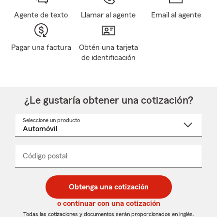
Agente de texto
Llamar al agente
Email al agente
Pagar una factura
Obtén una tarjeta
de identificación
¿Le gustaría obtener una cotización?
Seleccione un producto
Seleccione
un
nombre
de
producto
del
Código postal
Ingresa
Ingresa
_____
menú
un
un
desplegable
código
código
postal
postal
Obtenga una cotización
de
de
5
5
o continuar con una cotización
dígitos
dígitos
Todas las cotizaciones y documentos serán proporcionados en inglés.