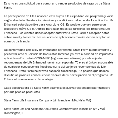
Esto no es una solicitud para comprar o vender productos de seguros de State
Farm.
La participación de Life Enhanced está sujeta a la elegibilidad del programa y varía
según el estado. Sujeto a los términos y condiciones del acuerdo. La aplicación Life
Enhanced está disponible para Android e iOS. Es posible que se requiera un
dispositivo móvil iOS o Android para usar todas las funciones del programa Life
Enhanced. Los clientes deben aceptar autorizar a State Farm a recopilar datos
sobre salud y bienestar. Los usuarios de aplicaciones móviles deben aceptar un
acuerdo de licencia.
De conformidad con la ley de impuestos pertinente, State Farm puede enviarte y
presentar ante el Servicio de Impuestos Internos y/u otra autoridad de impuestos
aplicable un Formulario 1099-MISC (ingresos misceláneos) por el canje de
recompensas de Life Enhanced, según corresponda. Tú eres el único responsable
de cualquier consecuencia fiscal que surja del canje de recompensas de Life
Enhanced. State Farm no provee asesoría fiscal ni legal. Es posible que desees
discutir las posibles consecuencias fiscales de tu participación en el programa Life
Enhanced con un asesor fiscal o legal.
Cada aseguradora de State Farm asume la exclusiva responsabilidad financiera
por sus propios productos.
State Farm Life Insurance Company (sin licencia en MA, NY ni WI)
State Farm Life and Accident Assurance Company (con licencia en NY y WI)
Bloomington, IL