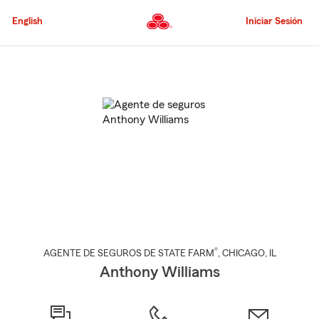
Pasar
al
English
Iniciar Sesión
contenido
principal
Comienzo
del
contenido
principal
®
AGENTE DE SEGUROS DE STATE FARM
,
CHICAGO
, IL
Anthony Williams