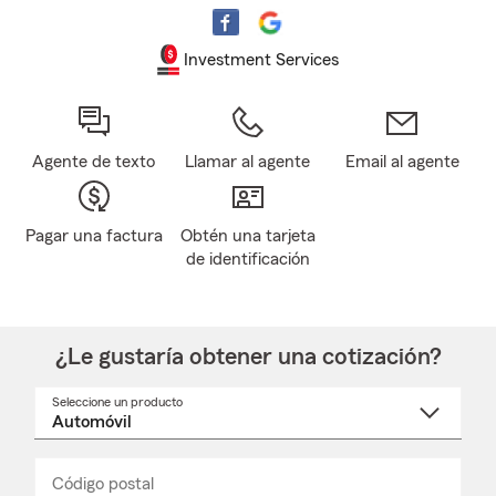
Investment Services
Agente de texto
Llamar al agente
Email al agente
Pagar una factura
Obtén una tarjeta
de identificación
¿Le gustaría obtener una cotización?
Seleccione un producto
Seleccione
un
nombre
de
producto
del
Código postal
Ingresa
Ingresa
_____
menú