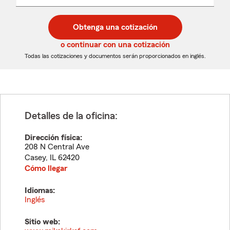
un
un
desplegable
código
código
postal
postal
Obtenga una cotización
de
de
5
5
o continuar con una cotización
dígitos
dígitos
Todas las cotizaciones y documentos serán proporcionados en inglés.
Detalles de la oficina:
Dirección física:
208 N Central Ave
Casey
,
IL
62420
Cómo llegar
Idiomas:
Inglés
Sitio web: