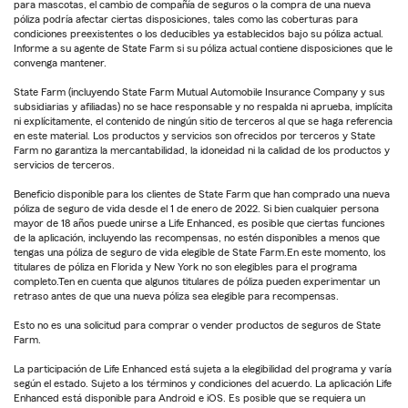
para mascotas, el cambio de compañía de seguros o la compra de una nueva
póliza podría afectar ciertas disposiciones, tales como las coberturas para
condiciones preexistentes o los deducibles ya establecidos bajo su póliza actual.
Informe a su agente de State Farm si su póliza actual contiene disposiciones que le
convenga mantener.
State Farm (incluyendo State Farm Mutual Automobile Insurance Company y sus
subsidiarias y afiliadas) no se hace responsable y no respalda ni aprueba, implícita
ni explícitamente, el contenido de ningún sitio de terceros al que se haga referencia
en este material. Los productos y servicios son ofrecidos por terceros y State
Farm no garantiza la mercantabilidad, la idoneidad ni la calidad de los productos y
servicios de terceros.
Beneficio disponible para los clientes de State Farm que han comprado una nueva
póliza de seguro de vida desde el 1 de enero de 2022. Si bien cualquier persona
mayor de 18 años puede unirse a Life Enhanced, es posible que ciertas funciones
de la aplicación, incluyendo las recompensas, no estén disponibles a menos que
tengas una póliza de seguro de vida elegible de State Farm.En este momento, los
titulares de póliza en Florida y New York no son elegibles para el programa
completo.Ten en cuenta que algunos titulares de póliza pueden experimentar un
retraso antes de que una nueva póliza sea elegible para recompensas.
Esto no es una solicitud para comprar o vender productos de seguros de State
Farm.
La participación de Life Enhanced está sujeta a la elegibilidad del programa y varía
según el estado. Sujeto a los términos y condiciones del acuerdo. La aplicación Life
Enhanced está disponible para Android e iOS. Es posible que se requiera un