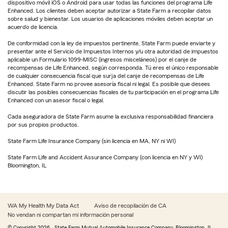
dispositivo móvil iOS o Android para usar todas las funciones del programa Life
Enhanced. Los clientes deben aceptar autorizar a State Farm a recopilar datos
sobre salud y bienestar. Los usuarios de aplicaciones móviles deben aceptar un
acuerdo de licencia.
De conformidad con la ley de impuestos pertinente, State Farm puede enviarte y
presentar ante el Servicio de Impuestos Internos y/u otra autoridad de impuestos
aplicable un Formulario 1099-MISC (ingresos misceláneos) por el canje de
recompensas de Life Enhanced, según corresponda. Tú eres el único responsable
de cualquier consecuencia fiscal que surja del canje de recompensas de Life
Enhanced. State Farm no provee asesoría fiscal ni legal. Es posible que desees
discutir las posibles consecuencias fiscales de tu participación en el programa Life
Enhanced con un asesor fiscal o legal.
Cada aseguradora de State Farm asume la exclusiva responsabilidad financiera
por sus propios productos.
State Farm Life Insurance Company (sin licencia en MA, NY ni WI)
State Farm Life and Accident Assurance Company (con licencia en NY y WI)
Bloomington, IL
WA My Health My Data Act
Aviso de recopilación de CA
No vendan ni compartan mi información personal
© Copyright
2026
, State Farm Mutual Automobile Insurance Company, Bloomington, IL