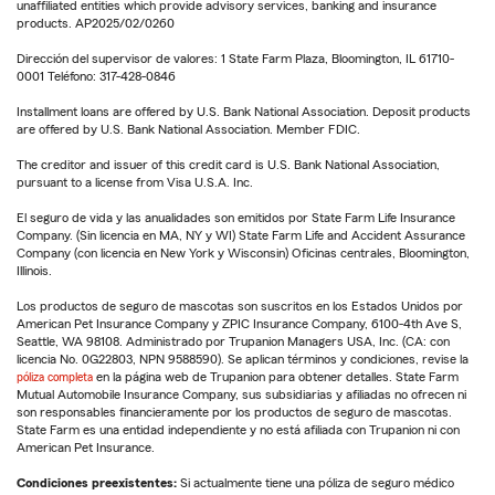
unaffiliated entities which provide advisory services, banking and insurance
products. AP2025/02/0260
Dirección del supervisor de valores: 1 State Farm Plaza, Bloomington, IL 61710-
0001 Teléfono: 317-428-0846
Installment loans are offered by U.S. Bank National Association. Deposit products
are offered by U.S. Bank National Association. Member FDIC.
The creditor and issuer of this credit card is U.S. Bank National Association,
pursuant to a license from Visa U.S.A. Inc.
El seguro de vida y las anualidades son emitidos por State Farm Life Insurance
Company. (Sin licencia en MA, NY y WI) State Farm Life and Accident Assurance
Company (con licencia en New York y Wisconsin) Oficinas centrales, Bloomington,
Illinois.
Los productos de seguro de mascotas son suscritos en los Estados Unidos por
American Pet Insurance Company y ZPIC Insurance Company, 6100-4th Ave S,
Seattle, WA 98108. Administrado por Trupanion Managers USA, Inc. (CA: con
licencia No. 0G22803, NPN 9588590). Se aplican términos y condiciones, revise la
póliza completa
en la página web de Trupanion para obtener detalles. State Farm
Mutual Automobile Insurance Company, sus subsidiarias y afiliadas no ofrecen ni
son responsables financieramente por los productos de seguro de mascotas.
State Farm es una entidad independiente y no está afiliada con Trupanion ni con
American Pet Insurance.
Condiciones preexistentes:
Si actualmente tiene una póliza de seguro médico