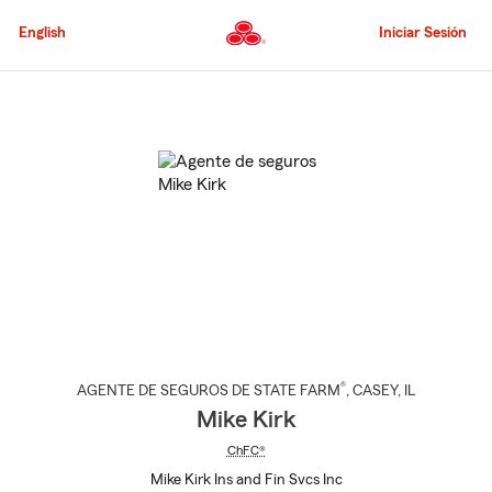
Pasar
al
English
Iniciar Sesión
contenido
principal
Comienzo
del
contenido
principal
®
AGENTE DE SEGUROS DE STATE FARM
,
CASEY
, IL
Mike Kirk
ChFC®
Mike Kirk Ins and Fin Svcs Inc