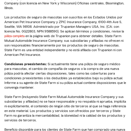
Company (con licencia en New York y Wisconsin) Oficinas centrales, Bloomington,
Illinois.
Los productos de seguro de mascotas son suscritos en los Estados Unidos por
American Pet Insurance Company y ZPIC Insurance Company, 6100-4th Ave S,
Seattle, WA 98108. Administrado por Trupanion Managers USA, Inc. (CA: con
licencia No. 0G22803, NPN 9588590). Se aplican términos y condiciones, revise la
póliza completa
en la página web de Trupanion para obtener detalles. State Farm
Mutual Automobile Insurance Company, sus subsidiarias y afiliadas no ofrecen ni
son responsables financieramente por los productos de seguro de mascotas.
State Farm es una entidad independiente y no está afiliada con Trupanion ni con
American Pet Insurance.
Condiciones preexistentes:
Si actualmente tiene una póliza de seguro médico
para mascotas, el cambio de compañía de seguros o la compra de una nueva
póliza podría afectar ciertas disposiciones, tales como las coberturas para
condiciones preexistentes o los deducibles ya establecidos bajo su póliza actual.
Informe a su agente de State Farm si su póliza actual contiene disposiciones que le
convenga mantener.
State Farm (incluyendo State Farm Mutual Automobile Insurance Company y sus
subsidiarias y afiliadas) no se hace responsable y no respalda ni aprueba, implícita
ni explícitamente, el contenido de ningún sitio de terceros al que se haga referencia
en este material. Los productos y servicios son ofrecidos por terceros y State
Farm no garantiza la mercantabilidad, la idoneidad ni la calidad de los productos y
servicios de terceros.
Beneficio disponible para los clientes de State Farm que han comprado una nueva