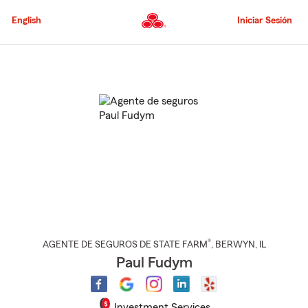
Pasar
al
English
Iniciar Sesión
contenido
principal
Comienzo
del
contenido
principal
®
AGENTE DE SEGUROS DE STATE FARM
,
BERWYN
, IL
Paul Fudym
Investment Services