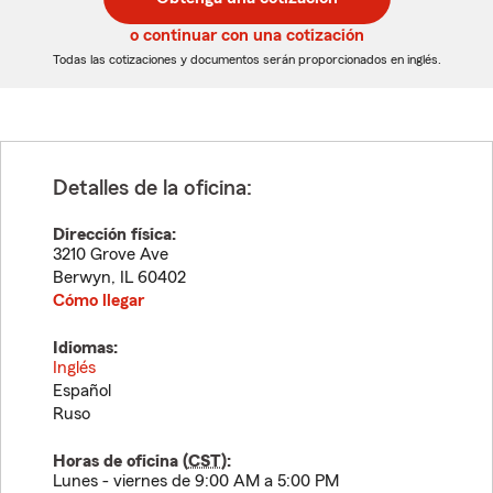
de
de
5
5
o continuar con una cotización
dígitos
dígitos
Todas las cotizaciones y documentos serán proporcionados en inglés.
Detalles de la oficina:
Dirección física:
3210 Grove Ave
Berwyn
,
IL
60402
Cómo llegar
Idiomas:
Inglés
Español
Ruso
Horas de oficina (
CST
):
Lunes - viernes de 9:00 AM a 5:00 PM