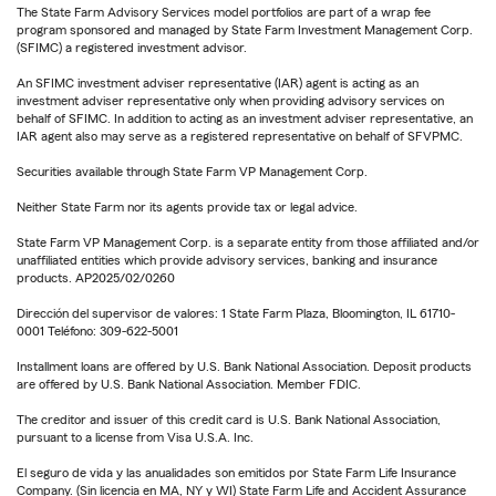
The State Farm Advisory Services model portfolios are part of a wrap fee
program sponsored and managed by State Farm Investment Management Corp.
(SFIMC) a registered investment advisor.
An SFIMC investment adviser representative (IAR) agent is acting as an
investment adviser representative only when providing advisory services on
behalf of SFIMC. In addition to acting as an investment adviser representative, an
IAR agent also may serve as a registered representative on behalf of SFVPMC.
Securities available through State Farm VP Management Corp.
Neither State Farm nor its agents provide tax or legal advice.
State Farm VP Management Corp. is a separate entity from those affiliated and/or
unaffiliated entities which provide advisory services, banking and insurance
products. AP2025/02/0260
Dirección del supervisor de valores: 1 State Farm Plaza, Bloomington, IL 61710-
0001 Teléfono: 309-622-5001
Installment loans are offered by U.S. Bank National Association. Deposit products
are offered by U.S. Bank National Association. Member FDIC.
The creditor and issuer of this credit card is U.S. Bank National Association,
pursuant to a license from Visa U.S.A. Inc.
El seguro de vida y las anualidades son emitidos por State Farm Life Insurance
Company. (Sin licencia en MA, NY y WI) State Farm Life and Accident Assurance