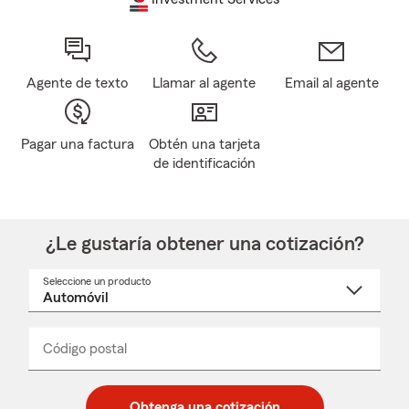
Agente de texto
Llamar al agente
Email al agente
Pagar una factura
Obtén una tarjeta
de identificación
¿Le gustaría obtener una cotización?
Seleccione un producto
Seleccione
un
nombre
de
producto
del
Código postal
Ingresa
Ingresa
_____
menú
un
un
desplegable
código
código
postal
postal
Obtenga una cotización