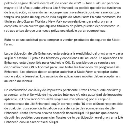
póliza de seguro de vida desde el 1 de enero de 2022. Si bien cualquier persona
mayor de 18 años puede unirse a Life Enhanced, es posible que ciertas funciones
de la aplicación, incluyendo las recompensas, no estén disponibles a menos que
tengas una póliza de seguro de vida elegible de State Farm.En este momento, los
titulares de póliza en Florida y New York no son elegibles para el programa
completo.Ten en cuenta que algunos titulares de póliza pueden experimentar un
retraso antes de que una nueva póliza sea elegible para recompensas.
Esto no es una solicitud para comprar o vender productos de seguros de State
Farm.
La participación de Life Enhanced está sujeta a la elegibilidad del programa y varía
según el estado. Sujeto a los términos y condiciones del acuerdo. La aplicación Life
Enhanced está disponible para Android e iOS. Es posible que se requiera un
dispositivo móvil iOS o Android para usar todas las funciones del programa Life
Enhanced. Los clientes deben aceptar autorizar a State Farm a recopilar datos
sobre salud y bienestar. Los usuarios de aplicaciones móviles deben aceptar un
acuerdo de licencia.
De conformidad con la ley de impuestos pertinente, State Farm puede enviarte y
presentar ante el Servicio de Impuestos Internos y/u otra autoridad de impuestos
aplicable un Formulario 1099-MISC (ingresos misceláneos) por el canje de
recompensas de Life Enhanced, según corresponda. Tú eres el único responsable
de cualquier consecuencia fiscal que surja del canje de recompensas de Life
Enhanced. State Farm no provee asesoría fiscal ni legal. Es posible que desees
discutir las posibles consecuencias fiscales de tu participación en el programa Life
Enhanced con un asesor fiscal o legal.