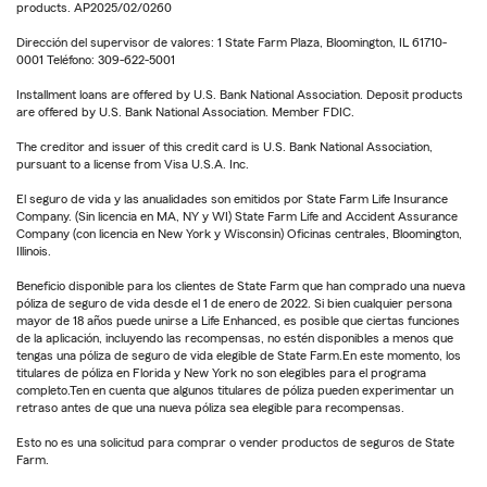
products. AP2025/02/0260
Dirección del supervisor de valores: 1 State Farm Plaza, Bloomington, IL 61710-
0001 Teléfono: 309-622-5001
Installment loans are offered by U.S. Bank National Association. Deposit products
are offered by U.S. Bank National Association. Member FDIC.
The creditor and issuer of this credit card is U.S. Bank National Association,
pursuant to a license from Visa U.S.A. Inc.
El seguro de vida y las anualidades son emitidos por State Farm Life Insurance
Company. (Sin licencia en MA, NY y WI) State Farm Life and Accident Assurance
Company (con licencia en New York y Wisconsin) Oficinas centrales, Bloomington,
Illinois.
Beneficio disponible para los clientes de State Farm que han comprado una nueva
póliza de seguro de vida desde el 1 de enero de 2022. Si bien cualquier persona
mayor de 18 años puede unirse a Life Enhanced, es posible que ciertas funciones
de la aplicación, incluyendo las recompensas, no estén disponibles a menos que
tengas una póliza de seguro de vida elegible de State Farm.En este momento, los
titulares de póliza en Florida y New York no son elegibles para el programa
completo.Ten en cuenta que algunos titulares de póliza pueden experimentar un
retraso antes de que una nueva póliza sea elegible para recompensas.
Esto no es una solicitud para comprar o vender productos de seguros de State
Farm.