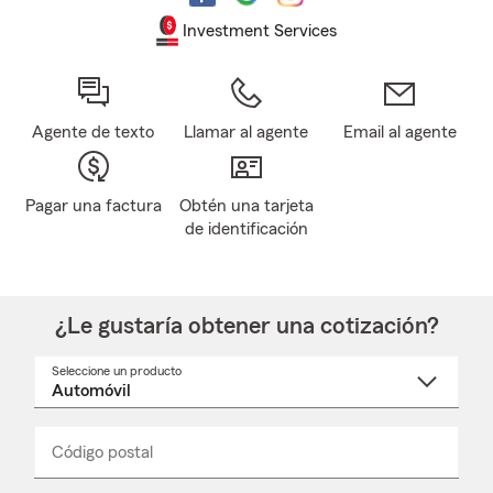
Investment Services
Agente de texto
Llamar al agente
Email al agente
Pagar una factura
Obtén una tarjeta
de identificación
¿Le gustaría obtener una cotización?
Seleccione un producto
Seleccione
un
nombre
de
producto
del
Código postal
Ingresa
Ingresa
_____
menú
un
un
desplegable
código
código