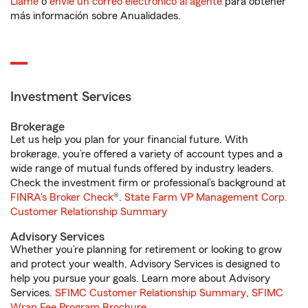
Llame
o
envíe un correo electrónico al agente
para obtener
más información sobre Anualidades.
Investment Services
Brokerage
Let us help you plan for your financial future. With
brokerage, you’re offered a variety of account types and a
wide range of mutual funds offered by industry leaders.
Check the investment firm or professional’s background at
FINRA's Broker Check
®.
State Farm VP Management Corp.
Customer Relationship Summary
Advisory Services
Whether you’re planning for retirement or looking to grow
and protect your wealth, Advisory Services is designed to
help you pursue your goals. Learn more about Advisory
Services.
SFIMC Customer Relationship Summary
,
SFIMC
Wrap Fee Program Brochure
.