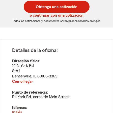
postal
postal
Obtenga una cotización
de
de
5
5
o continuar con una cotización
dígitos
dígitos
Todas las cotizaciones y documentos serán proporcionados en inglés.
Detalles de la oficina:
Dirección física:
14 N York Rd
Ste 1
Bensenville
,
IL
60106-3365
Cómo llegar
Punto de referencia:
En York Rd, cerca de Main Street
Idiomas:
Inglés