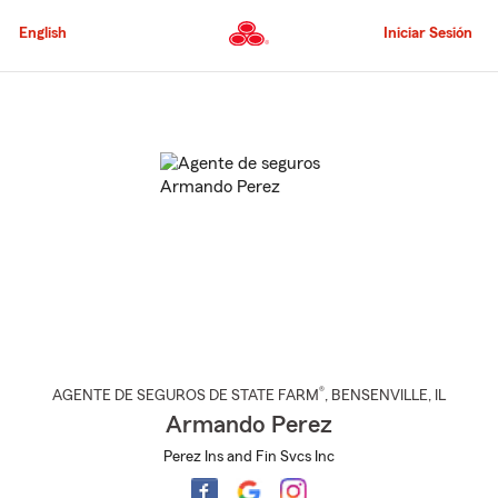
Pasar
al
English
Iniciar Sesión
contenido
principal
Comienzo
del
contenido
principal
®
AGENTE DE SEGUROS DE STATE FARM
,
BENSENVILLE
, IL
Armando Perez
Perez Ins and Fin Svcs Inc