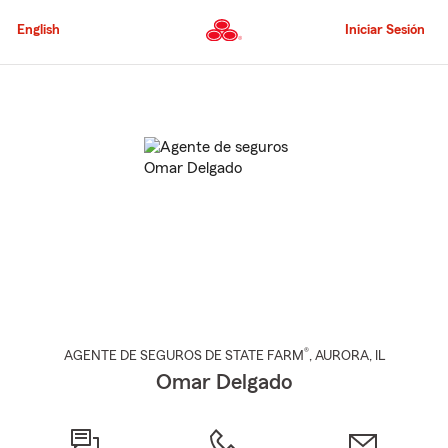
Pasar
al
English
Iniciar Sesión
contenido
principal
Comienzo
del
contenido
principal
®
AGENTE DE SEGUROS DE STATE FARM
,
AURORA
, IL
Omar Delgado