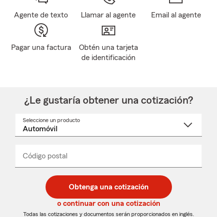
Agente de texto
Llamar al agente
Email al agente
Pagar una factura
Obtén una tarjeta
de identificación
¿Le gustaría obtener una cotización?
Seleccione un producto
Seleccione
un
nombre
de
producto
del
Código postal
Ingresa
Ingresa
_____
menú
un
un
desplegable
código
código
postal
postal
Obtenga una cotización
de
de
5
5
o continuar con una cotización
dígitos
dígitos
Todas las cotizaciones y documentos serán proporcionados en inglés.