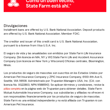
Divulgaciones
Installment loans are offered by U.S. Bank National Association. Deposit products
are offered by U.S. Bank National Association. Member FDIC.
The creditor and issuer of this credit card is U.S. Bank National Association,
pursuant to a license from Visa U.S.A. Inc.
El seguro de vida y las anualidades son emitidos por State Farm Life Insurance
Company. (Sin licencia en MA, NY y WI) State Farm Life and Accident Assurance
Company (con licencia en New York y Wisconsin) Oficinas centrales, Bloomington,
Illinois.
Los productos de seguro de mascotas son suscritos en los Estados Unidos por
American Pet Insurance Company y ZPIC Insurance Company, 6100-4th Ave S,
Seattle, WA 98108. Administrado por Trupanion Managers USA, Inc. (CA: con
licencia No. 0G22803, NPN 9588590). Se aplican términos y condiciones, revise la
póliza completa
en la página web de Trupanion para obtener detalles. State Farm
Mutual Automobile Insurance Company, sus subsidiarias y afiliadas no ofrecen ni
son responsables financieramente por los productos de seguro de mascotas.
State Farm es una entidad independiente y no está afiliada con Trupanion ni con
American Pet Insurance.