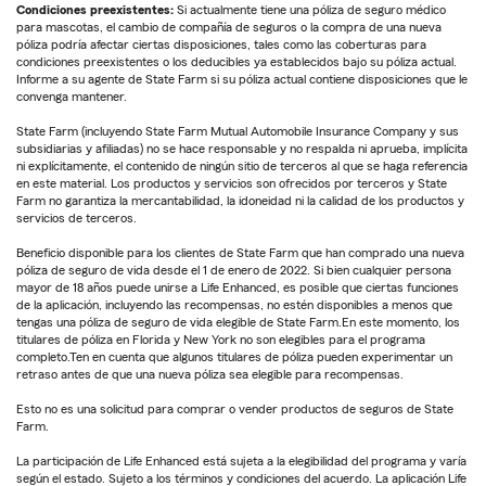
Condiciones preexistentes:
Si actualmente tiene una póliza de seguro médico
para mascotas, el cambio de compañía de seguros o la compra de una nueva
póliza podría afectar ciertas disposiciones, tales como las coberturas para
condiciones preexistentes o los deducibles ya establecidos bajo su póliza actual.
Informe a su agente de State Farm si su póliza actual contiene disposiciones que le
convenga mantener.
State Farm (incluyendo State Farm Mutual Automobile Insurance Company y sus
subsidiarias y afiliadas) no se hace responsable y no respalda ni aprueba, implícita
ni explícitamente, el contenido de ningún sitio de terceros al que se haga referencia
en este material. Los productos y servicios son ofrecidos por terceros y State
Farm no garantiza la mercantabilidad, la idoneidad ni la calidad de los productos y
servicios de terceros.
Beneficio disponible para los clientes de State Farm que han comprado una nueva
póliza de seguro de vida desde el 1 de enero de 2022. Si bien cualquier persona
mayor de 18 años puede unirse a Life Enhanced, es posible que ciertas funciones
de la aplicación, incluyendo las recompensas, no estén disponibles a menos que
tengas una póliza de seguro de vida elegible de State Farm.En este momento, los
titulares de póliza en Florida y New York no son elegibles para el programa
completo.Ten en cuenta que algunos titulares de póliza pueden experimentar un
retraso antes de que una nueva póliza sea elegible para recompensas.
Esto no es una solicitud para comprar o vender productos de seguros de State
Farm.
La participación de Life Enhanced está sujeta a la elegibilidad del programa y varía
según el estado. Sujeto a los términos y condiciones del acuerdo. La aplicación Life