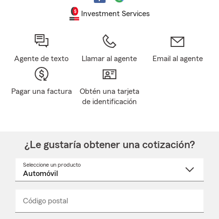
Investment Services
Agente de texto
Llamar al agente
Email al agente
Pagar una factura
Obtén una tarjeta
de identificación
¿Le gustaría obtener una cotización?
Seleccione un producto
Seleccione
un
nombre
de
producto
del
Código postal
Ingresa
Ingresa
_____
menú
un
un
desplegable
código
código