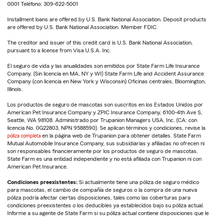
0001 Teléfono: 309-622-5001
Installment loans are offered by U.S. Bank National Association. Deposit products
are offered by U.S. Bank National Association. Member FDIC.
The creditor and issuer of this credit card is U.S. Bank National Association,
pursuant to a license from Visa U.S.A. Inc.
El seguro de vida y las anualidades son emitidos por State Farm Life Insurance
Company. (Sin licencia en MA, NY y WI) State Farm Life and Accident Assurance
Company (con licencia en New York y Wisconsin) Oficinas centrales, Bloomington,
Illinois.
Los productos de seguro de mascotas son suscritos en los Estados Unidos por
American Pet Insurance Company y ZPIC Insurance Company, 6100-4th Ave S,
Seattle, WA 98108. Administrado por Trupanion Managers USA, Inc. (CA: con
licencia No. 0G22803, NPN 9588590). Se aplican términos y condiciones, revise la
póliza completa
en la página web de Trupanion para obtener detalles. State Farm
Mutual Automobile Insurance Company, sus subsidiarias y afiliadas no ofrecen ni
son responsables financieramente por los productos de seguro de mascotas.
State Farm es una entidad independiente y no está afiliada con Trupanion ni con
American Pet Insurance.
Condiciones preexistentes:
Si actualmente tiene una póliza de seguro médico
para mascotas, el cambio de compañía de seguros o la compra de una nueva
póliza podría afectar ciertas disposiciones, tales como las coberturas para
condiciones preexistentes o los deducibles ya establecidos bajo su póliza actual.
Informe a su agente de State Farm si su póliza actual contiene disposiciones que le