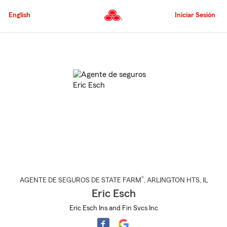
Pasar
al
English
Iniciar Sesión
contenido
principal
Comienzo
del
contenido
principal
®
AGENTE DE SEGUROS DE STATE FARM
,
ARLINGTON HTS
, IL
Eric Esch
Eric Esch Ins and Fin Svcs Inc