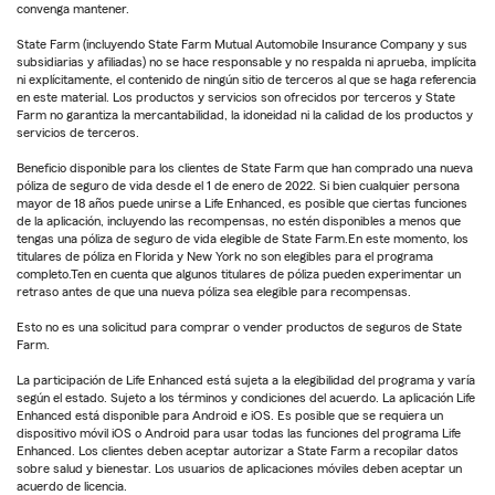
convenga mantener.
State Farm (incluyendo State Farm Mutual Automobile Insurance Company y sus
subsidiarias y afiliadas) no se hace responsable y no respalda ni aprueba, implícita
ni explícitamente, el contenido de ningún sitio de terceros al que se haga referencia
en este material. Los productos y servicios son ofrecidos por terceros y State
Farm no garantiza la mercantabilidad, la idoneidad ni la calidad de los productos y
servicios de terceros.
Beneficio disponible para los clientes de State Farm que han comprado una nueva
póliza de seguro de vida desde el 1 de enero de 2022. Si bien cualquier persona
mayor de 18 años puede unirse a Life Enhanced, es posible que ciertas funciones
de la aplicación, incluyendo las recompensas, no estén disponibles a menos que
tengas una póliza de seguro de vida elegible de State Farm.En este momento, los
titulares de póliza en Florida y New York no son elegibles para el programa
completo.Ten en cuenta que algunos titulares de póliza pueden experimentar un
retraso antes de que una nueva póliza sea elegible para recompensas.
Esto no es una solicitud para comprar o vender productos de seguros de State
Farm.
La participación de Life Enhanced está sujeta a la elegibilidad del programa y varía
según el estado. Sujeto a los términos y condiciones del acuerdo. La aplicación Life
Enhanced está disponible para Android e iOS. Es posible que se requiera un
dispositivo móvil iOS o Android para usar todas las funciones del programa Life
Enhanced. Los clientes deben aceptar autorizar a State Farm a recopilar datos
sobre salud y bienestar. Los usuarios de aplicaciones móviles deben aceptar un
acuerdo de licencia.