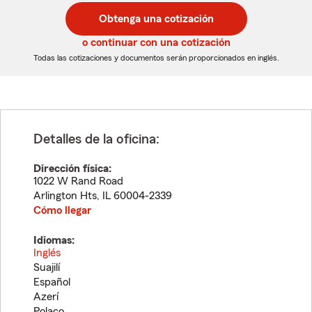
postal
postal
Obtenga una cotización
de
de
5
5
o continuar con una cotización
dígitos
dígitos
Todas las cotizaciones y documentos serán proporcionados en inglés.
Detalles de la oficina:
Dirección física:
1022 W Rand Road
Arlington Hts
,
IL
60004-2339
Cómo llegar
Idiomas:
Inglés
Suajilí
Español
Azerí
Polaco