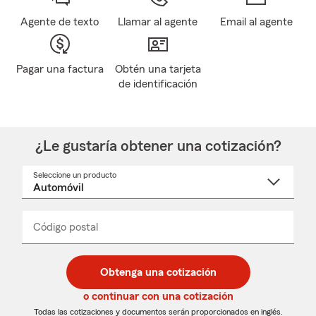
Agente de texto
Llamar al agente
Email al agente
Pagar una factura
Obtén una tarjeta
de identificación
¿Le gustaría obtener una cotización?
Seleccione un producto
Seleccione
un
nombre
de
producto
del
Código postal
Ingresa
Ingresa
_____
menú
un
un
desplegable
código
código
postal
postal
Obtenga una cotización
de
de
5
5
o continuar con una cotización
dígitos
dígitos
Todas las cotizaciones y documentos serán proporcionados en inglés.