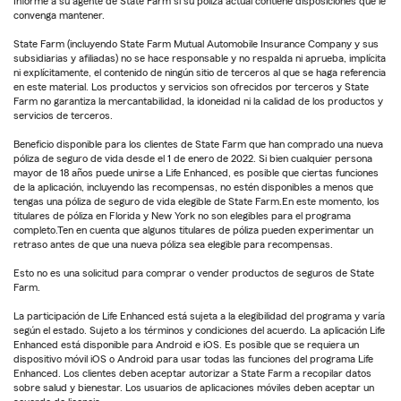
Informe a su agente de State Farm si su póliza actual contiene disposiciones que le
convenga mantener.
State Farm (incluyendo State Farm Mutual Automobile Insurance Company y sus
subsidiarias y afiliadas) no se hace responsable y no respalda ni aprueba, implícita
ni explícitamente, el contenido de ningún sitio de terceros al que se haga referencia
en este material. Los productos y servicios son ofrecidos por terceros y State
Farm no garantiza la mercantabilidad, la idoneidad ni la calidad de los productos y
servicios de terceros.
Beneficio disponible para los clientes de State Farm que han comprado una nueva
póliza de seguro de vida desde el 1 de enero de 2022. Si bien cualquier persona
mayor de 18 años puede unirse a Life Enhanced, es posible que ciertas funciones
de la aplicación, incluyendo las recompensas, no estén disponibles a menos que
tengas una póliza de seguro de vida elegible de State Farm.En este momento, los
titulares de póliza en Florida y New York no son elegibles para el programa
completo.Ten en cuenta que algunos titulares de póliza pueden experimentar un
retraso antes de que una nueva póliza sea elegible para recompensas.
Esto no es una solicitud para comprar o vender productos de seguros de State
Farm.
La participación de Life Enhanced está sujeta a la elegibilidad del programa y varía
según el estado. Sujeto a los términos y condiciones del acuerdo. La aplicación Life
Enhanced está disponible para Android e iOS. Es posible que se requiera un
dispositivo móvil iOS o Android para usar todas las funciones del programa Life
Enhanced. Los clientes deben aceptar autorizar a State Farm a recopilar datos
sobre salud y bienestar. Los usuarios de aplicaciones móviles deben aceptar un