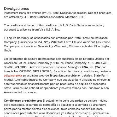
Divulgaciones
Installment loans are offered by U.S. Bank National Association. Deposit products
are offered by U.S. Bank National Association. Member FDIC.
The creditor and issuer of this credit card is U.S. Bank National Association,
pursuant to a license from Visa U.S.A. Inc.
El seguro de vida y las anualidades son emitidos por State Farm Life Insurance
Company. (Sin licencia en MA, NY y WI) State Farm Life and Accident Assurance
Company (con licencia en New York y Wisconsin) Oficinas centrales, Bloomington,
Illinois.
Los productos de seguro de mascotas son suscritos en los Estados Unidos por
American Pet Insurance Company y ZPIC Insurance Company, 6100-4th Ave S,
Seattle, WA 98108. Administrado por Trupanion Managers USA, Inc. (CA: con
licencia No. 0G22803, NPN 9588590). Se aplican términos y condiciones, revise la
póliza completa
en la página web de Trupanion para obtener detalles. State Farm
Mutual Automobile Insurance Company, sus subsidiarias y afiliadas no ofrecen ni
son responsables financieramente por los productos de seguro de mascotas.
State Farm es una entidad independiente y no está afiliada con Trupanion ni con
American Pet Insurance.
Condiciones preexistentes:
Si actualmente tiene una póliza de seguro médico
para mascotas, el cambio de compañía de seguros o la compra de una nueva
póliza podría afectar ciertas disposiciones, tales como las coberturas para
condiciones preexistentes o los deducibles ya establecidos bajo su póliza actual.