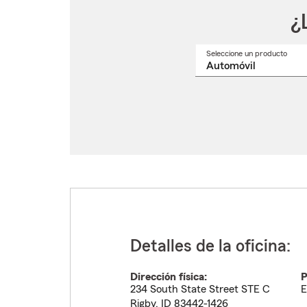
¿
Seleccione un producto
Selec
un
nomb
de
produ
del
menú
despl
Detalles de la oficina:
Dirección física:
P
234 South State Street STE C
E
Rigby
,
ID
83442-1426