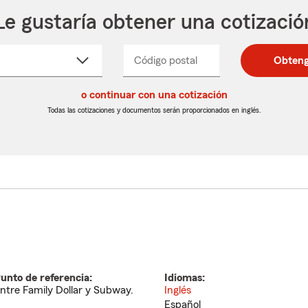
Le gustaría obtener una cotizació
cione
Código postal
Ingresa
Ingresa
Obteng
_____
un
un
re
código
código
cto
o continuar con una cotización
postal
postal
de
de
Todas las cotizaciones y documentos serán proporcionados en inglés.
egable
5
5
dígitos
dígitos
unto de referencia:
Idiomas:
ntre Family Dollar y Subway.
Inglés
Español