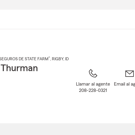
Pasar
al
contenido
principal
®
SEGUROS DE STATE FARM
,
RIGBY
, ID
 Thurman
Llamar al agente
Email al a
208-228-0321