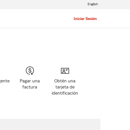
English
Iniciar Sesión
gente
Pagar una
Obtén una
factura
tarjeta de
identificación