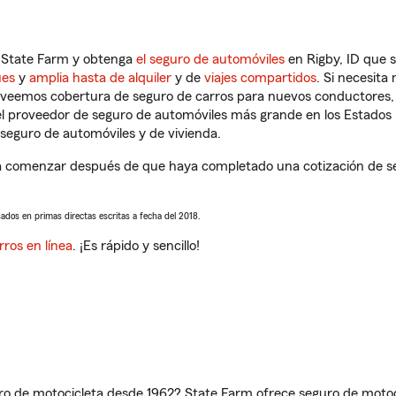
n State Farm y obtenga
el seguro de automóviles
en Rigby, ID que 
ues
y
amplia hasta de alquiler
y de
viajes compartidos
. Si necesita
roveemos cobertura de seguro de carros para nuevos conductores, v
l proveedor de seguro de automóviles más grande en los Estados
seguro de automóviles y de vivienda.
a comenzar después de que haya completado una cotización de segu
sados en primas directas escritas a fecha del 2018.
rros en línea
. ¡Es rápido y sencillo!
ro de motocicleta desde 1962? State Farm ofrece seguro de motoci