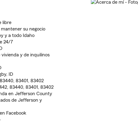
 libre
y mantener su negocio
by y a todo Idaho
te 24/7
ID
vivienda y de inquilinos
D
gby, ID
 83440, 83401, 83402
3442, 83440, 83401, 83402
enda en Jefferson County
ados de Jefferson y
 en Facebook
o