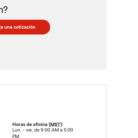
n?
a una cotización
Horas de oficina (
MST
):
Lun. - vie. de 9:00 AM a 5:00
PM