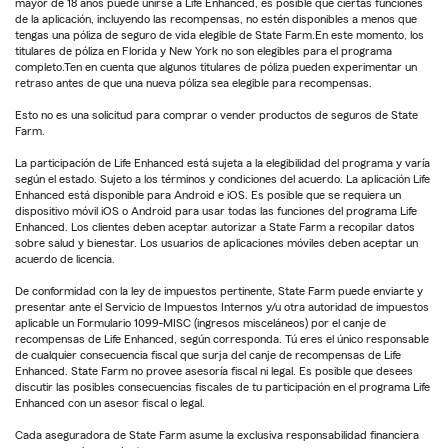
mayor de 18 años puede unirse a Life Enhanced, es posible que ciertas funciones
de la aplicación, incluyendo las recompensas, no estén disponibles a menos que
tengas una póliza de seguro de vida elegible de State Farm.En este momento, los
titulares de póliza en Florida y New York no son elegibles para el programa
completo.Ten en cuenta que algunos titulares de póliza pueden experimentar un
retraso antes de que una nueva póliza sea elegible para recompensas.
Esto no es una solicitud para comprar o vender productos de seguros de State
Farm.
La participación de Life Enhanced está sujeta a la elegibilidad del programa y varía
según el estado. Sujeto a los términos y condiciones del acuerdo. La aplicación Life
Enhanced está disponible para Android e iOS. Es posible que se requiera un
dispositivo móvil iOS o Android para usar todas las funciones del programa Life
Enhanced. Los clientes deben aceptar autorizar a State Farm a recopilar datos
sobre salud y bienestar. Los usuarios de aplicaciones móviles deben aceptar un
acuerdo de licencia.
De conformidad con la ley de impuestos pertinente, State Farm puede enviarte y
presentar ante el Servicio de Impuestos Internos y/u otra autoridad de impuestos
aplicable un Formulario 1099-MISC (ingresos misceláneos) por el canje de
recompensas de Life Enhanced, según corresponda. Tú eres el único responsable
de cualquier consecuencia fiscal que surja del canje de recompensas de Life
Enhanced. State Farm no provee asesoría fiscal ni legal. Es posible que desees
discutir las posibles consecuencias fiscales de tu participación en el programa Life
Enhanced con un asesor fiscal o legal.
Cada aseguradora de State Farm asume la exclusiva responsabilidad financiera