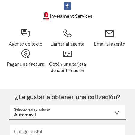
Investment Services
Agente de texto
Llamar al agente
Email al agente
Pagar una factura
Obtén una tarjeta
de identificación
¿Le gustaría obtener una cotización?
Seleccione un producto
Seleccione
un
nombre
de
producto
del
Código postal
Ingresa
Ingresa
_____
menú