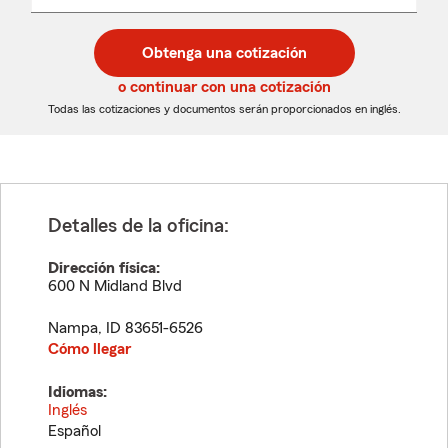
un
un
desplegable
código
código
postal
postal
Obtenga una cotización
de
de
5
5
o continuar con una cotización
dígitos
dígitos
Todas las cotizaciones y documentos serán proporcionados en inglés.
Detalles de la oficina:
Dirección física:
600 N Midland Blvd
Nampa
,
ID
83651-6526
Cómo llegar
Idiomas:
Inglés
Español