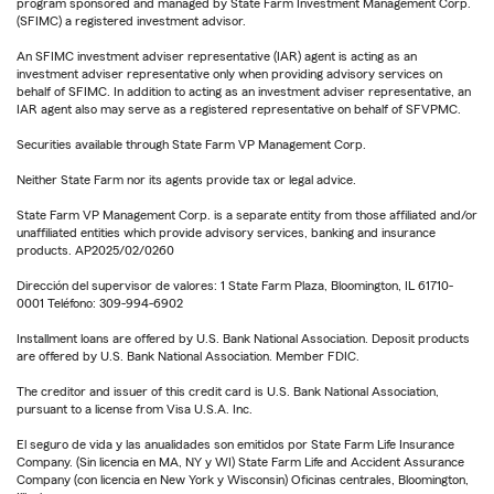
program sponsored and managed by State Farm Investment Management Corp.
(SFIMC) a registered investment advisor.
An SFIMC investment adviser representative (IAR) agent is acting as an
investment adviser representative only when providing advisory services on
behalf of SFIMC. In addition to acting as an investment adviser representative, an
IAR agent also may serve as a registered representative on behalf of SFVPMC.
Securities available through State Farm VP Management Corp.
Neither State Farm nor its agents provide tax or legal advice.
State Farm VP Management Corp. is a separate entity from those affiliated and/or
unaffiliated entities which provide advisory services, banking and insurance
products. AP2025/02/0260
Dirección del supervisor de valores: 1 State Farm Plaza, Bloomington, IL 61710-
0001 Teléfono: 309-994-6902
Installment loans are offered by U.S. Bank National Association. Deposit products
are offered by U.S. Bank National Association. Member FDIC.
The creditor and issuer of this credit card is U.S. Bank National Association,
pursuant to a license from Visa U.S.A. Inc.
El seguro de vida y las anualidades son emitidos por State Farm Life Insurance
Company. (Sin licencia en MA, NY y WI) State Farm Life and Accident Assurance
Company (con licencia en New York y Wisconsin) Oficinas centrales, Bloomington,