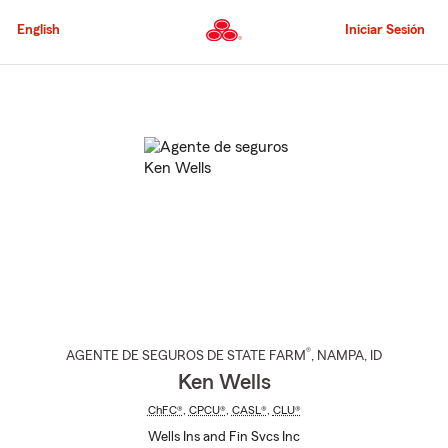
Pasar
al
English
Iniciar Sesión
contenido
principal
Comienzo
del
contenido
principal
®
AGENTE DE SEGUROS DE STATE FARM
,
NAMPA
, ID
Ken Wells
ChFC®
,
CPCU®
,
CASL®
,
CLU®
Wells Ins and Fin Svcs Inc