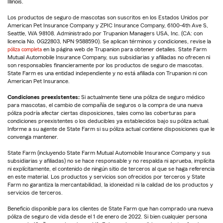
Illinois.
Los productos de seguro de mascotas son suscritos en los Estados Unidos por
American Pet Insurance Company y ZPIC Insurance Company, 6100-4th Ave S,
Seattle, WA 98108. Administrado por Trupanion Managers USA, Inc. (CA: con
licencia No. 0G22803, NPN 9588590). Se aplican términos y condiciones, revise la
póliza completa
en la página web de Trupanion para obtener detalles. State Farm
Mutual Automobile Insurance Company, sus subsidiarias y afiliadas no ofrecen ni
son responsables financieramente por los productos de seguro de mascotas.
State Farm es una entidad independiente y no está afiliada con Trupanion ni con
American Pet Insurance.
Condiciones preexistentes:
Si actualmente tiene una póliza de seguro médico
para mascotas, el cambio de compañía de seguros o la compra de una nueva
póliza podría afectar ciertas disposiciones, tales como las coberturas para
condiciones preexistentes o los deducibles ya establecidos bajo su póliza actual.
Informe a su agente de State Farm si su póliza actual contiene disposiciones que le
convenga mantener.
State Farm (incluyendo State Farm Mutual Automobile Insurance Company y sus
subsidiarias y afiliadas) no se hace responsable y no respalda ni aprueba, implícita
ni explícitamente, el contenido de ningún sitio de terceros al que se haga referencia
en este material. Los productos y servicios son ofrecidos por terceros y State
Farm no garantiza la mercantabilidad, la idoneidad ni la calidad de los productos y
servicios de terceros.
Beneficio disponible para los clientes de State Farm que han comprado una nueva
póliza de seguro de vida desde el 1 de enero de 2022. Si bien cualquier persona