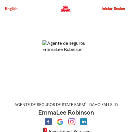
Pasar
al
English
Iniciar Sesión
contenido
principal
Comienzo
del
contenido
principal
®
AGENTE DE SEGUROS DE STATE FARM
,
IDAHO FALLS
, ID
EmmaLee Robinson
Investment Services