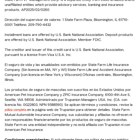
unaffiliated entities which provide advisory services, banking and insurance
products. AP2025/02/0260
Dirección del supervisor de valores: 1 State Farm Plaza, Bloomington, IL 61710-
0001 Teléfono: 209-790-4432
Installment loans are offered by U.S. Bank National Association. Deposit products
are offered by U.S. Bank National Association. Member FDIC.
The creditor and issuer of this credit card is U.S. Bank National Association,
pursuant to a license from Visa U.S.A. Inc.
El seguro de vida y las anualidades son emitidos por State Farm Life Insurance
Company. (Sin licencia en MA, NY y WI) State Farm Life and Accident Assurance
Company (con licencia en New York y Wisconsin) Oficinas centrales, Bloomington,
Illinois.
Los productos de seguro de mascotas son suscritos en los Estados Unidos por
American Pet Insurance Company y ZPIC Insurance Company, 6100-4th Ave S,
Seattle, WA 98108. Administrado por Trupanion Managers USA, Inc. (CA: con
licencia No. 0G22803, NPN 9588590). Se aplican términos y condiciones, revise la
póliza completa
en la página web de Trupanion para obtener detalles. State Farm
Mutual Automobile Insurance Company, sus subsidiarias y afiliadas no ofrecen ni
son responsables financieramente por los productos de seguro de mascotas.
State Farm es una entidad independiente y no está afiliada con Trupanion ni con
American Pet Insurance.
Condiciones preexistentes:
Si actualmente tiene una póliza de seguro médico