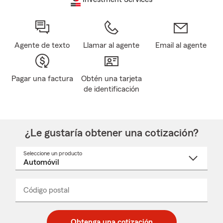
Agente de texto
Llamar al agente
Email al agente
Pagar una factura
Obtén una tarjeta
de identificación
¿Le gustaría obtener una cotización?
Seleccione un producto
Seleccione
un
nombre
de
producto
del
Código postal
Ingresa
Ingresa
_____
menú
un
un
desplegable
código
código
postal
postal
Obtenga una cotización