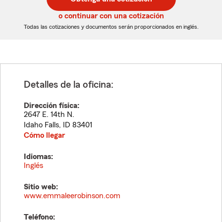
de
de
5
5
o continuar con una cotización
dígitos
dígitos
Todas las cotizaciones y documentos serán proporcionados en inglés.
Detalles de la oficina:
Dirección física:
2647 E. 14th N.
Idaho Falls
,
ID
83401
Cómo llegar
Idiomas:
Inglés
Sitio web:
www.emmaleerobinson.com
Teléfono: