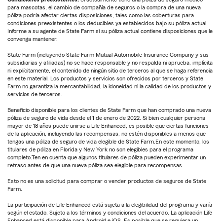
para mascotas, el cambio de compañía de seguros o la compra de una nueva
póliza podría afectar ciertas disposiciones, tales como las coberturas para
condiciones preexistentes o los deducibles ya establecidos bajo su póliza actual.
Informe a su agente de State Farm si su póliza actual contiene disposiciones que le
convenga mantener.
State Farm (incluyendo State Farm Mutual Automobile Insurance Company y sus
subsidiarias y afiliadas) no se hace responsable y no respalda ni aprueba, implícita
ni explícitamente, el contenido de ningún sitio de terceros al que se haga referencia
en este material. Los productos y servicios son ofrecidos por terceros y State
Farm no garantiza la mercantabilidad, la idoneidad ni la calidad de los productos y
servicios de terceros.
Beneficio disponible para los clientes de State Farm que han comprado una nueva
póliza de seguro de vida desde el 1 de enero de 2022. Si bien cualquier persona
mayor de 18 años puede unirse a Life Enhanced, es posible que ciertas funciones
de la aplicación, incluyendo las recompensas, no estén disponibles a menos que
tengas una póliza de seguro de vida elegible de State Farm.En este momento, los
titulares de póliza en Florida y New York no son elegibles para el programa
completo.Ten en cuenta que algunos titulares de póliza pueden experimentar un
retraso antes de que una nueva póliza sea elegible para recompensas.
Esto no es una solicitud para comprar o vender productos de seguros de State
Farm.
La participación de Life Enhanced está sujeta a la elegibilidad del programa y varía
según el estado. Sujeto a los términos y condiciones del acuerdo. La aplicación Life
Enhanced está disponible para Android e iOS. Es posible que se requiera un