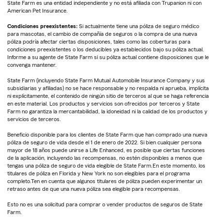
State Farm es una entidad independiente y no está afiliada con Trupanion ni con
American Pet Insurance.
Condiciones preexistentes:
Si actualmente tiene una póliza de seguro médico
para mascotas, el cambio de compañía de seguros o la compra de una nueva
póliza podría afectar ciertas disposiciones, tales como las coberturas para
condiciones preexistentes o los deducibles ya establecidos bajo su póliza actual.
Informe a su agente de State Farm si su póliza actual contiene disposiciones que le
convenga mantener.
State Farm (incluyendo State Farm Mutual Automobile Insurance Company y sus
subsidiarias y afiliadas) no se hace responsable y no respalda ni aprueba, implícita
ni explícitamente, el contenido de ningún sitio de terceros al que se haga referencia
en este material. Los productos y servicios son ofrecidos por terceros y State
Farm no garantiza la mercantabilidad, la idoneidad ni la calidad de los productos y
servicios de terceros.
Beneficio disponible para los clientes de State Farm que han comprado una nueva
póliza de seguro de vida desde el 1 de enero de 2022. Si bien cualquier persona
mayor de 18 años puede unirse a Life Enhanced, es posible que ciertas funciones
de la aplicación, incluyendo las recompensas, no estén disponibles a menos que
tengas una póliza de seguro de vida elegible de State Farm.En este momento, los
titulares de póliza en Florida y New York no son elegibles para el programa
completo.Ten en cuenta que algunos titulares de póliza pueden experimentar un
retraso antes de que una nueva póliza sea elegible para recompensas.
Esto no es una solicitud para comprar o vender productos de seguros de State
Farm.