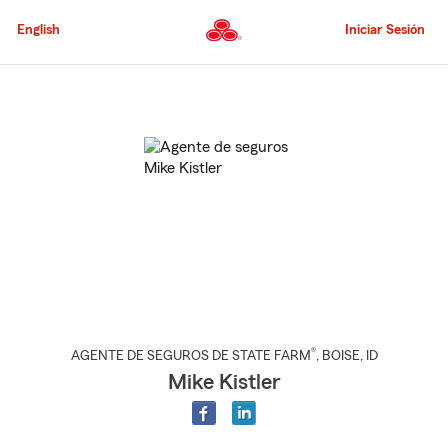
Pasar
al
English
Iniciar Sesión
contenido
principal
Comienzo
del
contenido
principal
®
AGENTE DE SEGUROS DE STATE FARM
,
BOISE
, ID
Mike Kistler