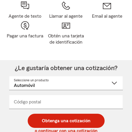
Agente de texto
Llamar al agente
Email al agente
Pagar una factura
Obtén una tarjeta
de identificación
¿Le gustaría obtener una cotización?
Seleccione un producto
Seleccione
un
nombre
de
producto
del
Código postal
Ingresa
Ingresa
_____
menú
un
un
desplegable
código
código
postal
postal
Obtenga una cotización
de
de
5
5
o continuar con una cotización