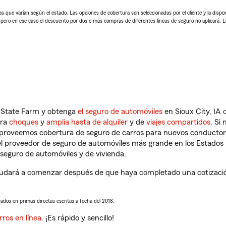
 que varían según el estado. Las opciones de cobertura son seleccionadas por el cliente y la disponib
, pero en ese caso el descuento por dos o más compras de diferentes líneas de seguro no aplicará. 
n State Farm y obtenga
el seguro de automóviles
en Sioux City, IA 
tra
choques
y
amplia hasta de alquiler
y de
viajes compartidos
. Si
s proveemos cobertura de seguro de carros para nuevos conductores
l proveedor de seguro de automóviles más grande en los Estados
seguro de automóviles y de vivienda.
yudará a comenzar después de que haya completado una cotización
sados en primas directas escritas a fecha del 2018.
rros en línea
. ¡Es rápido y sencillo!