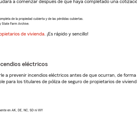
ayudará a comenzar después de que haya completado una cotizació
completa de la propiedad cubierta y de las pérdidas cubiertas.
y State Farm Archive.
opietarios de vivienda
. ¡Es rápido y sencillo!
ncendios eléctricos
e a prevenir incendios eléctricos antes de que ocurran, de forma 
le para los titulares de póliza de seguro de propietarios de vivie
lmente en AK, DE, NC, SD ni WY