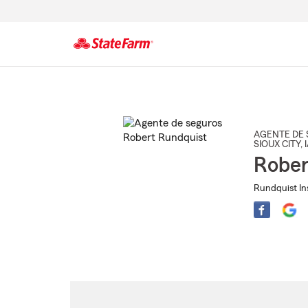
Comienzo
del
contenido
principal
AGENTE DE 
SIOUX CITY
, 
Rober
Rundquist In