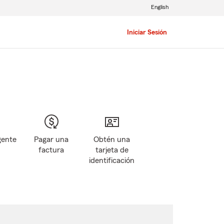
English
Iniciar Sesión
gente
Pagar una
Obtén una
factura
tarjeta de
identificación