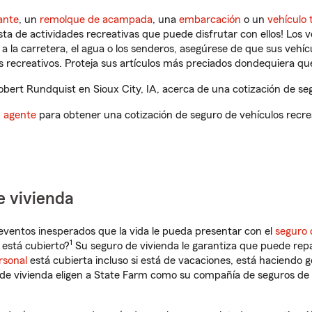
ante
, un
remolque de acampada
, una
embarcación
o un
vehículo 
ista de actividades recreativas que puede disfrutar con ellos! Los 
a la carretera, el agua o los senderos, asegúrese de que sus vehí
 recreativos. Proteja sus artículos más preciados dondequiera qu
ert Rundquist en Sioux City, IA, acerca de una cotización de seg
n agente
para obtener una cotización de seguro de vehículos recre
e vivienda
eventos inesperados que la vida le pueda presentar con el
seguro 
1
 está cubierto?
Su seguro de vivienda le garantiza que puede repa
rsonal
está cubierta incluso si está de vacaciones, está haciendo g
de vivienda eligen a State Farm como su compañía de seguros de 