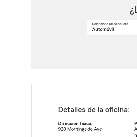
¿
Seleccione un producto
Selec
un
nomb
de
produ
del
menú
despl
Detalles de la oficina:
Dirección física:
P
920 Morningside Ave
A
f