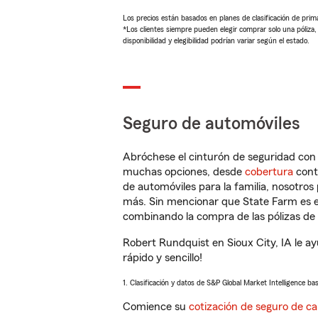
Los precios están basados en planes de clasificación de primas
*Los clientes siempre pueden elegir comprar solo una póliza
disponibilidad y elegibilidad podrían variar según el estado.
Seguro de automóviles
Abróchese el cinturón de seguridad co
muchas opciones, desde
cobertura
con
de automóviles para la familia, nosotro
más. Sin mencionar que State Farm es e
combinando la compra de las pólizas de 
Robert Rundquist en Sioux City, IA le a
rápido y sencillo!
1. Clasificación y datos de S&P Global Market Intelligence ba
Comience su
cotización de seguro de ca