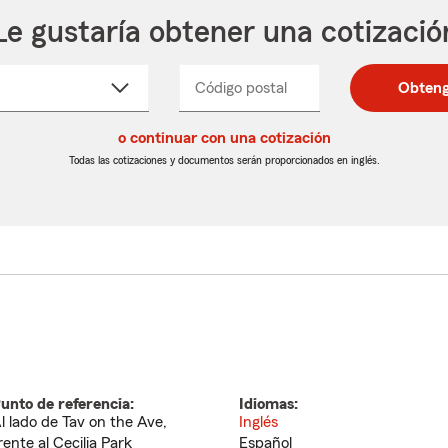
Le gustaría obtener una cotizació
cione
Código postal
Ingresa
Ingresa
Obteng
_____
un
un
re
código
código
cto
o continuar con una cotización
postal
postal
de
de
Todas las cotizaciones y documentos serán proporcionados en inglés.
egable
5
5
dígitos
dígitos
unto de referencia:
Idiomas:
l lado de Tav on the Ave,
Inglés
rente al Cecilia Park
Español