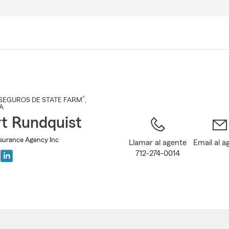
Pasar
al
contenido
principal
®
SEGUROS DE STATE FARM
,
IA
t Rundquist
surance Agency Inc
Llamar al agente
Email al a
712-274-0014