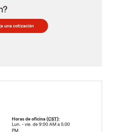
n?
a una cotización
Horas de oficina (
CST
):
Lun. - vie. de 9:00 AM a 5:00
PM